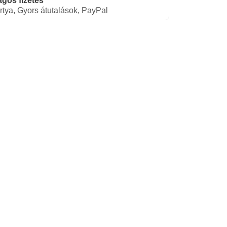
gos fizetés
rtya, Gyors átutalások, PayPal