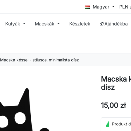
Magyar
Kutyák
Macskák
Készletek
🎁Ajándékba
Macska késsel - stílusos, minimalista dísz
Macska ké
dísz
15,00 zł
Produkt d