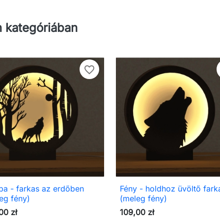
 kategóriában
favorite_border
a - farkas az erdőben
Fény - holdhoz üvöltő fark

Előnézet

Előnézet
eg fény)
(meleg fény)
00 zł
109,00 zł