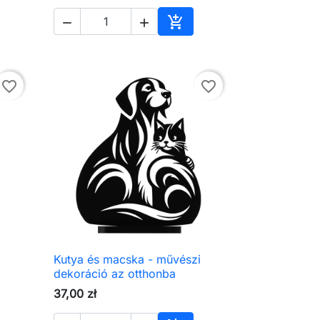



árba
Kosárba
favorite_border
favorite_border
Kutya és macska - művészi

Előnézet
dekoráció az otthonba
37,00 zł