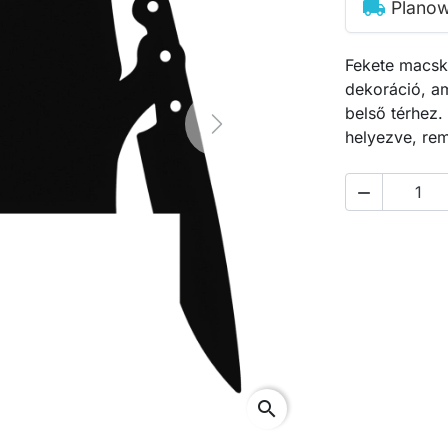
local_shipping
Planow
Fekete macska
dekoráció, am
belső térhez.
Next
helyezve, re

search