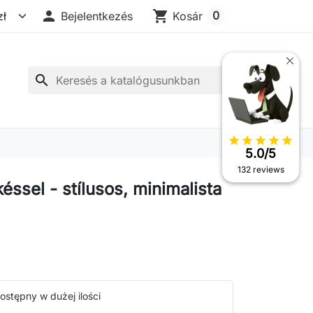

shopping_cart
0
Bejelentkezés
Kosár
search
star
star
star
star
star
5.0/5
132 reviews
ssel - stílusos, minimalista
ostępny w dużej ilości