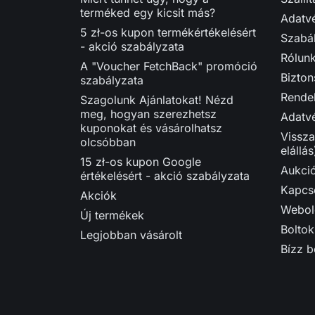
terméked egy kicsit más?
Adatvé
5 zł-os kupon termékértékelésért
Szabá
- akció szabályzata
Rólun
A "Voucher FetchBack" promóció
Bizton
szabályzata
Rendel
Szagolunk Ajánlatokat! Nézd
meg, hogyan szerezhetsz
Adatvé
kuponokat és vásárolhatsz
Vissza
olcsóbban
elállás
15 zł-os kupon Google
Aukci
értékelésért - akció szabályzata
Kapcso
Akciók
Webol
Új termékek
Boltok
Legjobban vásárolt
Bízz 