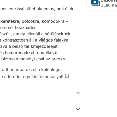
payments
Biztonsá
BLIK, Ká
ces és kissé sötét akcentus, ami életet
tókeretekre, polcokra, komódokra –
eretnél hozzáadni.
szült, amely ellenáll a sérüléseknek.
tt kontrasztban áll a világos falakkal,
va a belső tér kifejezőerejét.
és humorérzékkel rendelkező
 biztosan mosolyt csal az arcokra.
z otthonodba ezzel a különleges
 a teredet egy kis félmosollyal! 😺