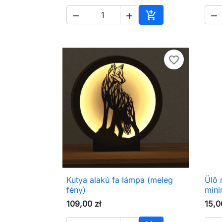




Kosárba
favorite_border
Kutya alakú fa lámpa (meleg
Ülő 

Előnézet
fény)
mini
109,00 zł
15,0