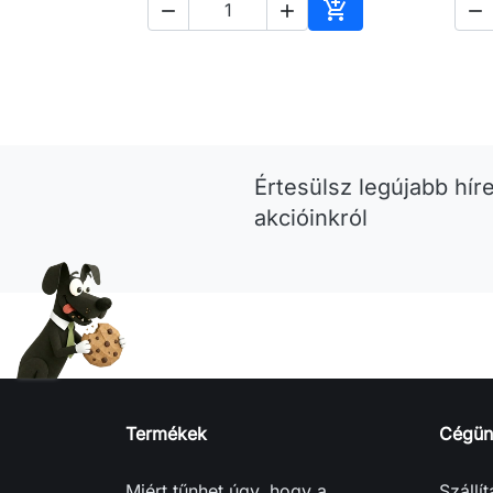




Kosárba
Értesülsz legújabb híre
akcióinkról
Termékek
Cégün
Miért tűnhet úgy, hogy a
Szállí