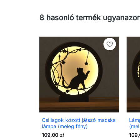
8 hasonló termék ugyanazon
favorite_border
Csillagok között játszó macska
Lámp

Előnézet
lámpa (meleg fény)
(mel
109,00 zł
109,