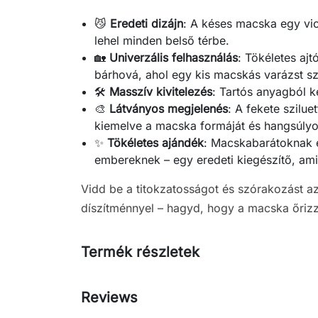
😼
Eredeti dizájn
: A késes macska egy vic
lehel minden belső térbe.
🏡
Univerzális felhasználás
: Tökéletes aj
bárhová, ahol egy kis macskás varázst sz
🛠️
Masszív kivitelezés
: Tartós anyagból ké
🎨
Látványos megjelenés
: A fekete szilue
kiemelve a macska formáját és hangsúlyoz
✨
Tökéletes ajándék
: Macskabarátoknak 
embereknek – egy eredeti kiegészítő, ami
Vidd be a titokzatosságot és szórakozást a
díszítménnyel – hagyd, hogy a macska őrizze
Termék részletek
Reviews