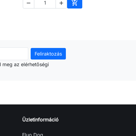



árba
Kosárba
d meg az elérhetőségi
Üzletinformáció
Fluo Dog