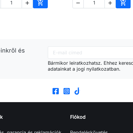





Kosárba
Kos
inkről és
Bármikor leiratkozhatsz. Ehhez keres
adatainkat a jogi nyilatkozatban.
k
Fiókod
tás, garancia és reklamációk
Rendeléskövetés