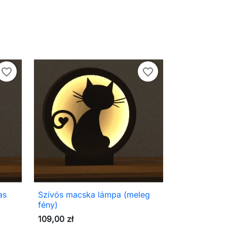
favorite_border
favorite_border
as
Szívós macska lámpa (meleg

Előnézet
fény)
109,00 zł