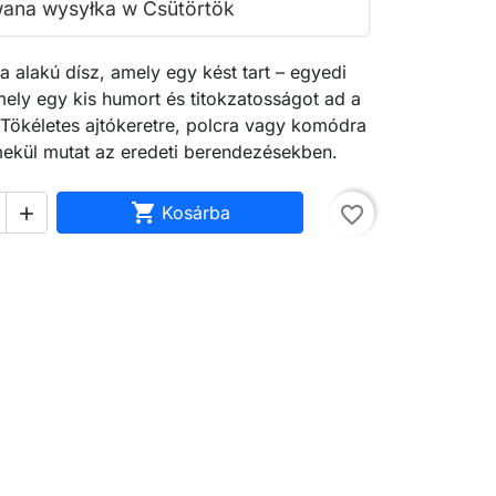
ana wysyłka w Csütörtök
 alakú dísz, amely egy kést tart – egyedi
ely egy kis humort és titokzatosságot ad a
 Tökéletes ajtókeretre, polcra vagy komódra
mekül mutat az eredeti berendezésekben.

Kosárba
favorite_border
