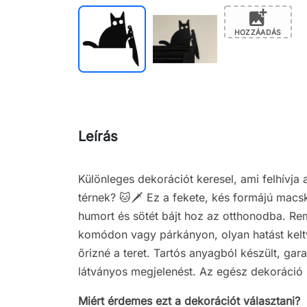
add_photo_alternate
HOZZÁADÁS
Leírás
Különleges dekorációt keresel, ami felhívja 
térnek? 🐱🗡️ Ez a fekete, kés formájú macs
humort és sötét bájt hoz az otthonodba. Rem
komódon vagy párkányon, olyan hatást keltv
őrizné a teret. Tartós anyagból készült, gar
látványos megjelenést. Az egész dekoráci
Miért érdemes ezt a dekorációt választani?