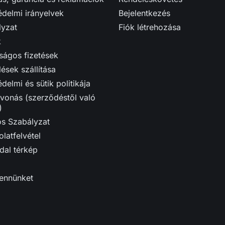
delmi irányelvek
Bejelentkezés
lyzat
Fiók létrehozása
k
ságos fizetések
ések szállítása
delmi és sütik politikája
vonás (szerződéstől való
)
ós Szabályzat
latfelvétel
dal térkép
bennünket