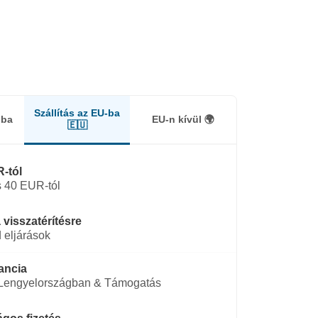
Szállítás az EU-ba
gba
EU-n kívül 🌍
🇪🇺
-tól
 40 EUR-tól
 visszatérítésre
 eljárások
ancia
 Lengyelországban & Támogatás