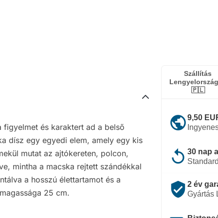
Szállítás
Lengyelorszá
🇵🇱
public
9,50 EUR
a figyelmet és karaktert ad a belső
Ingyenes
ka dísz egy egyedi elem, amely egy kis
replay
30 nap a
ekül mutat az ajtókereten, polcon,
Standard
e, mintha a macska rejtett szándékkal
antálva a hosszú élettartamot és a
verified_user
2 év gar
ó magassága 25 cm.
Gyártás