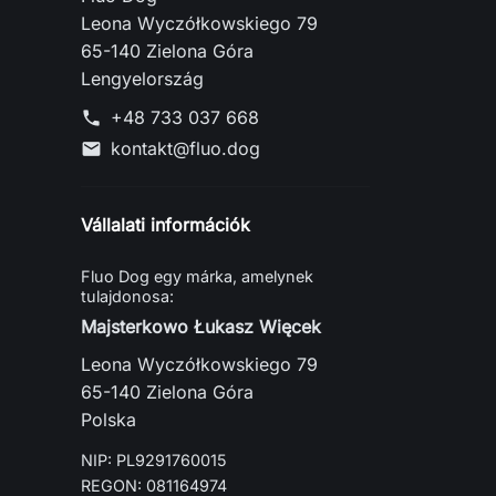
Leona Wyczółkowskiego 79
65-140 Zielona Góra
Lengyelország
+48 733 037 668
phone
kontakt@fluo.dog
mail
Vállalati információk
Fluo Dog egy márka, amelynek
tulajdonosa:
Majsterkowo Łukasz Więcek
Leona Wyczółkowskiego 79
65-140 Zielona Góra
Polska
NIP: PL9291760015
REGON: 081164974