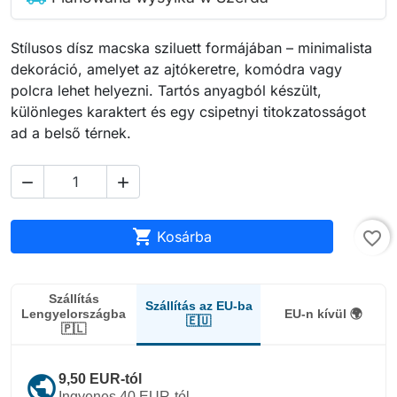
Stílusos dísz macska sziluett formájában – minimalista
dekoráció, amelyet az ajtókeretre, komódra vagy
polcra lehet helyezni. Tartós anyagból készült,
különleges karaktert és egy csipetnyi titokzatosságot
ad a belső térnek.



Kosárba
favorite_border
Szállítás
Szállítás az EU-ba
Lengyelországba
EU-n kívül 🌍
🇪🇺
🇵🇱
public
9,50 EUR-tól
Ingyenes 40 EUR-tól