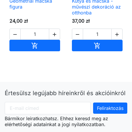
Geometriai macska
Kutya és macska -
figura
művészi dekoráció az
otthonba
24,00 zł
37,00 zł




Kosárba
Kosárba


Értesülsz legújabb híreinkről és akcióinkról
Bármikor leiratkozhatsz. Ehhez keresd meg az
elérhetőségi adatainkat a jogi nyilatkozatban.