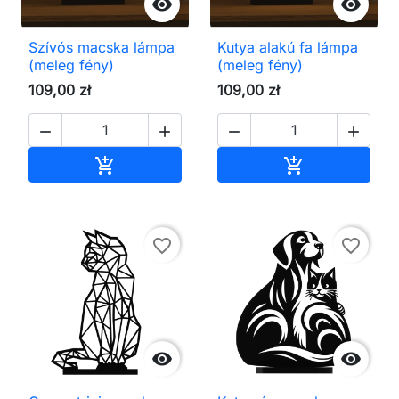


Szívós macska lámpa
Kutya alakú fa lámpa
(meleg fény)
(meleg fény)
109,00 zł
109,00 zł




Kosárba
Kosárba


favorite_border
favorite_border

