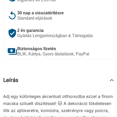
replay
30 nap a visszatérítésre
Standard eljárások
verified_user
2 év garancia
Gyártás Lengyelországban & Támogatás
payments
Biztonságos fizetés
BLIK, Kártya, Gyors átutalások, PayPal
Leírás
Adj egy különleges akcentust otthonodba ezzel a finom
macska sziluett díszítéssel! 🐱 A dekoráció tökéletesen
illik az ajtókeretre, komódra, szekrényre vagy polcra,