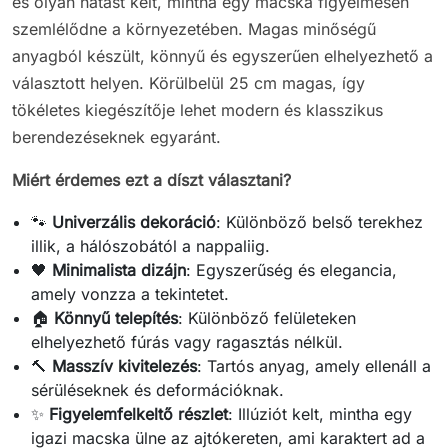
és olyan hatást kelt, mintha egy macska figyelmesen
szemlélődne a környezetében. Magas minőségű
anyagból készült, könnyű és egyszerűen elhelyezhető a
választott helyen. Körülbelül 25 cm magas, így
tökéletes kiegészítője lehet modern és klasszikus
berendezéseknek egyaránt.
Miért érdemes ezt a díszt választani?
🐾
Univerzális dekoráció
: Különböző belső terekhez
illik, a hálószobától a nappaliig.
🖤
Minimalista dizájn
: Egyszerűség és elegancia,
amely vonzza a tekintetet.
🏠
Könnyű telepítés
: Különböző felületeken
elhelyezhető fúrás vagy ragasztás nélkül.
🔨
Masszív kivitelezés
: Tartós anyag, amely ellenáll a
sérüléseknek és deformációknak.
✨
Figyelemfelkeltő részlet
: Illúziót kelt, mintha egy
igazi macska ülne az ajtókereten, ami karaktert ad a