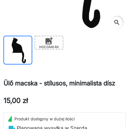
search
add_photo_alternate
HOZZÁADÁS
Ülő macska - stílusos, minimalista dísz
15,00 zł
Produkt dostępny w dużej ilości
local_shipping
Planowana wysyłka w Szerda