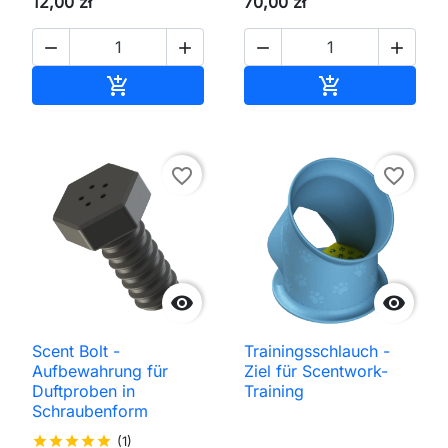
12,00 zł
70,00 zł




In den Warenkorb
In den Waren


favorite_border
favorite_border


Scent Bolt -
Trainingsschlauch -
Aufbewahrung für
Ziel für Scentwork-
Duftproben in
Training
Schraubenform
star
star
star
star
star
(1)