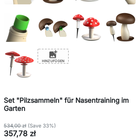
add_photo_alternate
HINZUFÜGEN
Set "Pilzsammeln" für Nasentraining im
Garten
534,00 zł
(Save 33%)
357,78 zł