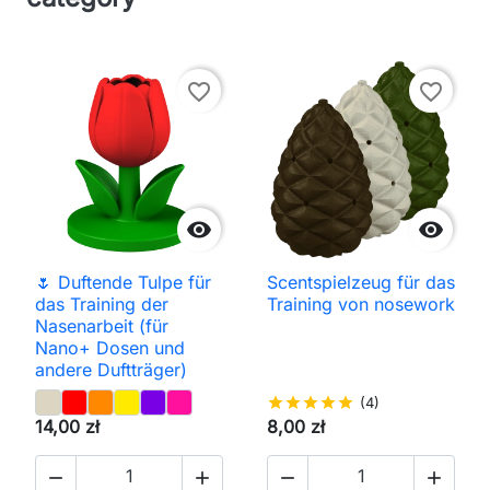
favorite_border
favorite_border


🌷 Duftende Tulpe für
Scentspielzeug für das
das Training der
Training von nosework
Nasenarbeit (für
Nano+ Dosen und
andere Duftträger)
star
star
star
star
star
(4)
14,00 zł
8,00 zł



