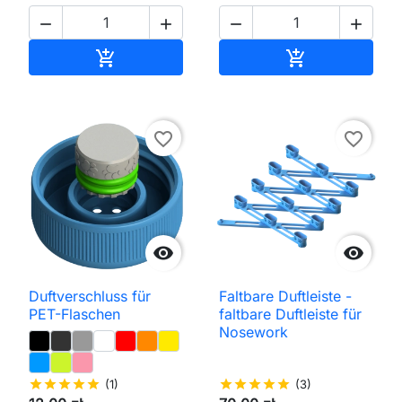




In den Warenkorb
In den Waren


favorite_border
favorite_border


Duftverschluss für
Faltbare Duftleiste -
PET-Flaschen
faltbare Duftleiste für
Nosework
star
star
star
star
star
(1)
star
star
star
star
star
(3)