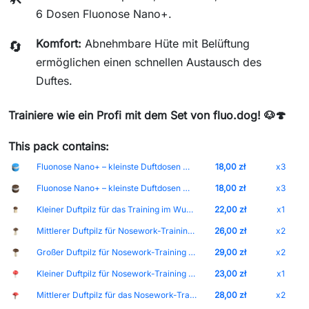
6 Dosen Fluonose Nano+.
Komfort:
Abnehmbare Hüte mit Belüftung
🔄
ermöglichen einen schnellen Austausch des
Duftes.
Trainiere wie ein Profi mit dem Set von fluo.dog! 🐶🍄
This pack contains:
Fluonose Nano+ – kleinste Duftdosen mit integriertem Magnet und einstellbarer Duftintensität Deckel-Weiß Dose-Blau
18,00 zł
x3
Fluonose Nano+ – kleinste Duftdosen mit integriertem Magnet und einstellbarer Duftintensität Deckel-Weiß Dose-Braun
18,00 zł
x3
Kleiner Duftpilz für das Training im Wuchs - Größe S
22,00 zł
x1
Mittlerer Duftpilz für Nosework-Training - Größe M
26,00 zł
x2
Großer Duftpilz für Nosework-Training - Größe L
29,00 zł
x2
Kleiner Duftpilz für Nosework-Training - Größe S
23,00 zł
x1
Mittlerer Duftpilz für das Nosework-Training - Größe M
28,00 zł
x2