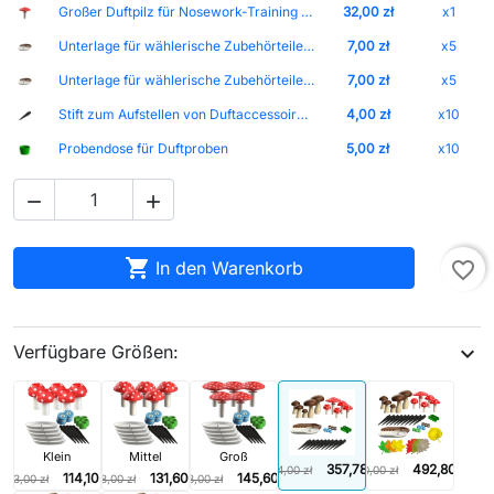
Großer Duftpilz für Nosework-Training - Größe L
32,00 zł
x1
Unterlage für wählerische Zubehörteile Farbe-Braun
7,00 zł
x5
Unterlage für wählerische Zubehörteile Farbe-Weiß
7,00 zł
x5
Stift zum Aufstellen von Duftaccessoires auf dem Rasen
4,00 zł
x10
Probendose für Duftproben
5,00 zł
x10



In den Warenkorb
favorite_border
Verfügbare Größen:
expand_more
Klein
Mittel
Groß
357,78 zł
492,80 zł
534,00 zł
770,00 zł
114,10 zł
131,60 zł
145,60 zł
163,00 zł
188,00 zł
208,00 zł