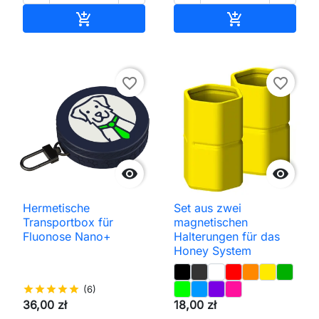
In den Warenkorb
In den Waren


favorite_border
favorite_border


Hermetische
Set aus zwei
Transportbox für
magnetischen
Fluonose Nano+
Halterungen für das
Honey System
star
star
star
star
star
(6)
36,00 zł
18,00 zł