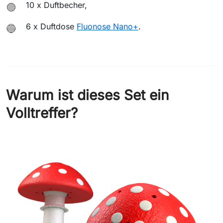
10 x Duftbecher,
🟣
6 x Duftdose
Fluonose Nano+
.
🔵
Warum ist dieses Set ein
Volltreffer?