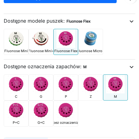
Dostępne modele puszek:
expand_more
Fluonose Flex
Fluonose Mini
Fluonose Mini+
Fluonose Flex
Fluonose Micro+
Dostępne oznaczenia zapachów:
expand_more
M
C
G
P
Z
M
P+C
G+C
bez oznaczenia