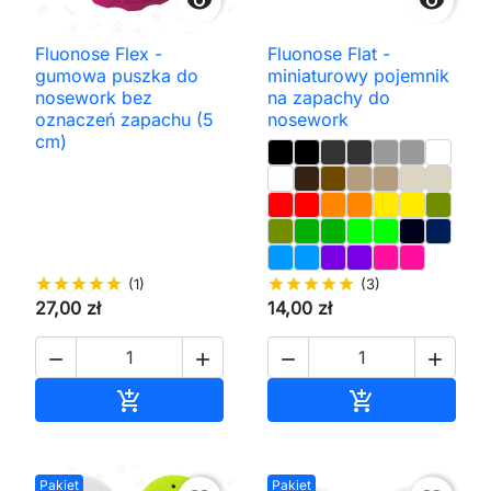


Fluonose Flex -
Fluonose Flat -
gumowa puszka do
miniaturowy pojemnik
nosework bez
na zapachy do
oznaczeń zapachu (5
nosework
cm)
star
star
star
star
star
(1)
star
star
star
star
star
(3)
27,00 zł
14,00 zł




Dodaj do koszyka
Dodaj do kos


Pakiet
Pakiet