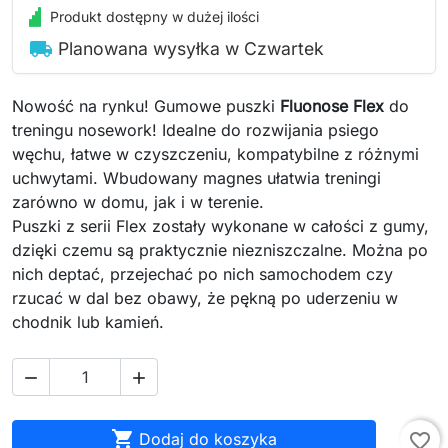
Produkt dostępny w dużej ilości
local_shipping
Planowana wysyłka w Czwartek
Nowość na rynku! Gumowe puszki
Fluonose Flex
do
treningu nosework! Idealne do rozwijania psiego
węchu, łatwe w czyszczeniu, kompatybilne z różnymi
uchwytami. Wbudowany magnes ułatwia treningi
zarówno w domu, jak i w terenie.
Puszki z serii Flex zostały wykonane w całości z gumy,
dzięki czemu są praktycznie niezniszczalne. Można po
nich deptać, przejechać po nich samochodem czy
rzucać w dal bez obawy, że pękną po uderzeniu w
chodnik lub kamień.



Dodaj do koszyka
favorite_border