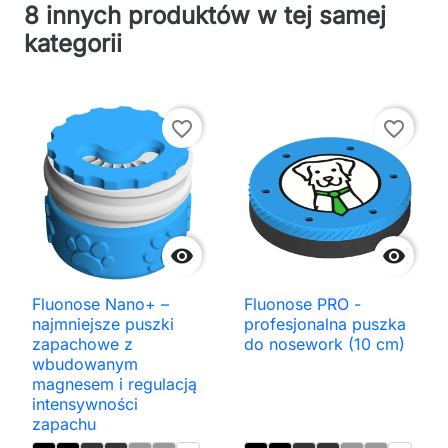
8 innych produktów w tej samej
kategorii
favorite_border
favorite_border


Fluonose Nano+ –
Fluonose PRO -
najmniejsze puszki
profesjonalna puszka
zapachowe z
do nosework (10 cm)
wbudowanym
magnesem i regulacją
intensywności
zapachu