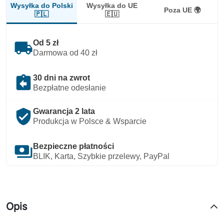
Wysyłka do Polski
Wysyłka do UE
Poza UE 🌍
🇵🇱
🇪🇺
local_shipping
Od 5 zł
Darmowa od 40 zł
assignment_return
30 dni na zwrot
Bezpłatne odesłanie
verified_user
Gwarancja 2 lata
Produkcja w Polsce & Wsparcie
payments
Bezpieczne płatności
BLIK, Karta, Szybkie przelewy, PayPal
Opis