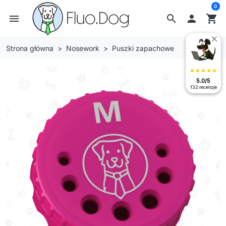
0
menu
search

shopping_cart
Strona główna
Nosework
Puszki zapachowe
star
star
star
star
star
5.0/5
132 recenzje