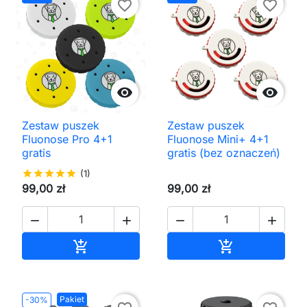
favorite_border
favorite_border


Zestaw puszek
Zestaw puszek
Fluonose Pro 4+1
Fluonose Mini+ 4+1
gratis
gratis (bez oznaczeń)
star
star
star
star
star
(1)
99,00 zł
99,00 zł




Dodaj do koszyka
Dodaj do kos


Pakiet
-30%