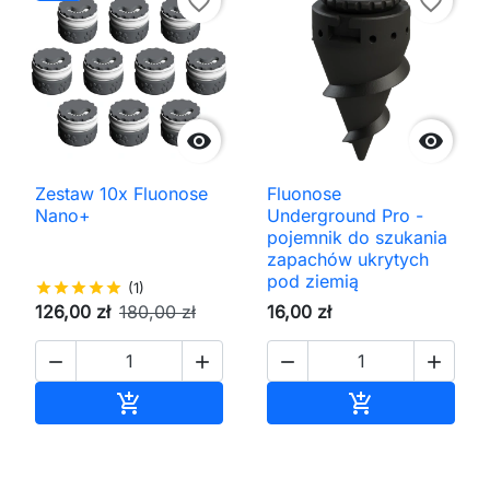
favorite_border
favorite_border


Zestaw 10x Fluonose
Fluonose
Nano+
Underground Pro -
pojemnik do szukania
zapachów ukrytych
pod ziemią
star
star
star
star
star
(1)
126,00 zł
180,00 zł
16,00 zł




Dodaj do koszyka
Dodaj do kos

