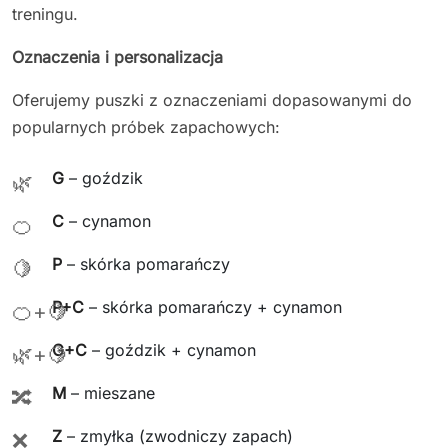
treningu.
Oznaczenia i personalizacja
Oferujemy puszki z oznaczeniami dopasowanymi do
popularnych próbek zapachowych:
G
– goździk
🌿
C
– cynamon
🍊
P
– skórka pomarańczy
🍋
P+C
– skórka pomarańczy + cynamon
🍊+🍋
G+C
– goździk + cynamon
🌿+🍋
M
– mieszane
🔀
Z
– zmyłka (zwodniczy zapach)
❌