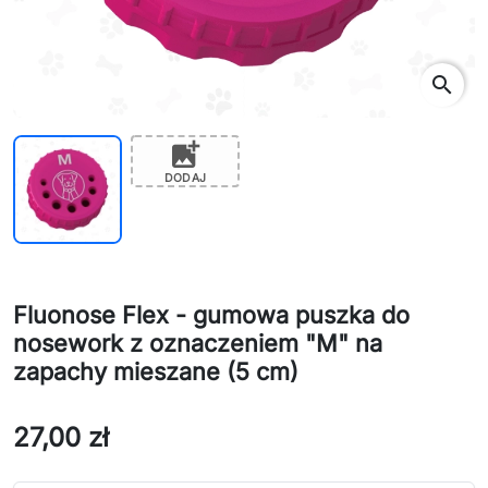
search
add_photo_alternate
DODAJ
Fluonose Flex - gumowa puszka do
nosework z oznaczeniem "M" na
zapachy mieszane (5 cm)
27,00 zł