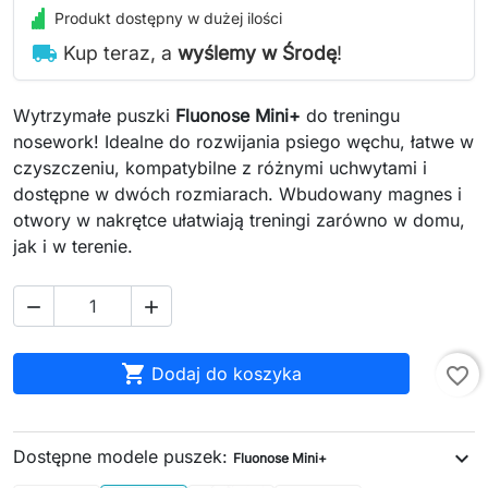
Produkt dostępny w dużej ilości
local_shipping
Kup teraz, a
wyślemy w Środę
!
Wytrzymałe puszki
Fluonose Mini
+
do treningu
nosework! Idealne do rozwijania psiego węchu, łatwe w
czyszczeniu, kompatybilne z różnymi uchwytami i
dostępne w dwóch rozmiarach. Wbudowany magnes i
otwory w nakrętce ułatwiają treningi zarówno w domu,
jak i w terenie.



Dodaj do koszyka
favorite_border
Dostępne modele puszek:
expand_more
Fluonose Mini+