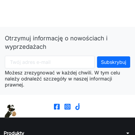
Otrzymuj informację o nowościach i
wyprzedażach
Możesz zrezygnować w każdej chwili. W tym celu
należy odnaleźć szczegóły w naszej informacji
prawnej.
arrow_drop_down
Produkty