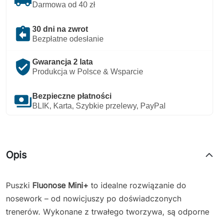
Darmowa od 40 zł
assignment_return
30 dni na zwrot
Bezpłatne odesłanie
verified_user
Gwarancja 2 lata
Produkcja w Polsce & Wsparcie
payments
Bezpieczne płatności
BLIK, Karta, Szybkie przelewy, PayPal
Opis
Puszki
Fluonose Mini
+
to idealne rozwiązanie do
nosework – od nowicjuszy po doświadczonych
trenerów. Wykonane z trwałego tworzywa, są odporne