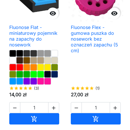


Fluonose Flat -
Fluonose Flex -
miniaturowy pojemnik
gumowa puszka do
na zapachy do
nosework bez
nosework
oznaczeń zapachu (5
cm)
star
star
star
star
star
(3)
star
star
star
star
star
(1)
14,00 zł
27,00 zł




Dodaj do koszyka
Dodaj do kos

