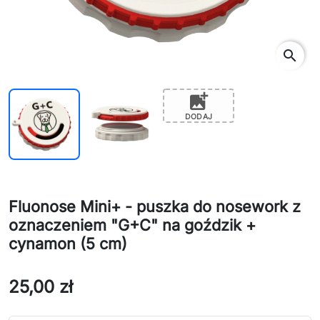
search
add_photo_alternate
DODAJ
Fluonose Mini+ - puszka do nosework z
oznaczeniem "G+C" na goździk +
cynamon (5 cm)
25,00 zł