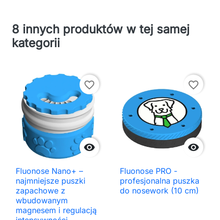
8 innych produktów w tej samej
kategorii
favorite_border
favorite_border


Fluonose Nano+ –
Fluonose PRO -
najmniejsze puszki
profesjonalna puszka
zapachowe z
do nosework (10 cm)
wbudowanym
magnesem i regulacją