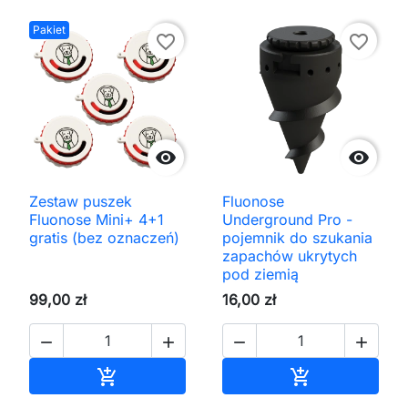
Pakiet
favorite_border
favorite_border


Zestaw puszek
Fluonose
Fluonose Mini+ 4+1
Underground Pro -
gratis (bez oznaczeń)
pojemnik do szukania
zapachów ukrytych
pod ziemią
99,00 zł
16,00 zł




Dodaj do koszyka
Dodaj do kos

