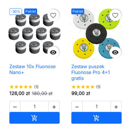
Pakiet
Pakiet
-30%
favorite_border
favorite_border


Zestaw 10x Fluonose
Zestaw puszek
Nano+
Fluonose Pro 4+1
gratis
star
star
star
star
star
(1)
star
star
star
star
star
(1)
126,00 zł
180,00 zł
99,00 zł




Dodaj do koszyka
Dodaj do kos

