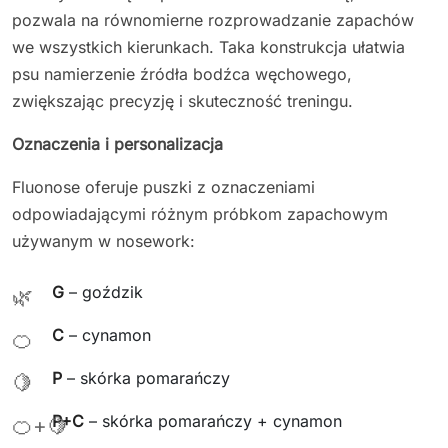
pozwala na równomierne rozprowadzanie zapachów
we wszystkich kierunkach. Taka konstrukcja ułatwia
psu namierzenie źródła bodźca węchowego,
zwiększając precyzję i skuteczność treningu.
Oznaczenia i personalizacja
Fluonose oferuje puszki z oznaczeniami
odpowiadającymi różnym próbkom zapachowym
używanym w nosework:
G
– goździk
🌿
C
– cynamon
🍊
P
– skórka pomarańczy
🍋
P+C
– skórka pomarańczy + cynamon
🍊+🍋