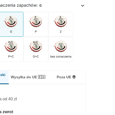
naczenia zapachów:
expand_more
G
G
P
Z
P+C
G+C
bez oznaczenia
ski
Wysyłka do UE 🇪🇺
Poza UE 🌍
 od 40 zł
a zwrot