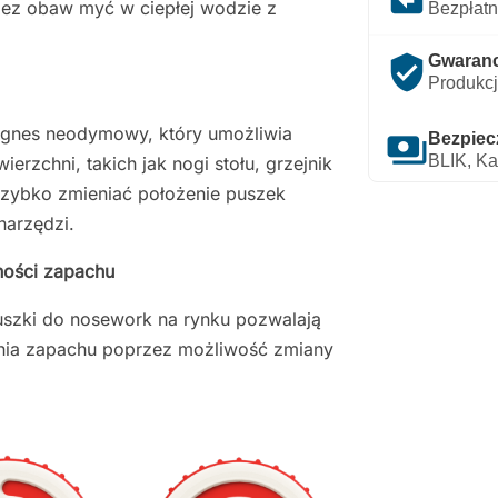
bez obaw myć w ciepłej wodzie z
Bezpłatn
verified_user
Gwarancj
Produkcj
agnes neodymowy, który umożliwia
payments
Bezpiec
BLIK, Ka
rzchni, takich jak nogi stołu, grzejnik
szybko zmieniać położenie puszek
narzędzi.
ności zapachu
uszki do nosework na rynku pozwalają
ania zapachu poprzez możliwość zmiany