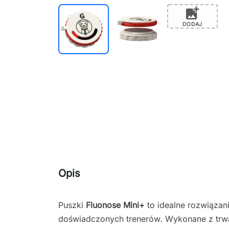
add_photo_alternate
DODAJ
Opis
Puszki
Fluonose Mini
+
to idealne rozwiązan
doświadczonych trenerów. Wykonane z trw