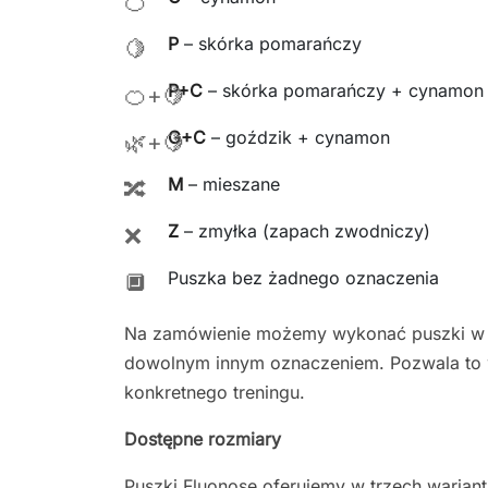
🍊
P
– skórka pomarańczy
🍋
P+C
– skórka pomarańczy + cynamon
🍊+🍋
G+C
– goździk + cynamon
🌿+🍋
M
– mieszane
🔀
Z
– zmyłka (zapach zwodniczy)
❌
Puszka bez żadnego oznaczenia
🔲
Na zamówienie możemy wykonać puszki w 
dowolnym innym oznaczeniem. Pozwala to 
konkretnego treningu.
Dostępne rozmiary
Puszki Fluonose oferujemy w trzech wariant