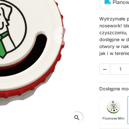
local_shipping
Planow
Wytrzymałe 
nosework! Id
czyszczeniu,
Next
dostępne w 
otwory w nak
jak i w tereni

Dostępne mo
search
Fluonose Mini