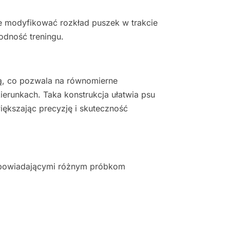
 modyfikować rozkład puszek w trakcie
odność treningu.
ą, co pozwala na równomierne
erunkach. Taka konstrukcja ułatwia psu
ększając precyzję i skuteczność
odpowiadającymi różnym próbkom