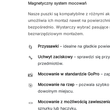
Magnetyczny system mocowań
Nasze puszki są kompatybilne z różnymi ak
umożliwia ich montaż nawet na powierzchni
bezpośrednio. Wystarczy wybrać pasujące 
beznarzędziowym montażem.
Przyssawki
– idealne na gładkie powier
🌀
Uchwyt zaciskowy
– sprawdzi się przy
🔧
przedmiotów.
Mocowanie w standardzie GoPro
– za
📸
Mocowanie na rzep
– pozwala szybko
🎯
dowolnym miejscu.
Mocowanie z możliwością zawieszeni
🪢
sznurku lub haczyku.