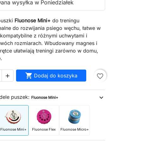
ana wysyłka w Poniedziałek
puszki
Fluonose Mini
+
do treningu
ealne do rozwijania psiego węchu, łatwe w
 kompatybilne z różnymi uchwytami i
dwóch rozmiarach. Wbudowany magnes i
rętce ułatwiają treningi zarówno w domu,
e.

Dodaj do koszyka
favorite_border

dele puszek:
expand_more
Fluonose Mini+
Fluonose Mini+
Fluonose Flex
Fluonose Micro+