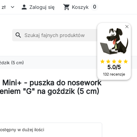

shopping_cart
0
Zaloguj się
Koszyk
search
star
star
star
star
star
ździk (5 cm)
5.0/5
132 recenzje
 Mini+ - puszka do nosework
eniem "G" na goździk (5 cm)
ostępny w dużej ilości