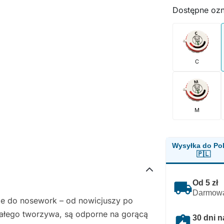
Dostępne oz
C
M
Wysyłka do Pol
🇵🇱
local_shipping
Od 5 zł
Darmowa
ie do nosework – od nowicjuszy po
ałego tworzywa, są odporne na gorącą
assignment_return
30 dni n