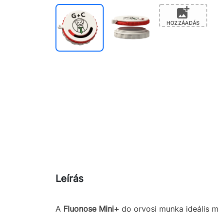
add_photo_alternate
HOZZÁADÁS
Leírás
A
Fluonose Mini
+
do orvosi munka ideális m