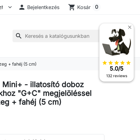

shopping_cart
0
Bejelentkezés
Kosár
search
star
star
star
star
star
zeg + fahéj (5 cm)
5.0/5
132 reviews
Mini+ - illatosító doboz
hoz "G+C" megjelöléssel
eg + fahéj (5 cm)