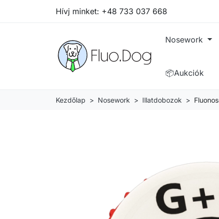
Hívj minket:
+48 733 037 668
Nosework
📦Aukciók
Kezdőlap
Nosework
Illatdobozok
Fluonos