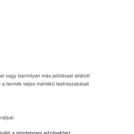
l vagy bármilyen más jelöléssel ellátott
i a termék teljes mértékű testreszabását
náljuk:
kiváló a mindennapi edzésekhez.