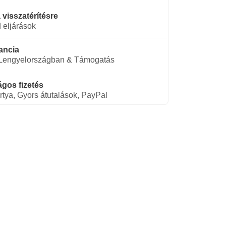
 visszatérítésre
 eljárások
ancia
 Lengyelországban & Támogatás
gos fizetés
rtya, Gyors átutalások, PayPal