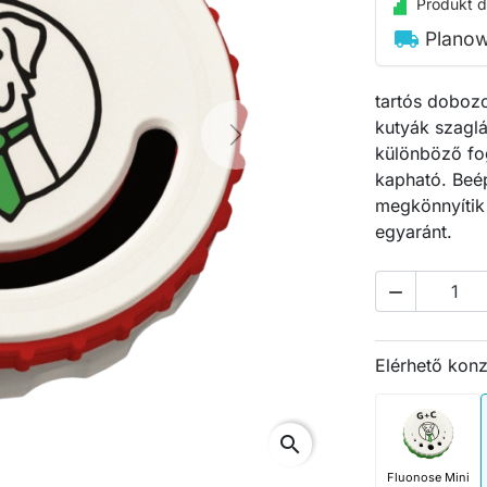
Produkt d
local_shipping
Plano
tartós dobo
kutyák szaglá
Next
különböző fo
kapható. Beép
megkönnyítik 
egyaránt.

Elérhető kon
search
Fluonose Mini