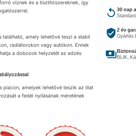
forró víznek és a tisztítószereknek, így
replay
30 nap a
gatószerrel.
Standard
verified_user
2 év gar
Gyártás
alálható, amely lehetővé teszi a stabil
akon, radiátorokon vagy autókon. Ennek
payments
Biztonsá
hatja a dobozok helyzetét az edzés
BLIK, Ká
zabályozással
piacon, amelyek lehetővé teszik az illat
yozását a fedél nyílásának méretének