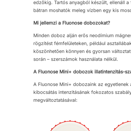
edzőkig. Tartós anyagból készült, ellenáll a 
bátran moshatók meleg vízben egy kis moso
Mi jellemzi a Fluonose dobozokat?
Minden doboz alján erős neodímium mágnes t
rögzítést fémfelületeken, például asztalláb
köszönhetően könnyen és gyorsan változtat
során – szerszámok használata nélkül.
A Fluonose Mini+ dobozok illatintenzitás-s
A Fluonose Mini+ dobozaink az egyetlenek a 
kibocsátás intenzitásának fokozatos szabál
megváltoztatásával: