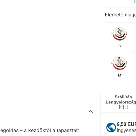
Elérhető illat
C
M
Szállítás
Lengyelorszá
🇵🇱
public
9,50 EUR
egoldás – a kezdőktől a tapasztalt
Ingyenes