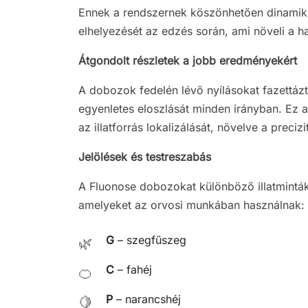
Ennek a rendszernek köszönhetően dinamik
elhelyezését az edzés során, ami növeli a h
Átgondolt részletek a jobb eredményekért
A dobozok fedelén lévő nyílásokat fazettáztá
egyenletes eloszlását minden irányban. Ez a
az illatforrás lokalizálását, növelve a preci
Jelölések és testreszabás
A Fluonose dobozokat különböző illatmintákh
amelyeket az orvosi munkában használnak:
G
– szegfűszeg
🌿
C
– fahéj
🍊
P
– narancshéj
🍋