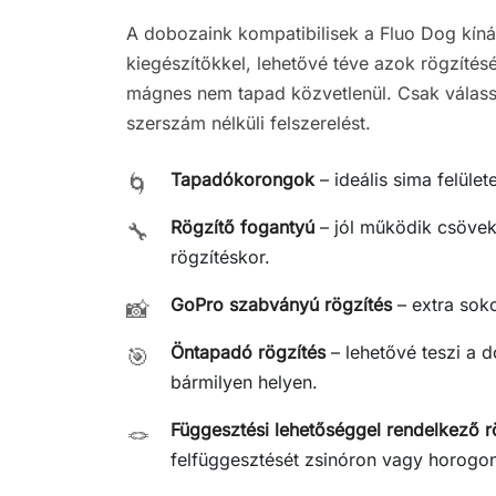
A dobozaink kompatibilisek a Fluo Dog kíná
kiegészítőkkel, lehetővé téve azok rögzítésé
mágnes nem tapad közvetlenül. Csak válassz
szerszám nélküli felszerelést.
Tapadókorongok
– ideális sima felüle
🌀
Rögzítő fogantyú
– jól működik csövek
🔧
rögzítéskor.
GoPro szabványú rögzítés
– extra soko
📸
Öntapadó rögzítés
– lehetővé teszi a 
🎯
bármilyen helyen.
Függesztési lehetőséggel rendelkező r
🪢
felfüggesztését zsinóron vagy horogo