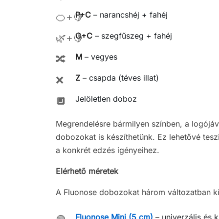
P+C
– narancshéj + fahéj
🍊+🍋
G+C
– szegfűszeg + fahéj
🌿+🍋
M
– vegyes
🔀
Z
– csapda (téves illat)
❌
Jelöletlen doboz
🔲
Megrendelésre bármilyen színben, a logójáva
dobozokat is készíthetünk. Ez lehetővé tesz
a konkrét edzés igényeihez.
Elérhető méretek
A Fluonose dobozokat három változatban kí
Fluonose Mini (5 cm)
– univerzális és 