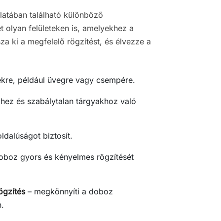
latában található különböző
t olyan felületeken is, amelyekhez a
a ki a megfelelő rögzítést, és élvezze a
tekre, például üvegre vagy csempére.
hez és szabálytalan tárgyakhoz való
ldalúságot biztosít.
doboz gyors és kényelmes rögzítését
ögzítés
– megkönnyíti a doboz
n.