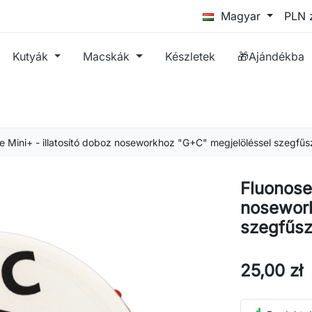
Magyar
Kutyák
Macskák
Készletek
🎁Ajándékba
e Mini+ - illatosító doboz noseworkhoz "G+C" megjelöléssel szegfűs
Fluonose 
nosework
szegfűsz
25,00 zł