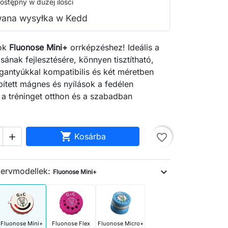
ostępny w dużej ilości
wana wysyłka w Kedd
zok
Fluonose Mini
+
orrképzéshez! Ideális a
sának fejlesztésére, könnyen tisztítható,
gantyúkkal kompatibilis és két méretben
ített mágnes és nyílások a fedélen
a tréninget otthon és a szabadban

Kosárba
favorite_border

zervmodellek:
expand_more
Fluonose Mini+
search
Fluonose Mini+
Fluonose Flex
Fluonose Micro+