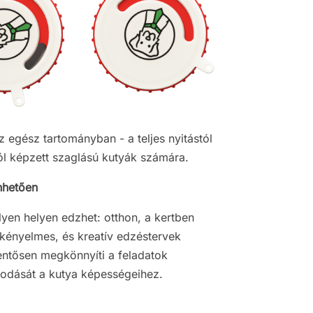
z egész tartományban - a teljes nyitástól
ól képzett szaglású kutyák számára.
nhetően
en helyen edzhet: otthon, a kertben
kényelmes, és kreatív edzéstervek
lentősen megkönnyíti a feladatok
kodását a kutya képességeihez.