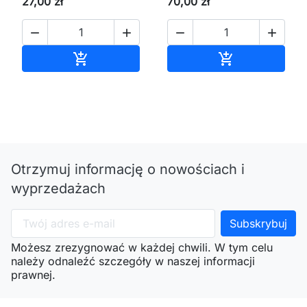
27,00 zł
70,00 zł




Dodaj do koszyka
Dodaj do kos


Otrzymuj informację o nowościach i
wyprzedażach
Możesz zrezygnować w każdej chwili. W tym celu
należy odnaleźć szczegóły w naszej informacji
prawnej.