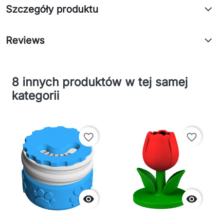
Szczegóły produktu
Reviews
8 innych produktów w tej samej
kategorii
favorite_border
favorite_border

