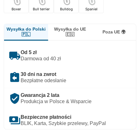
Boxer
Bull terrier
Bulldog
Spaniel
Wysyłka do Polski
Wysyłka do UE
Poza UE 🌍
🇵🇱
🇪🇺
local_shipping
Od 5 zł
Darmowa od 40 zł
assignment_return
30 dni na zwrot
Bezpłatne odesłanie
verified_user
Gwarancja 2 lata
Produkcja w Polsce & Wsparcie
payments
Bezpieczne płatności
BLIK, Karta, Szybkie przelewy, PayPal