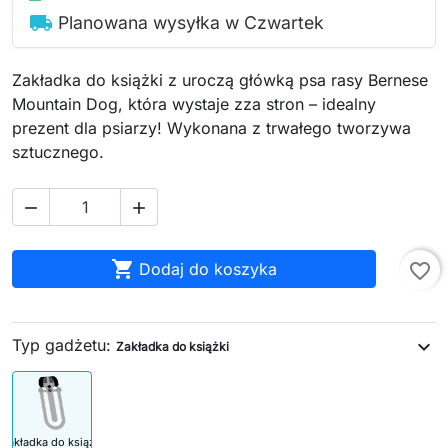
local_shipping
Planowana wysyłka w Czwartek
Zakładka do książki z uroczą główką psa rasy Bernese
Mountain Dog, która wystaje zza stron – idealny
prezent dla psiarzy! Wykonana z trwałego tworzywa
sztucznego.



Dodaj do koszyka
favorite_border
Typ gadżetu:
expand_more
Zakładka do książki
Zakładka do książki