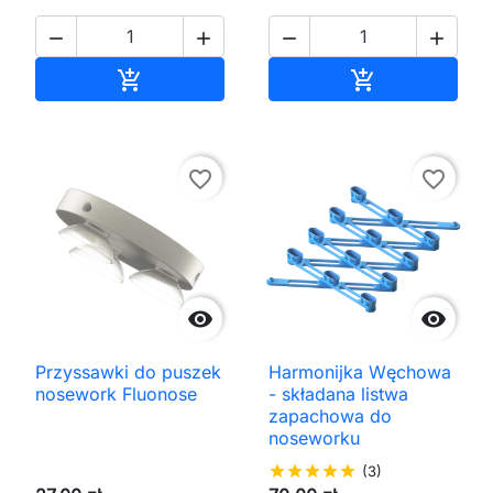




Dodaj do koszyka
Dodaj do kos


favorite_border
favorite_border


Przyssawki do puszek
Harmonijka Węchowa
nosework Fluonose
- składana listwa
zapachowa do
noseworku
star
star
star
star
star
(3)