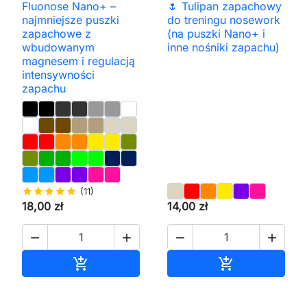
Fluonose Nano+ –
🌷 Tulipan zapachowy
najmniejsze puszki
do treningu nosework
zapachowe z
(na puszki Nano+ i
wbudowanym
inne nośniki zapachu)
magnesem i regulacją
intensywności
zapachu
star
star
star
star
star
(11)
18,00 zł
14,00 zł




Dodaj do koszyka
Dodaj do kos

