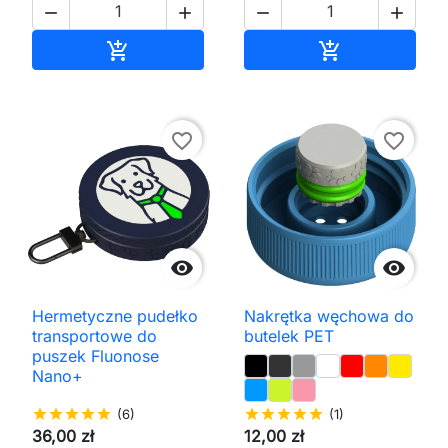




Dodaj do koszyka
Dodaj do kos


favorite_border
favorite_border


Hermetyczne pudełko
Nakrętka węchowa do
transportowe do
butelek PET
puszek Fluonose
Nano+
star
star
star
star
star
(6)
star
star
star
star
star
(1)
36,00 zł
12,00 zł