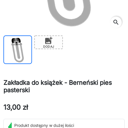
search
add_photo_alternate
DODAJ
Zakładka do książek - Berneński pies
pasterski
13,00 zł
Produkt dostępny w dużej ilości