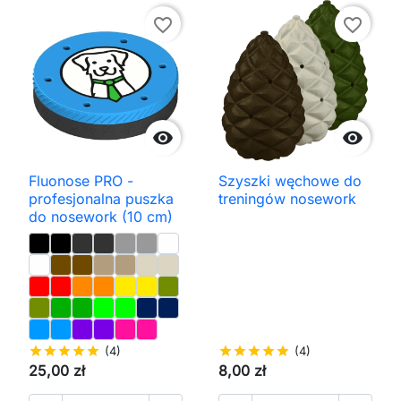
favorite_border
favorite_border


Fluonose PRO -
Szyszki węchowe do
profesjonalna puszka
treningów nosework
do nosework (10 cm)
star
star
star
star
star
(4)
star
star
star
star
star
(4)
25,00 zł
8,00 zł