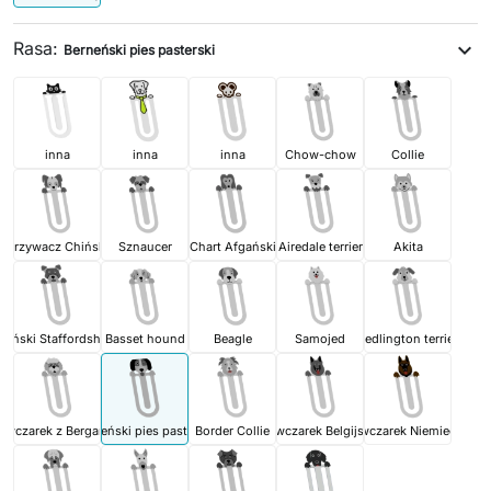
Rasa:
expand_more
Berneński pies pasterski
inna
inna
inna
Chow-chow
Collie
Grzywacz Chiński
Sznaucer
Chart Afgański
Airedale terrier
Akita
ański Staffordshire terrier
Basset hound
Beagle
Samojed
Bedlington terrier
Owczarek z Bergamo
Berneński pies pasterski
Border Collie
Owczarek Belgijski
Owczarek Niemiecki