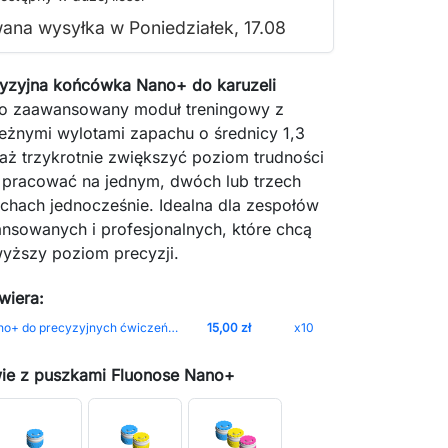
ana wysyłka w Poniedziałek, 17.08
cyzyjna końcówka Nano+ do karuzeli
o zaawansowany moduł treningowy z
leżnymi wylotami zapachu o średnicy 1,3
aż trzykrotnie zwiększyć poziom trudności
z pracować na jednym, dwóch lub trzech
chach jednocześnie. Idealna dla zespołów
nsowanych i profesjonalnych, które chcą
wyższy poziom precyzji.
wiera:
Trójnik Nano+ do precyzyjnych ćwiczeń węchowych
15,00 zł
x10
ie z puszkami Fluonose Nano+