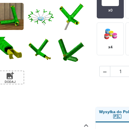
x0
x4

add_photo_alternate
DODAJ
Wysyłka do Pol
🇵🇱