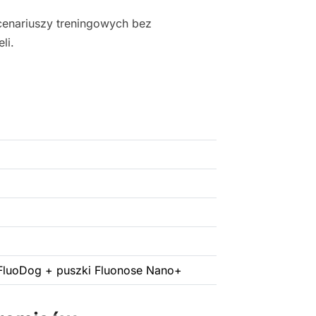
cenariuszy treningowych bez
li.
FluoDog + puszki Fluonose Nano+