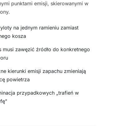
nymi punktami emisji, skierowanymi w
rony.
yloty na jednym ramieniu zamiast
nego kosza
s musi zawęzić źródło do konkretnego
oru
ne kierunki emisji zapachu zmieniają
cę powietrza
minacja przypadkowych „trafień w
efę”