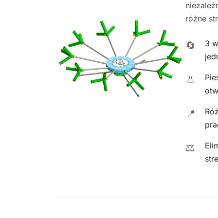
niezależ
różne st
3 w
🔄
jed
Pie
👃
otw
Róż
📍
pra
Eli
⚖️
str