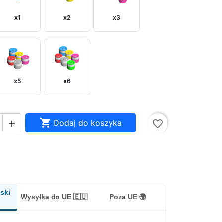
x1
x2
x3
x5
x6

Dodaj do koszyka
favorite_border

ski
Wysyłka do UE 🇪🇺
Poza UE 🌍