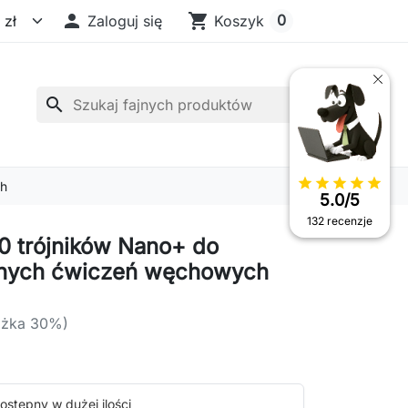

shopping_cart
0
Zaloguj się
Koszyk
search
star
star
star
star
star
ch
5.0/5
132 recenzje
0 trójników Nano+ do
jnych ćwiczeń węchowych
iżka 30%)
ostępny w dużej ilości