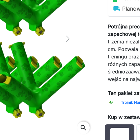
local_shipping
Planow
Potrójna pre
zapachowej
t
Next
trzema nieza
cm. Pozwala 
treningu ora
różnych zapa
średniozaawa
wejść na naj
Ten pakiet za
Kup w zestaw
search