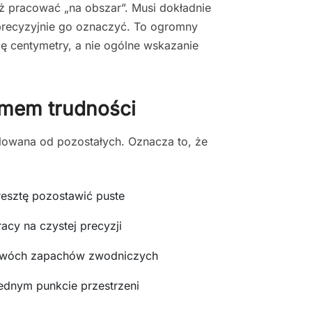
uż pracować „na obszar”. Musi dokładnie
 precyzyjnie go oznaczyć. To ogromny
się centymetry, a nie ogólne wskazanie
omem trudności
olowana od pozostałych. Oznacza to, że
esztę pozostawić puste
acy na czystej precyzji
 dwóch zapachów zwodniczych
dnym punkcie przestrzeni