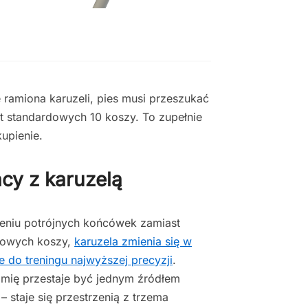
 ramiona karuzeli, pies musi przeszukać
 standardowych 10 koszy. To zupełnie
upienie.
cy z karuzelą
eniu potrójnych końcówek zamiast
dowych koszy,
karuzela zmienia się w
e do treningu najwyższej precyzji
.
mię przestaje być jednym źródłem
– staje się przestrzenią z trzema