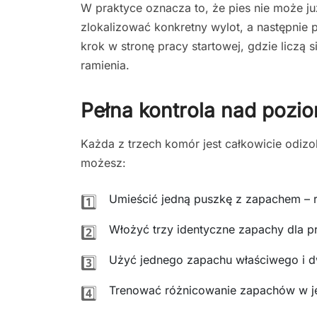
W praktyce oznacza to, że pies nie może j
zlokalizować konkretny wylot, a następnie
krok w stronę pracy startowej, gdzie liczą 
ramienia.
Pełna kontrola nad pozi
Każda z trzech komór jest całkowicie odiz
możesz:
Umieścić jedną puszkę z zapachem – r
1️⃣
Włożyć trzy identyczne zapachy dla pr
2️⃣
Użyć jednego zapachu właściwego i
3️⃣
Trenować różnicowanie zapachów w je
4️⃣