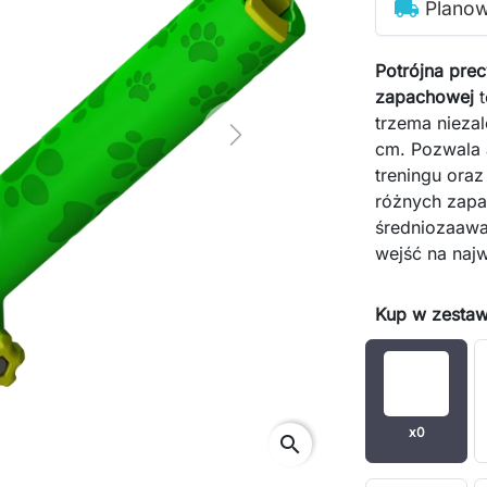
local_shipping
Plano
Potrójna pre
zapachowej
t
trzema nieza
Next
cm. Pozwala 
treningu ora
różnych zapa
średniozaawa
wejść na naj
Kup w zestaw
x0
search