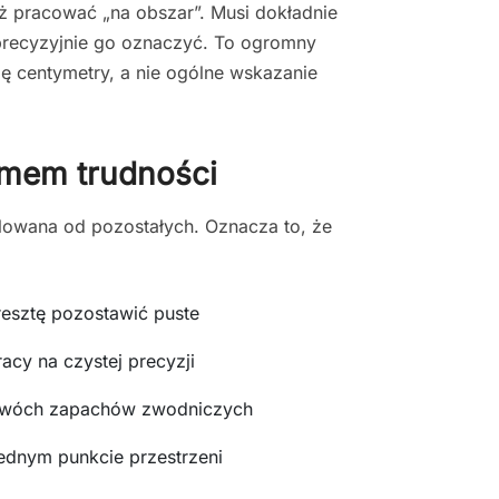
uż pracować „na obszar”. Musi dokładnie
 precyzyjnie go oznaczyć. To ogromny
się centymetry, a nie ogólne wskazanie
omem trudności
olowana od pozostałych. Oznacza to, że
esztę pozostawić puste
acy na czystej precyzji
 dwóch zapachów zwodniczych
dnym punkcie przestrzeni