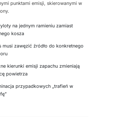
nymi punktami emisji, skierowanymi w
rony.
yloty na jednym ramieniu zamiast
nego kosza
s musi zawęzić źródło do konkretnego
oru
ne kierunki emisji zapachu zmieniają
cę powietrza
minacja przypadkowych „trafień w
efę”