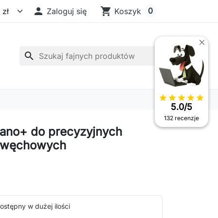

shopping_cart
0
Zaloguj się
Koszyk
search
star
star
star
star
star
5.0/5
132 recenzje
Nano+ do precyzyjnych
 węchowych
ostępny w dużej ilości