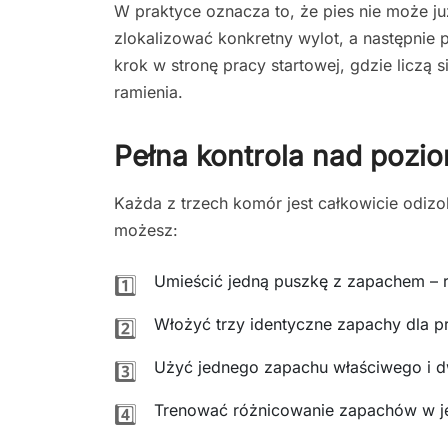
W praktyce oznacza to, że pies nie może j
zlokalizować konkretny wylot, a następnie
krok w stronę pracy startowej, gdzie liczą 
ramienia.
Pełna kontrola nad pozi
Każda z trzech komór jest całkowicie odiz
możesz:
Umieścić jedną puszkę z zapachem – r
1️⃣
Włożyć trzy identyczne zapachy dla pr
2️⃣
Użyć jednego zapachu właściwego i
3️⃣
Trenować różnicowanie zapachów w je
4️⃣