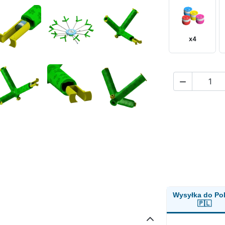
x4

Wysyłka do Pol
🇵🇱