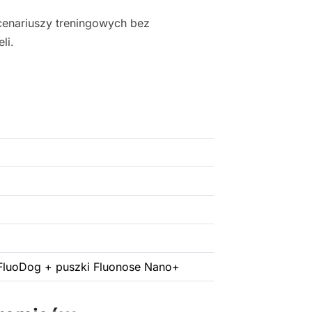
cenariuszy treningowych bez
li.
FluoDog + puszki Fluonose Nano+