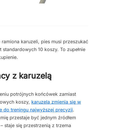
 ramiona karuzeli, pies musi przeszukać
 standardowych 10 koszy. To zupełnie
upienie.
cy z karuzelą
eniu potrójnych końcówek zamiast
dowych koszy,
karuzela zmienia się w
e do treningu najwyższej precyzji
.
mię przestaje być jednym źródłem
– staje się przestrzenią z trzema