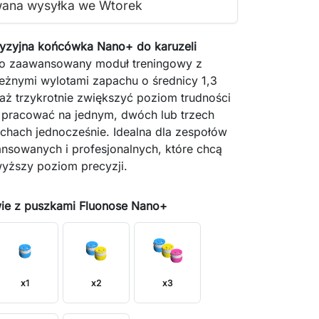
wana wysyłka we Wtorek
cyzyjna końcówka Nano+ do karuzeli
o zaawansowany moduł treningowy z
leżnymi wylotami zapachu o średnicy 1,3
aż trzykrotnie zwiększyć poziom trudności
z pracować na jednym, dwóch lub trzech
chach jednocześnie. Idealna dla zespołów
nsowanych i profesjonalnych, które chcą
wyższy poziom precyzji.
ie z puszkami Fluonose Nano+
x1
x2
x3