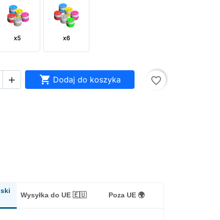
x5
x6

Dodaj do koszyka
favorite_border

ski
Wysyłka do UE 🇪🇺
Poza UE 🌍