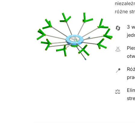
niezależ
różne st
3 w
🔄
jed
Pie
👃
otw
Róż
📍
pra
Eli
⚖️
str