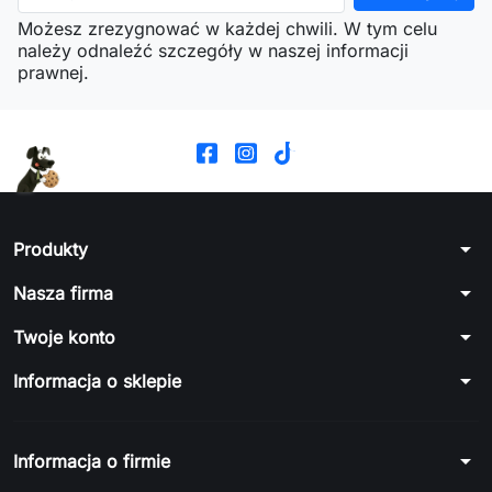
Możesz zrezygnować w każdej chwili. W tym celu
należy odnaleźć szczegóły w naszej informacji
prawnej.
arrow_drop_down
Produkty
arrow_drop_down
Nasza firma
arrow_drop_down
Twoje konto
arrow_drop_down
Informacja o sklepie
arrow_drop_down
Informacja o firmie