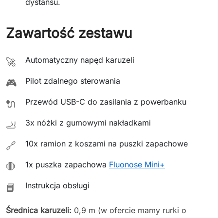
dystansu.
Zawartość zestawu
Automatyczny napęd karuzeli
🚀
Pilot zdalnego sterowania
🎮
Przewód USB-C do zasilania z powerbanku
🔌
3x nóżki z gumowymi nakładkami
🦶
10x ramion z koszami na puszki zapachowe
🔗
1x puszka zapachowa
Fluonose Mini+
🛑
Instrukcja obsługi
📘
Średnica karuzeli:
0,9 m (w ofercie mamy rurki o