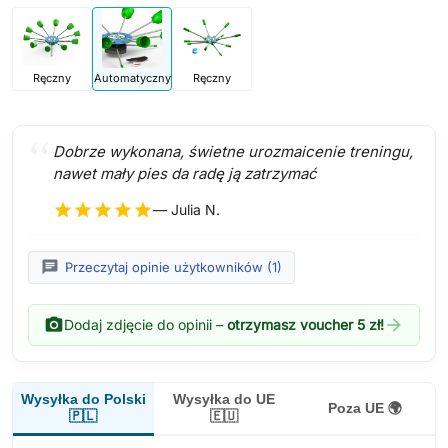
Ręczny
Automatyczny
Ręczny
Dobrze wykonana, świetne urozmaicenie treningu,
nawet mały pies da radę ją zatrzymać
star
star
star
star
star
— Julia N.
chat
Przeczytaj opinie użytkowników (1)
photo_camera
arrow_forward
Dodaj zdjęcie do opinii –
otrzymasz voucher 5 zł!
Wysyłka do Polski
Wysyłka do UE
Poza UE 🌍
🇵🇱
🇪🇺