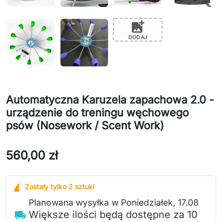
add_photo_alternate
DODAJ
Automatyczna Karuzela zapachowa 2.0 -
urządzenie do treningu węchowego
psów (Nosework / Scent Work)
560,00 zł
Zostały tylko 2 sztuki
Planowana wysyłka w Poniedziałek, 17.08
Większe ilości będą dostępne za 10
local_shipping