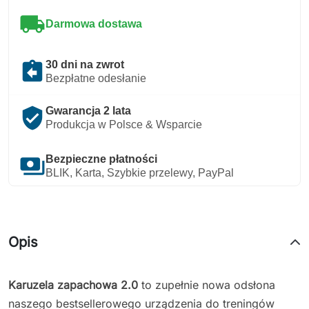
local_shipping
Darmowa dostawa
assignment_return
30 dni na zwrot
Bezpłatne odesłanie
verified_user
Gwarancja 2 lata
Produkcja w Polsce & Wsparcie
payments
Bezpieczne płatności
BLIK, Karta, Szybkie przelewy, PayPal
Opis
Karuzela zapachowa 2.0
to zupełnie nowa odsłona
naszego bestsellerowego urządzenia do treningów