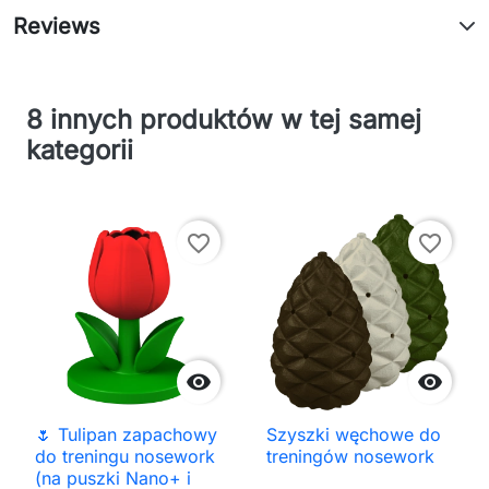
Reviews
8 innych produktów w tej samej
kategorii
favorite_border
favorite_border


🌷 Tulipan zapachowy
Szyszki węchowe do
do treningu nosework
treningów nosework
(na puszki Nano+ i