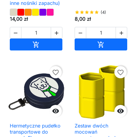
inne nośniki zapachu)
star
star
star
star
star
(4)
14,00 zł
8,00 zł




Dodaj do koszyka
Dodaj do kos


favorite_border
favorite_border


Hermetyczne pudełko
Zestaw dwóch
transportowe do
mocowań