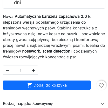
dni
Nowa
Automatyczna karuzela zapachowa 2.0
to
ulepszona wersja popularnego urządzenia do
treningów węchowych psów. Stabilna konstrukcja z
łożyskowaną osią, nowe kosze na puszki i spowolnione
obroty gwarantują płynną, bezpieczną i komfortową
pracę nawet z najbardziej wrażliwymi psami. Idealna do
treningów
nosework
,
scent detection
i codziennych
ćwiczeń rozwijających koncentrację psa.



Dodaj do koszyka
favorite_border
Rodzaj napędu:
expand_more
Automatyczny