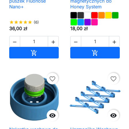
puszek Fluonose
magnetycznych do
Nano+
Honey System
star
star
star
star
star
(6)
36,00 zł
18,00 zł




Dodaj do koszyka
Dodaj do kos


favorite_border
favorite_border

