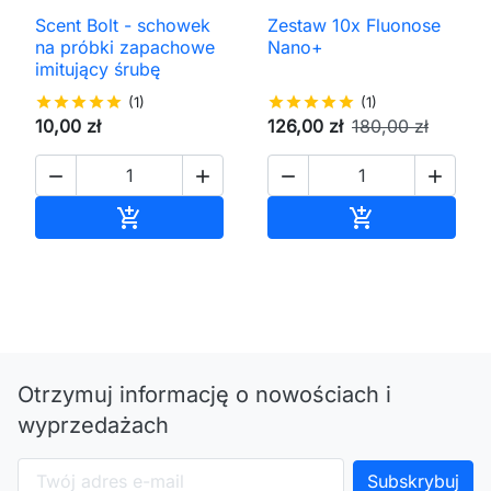
Scent Bolt - schowek
Zestaw 10x Fluonose
na próbki zapachowe
Nano+
imitujący śrubę
star
star
star
star
star
(1)
star
star
star
star
star
(1)
10,00 zł
126,00 zł
180,00 zł




Dodaj do koszyka
Dodaj do kos


Otrzymuj informację o nowościach i
wyprzedażach