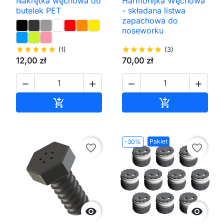
Nakrętka węchowa do
Harmonijka Węchowa
butelek PET
- składana listwa
zapachowa do
noseworku
star
star
star
star
star
(1)
star
star
star
star
star
(3)
12,00 zł
70,00 zł




Dodaj do koszyka
Dodaj do kos


Pakiet
-30%
favorite_border
favorite_border

