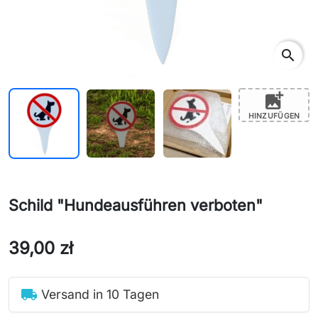
search
add_photo_alternate
HINZUFÜGEN
Schild "Hundeausführen verboten"
39,00 zł
local_shipping
Versand in 10 Tagen