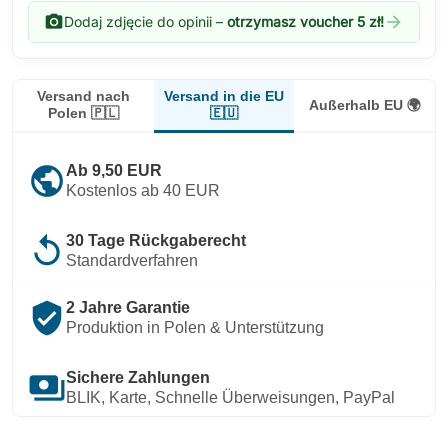
photo_camera
arrow_forward
Dodaj zdjęcie do opinii –
otrzymasz voucher 5 zł!
Versand in die EU
Versand nach
Außerhalb EU 🌍
🇪🇺
Polen 🇵🇱
public
Ab 9,50 EUR
Kostenlos ab 40 EUR
replay
30 Tage Rückgaberecht
Standardverfahren
verified_user
2 Jahre Garantie
Produktion in Polen & Unterstützung
payments
Sichere Zahlungen
BLIK, Karte, Schnelle Überweisungen, PayPal