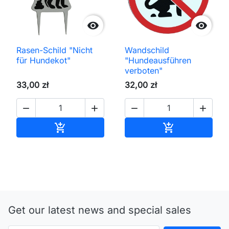


Rasen-Schild "Nicht
Wandschild
für Hundekot"
"Hundeausführen
verboten"
33,00 zł
32,00 zł




In den Warenkorb
In den Waren


Get our latest news and special sales