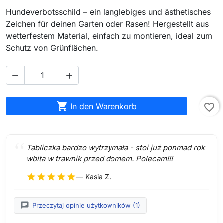
Hundeverbotsschild – ein langlebiges und ästhetisches
Zeichen für deinen Garten oder Rasen! Hergestellt aus
wetterfestem Material, einfach zu montieren, ideal zum
Schutz von Grünflächen.



In den Warenkorb
favorite_border
Tabliczka bardzo wytrzymała - stoi już ponmad rok
wbita w trawnik przed domem. Polecam!!!
star
star
star
star
star
— Kasia Z.
chat
Przeczytaj opinie użytkowników (1)