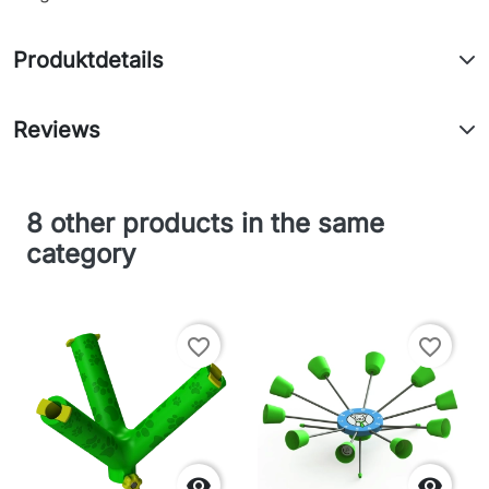
Produktdetails
Reviews
8 other products in the same
category
favorite_border
favorite_border

