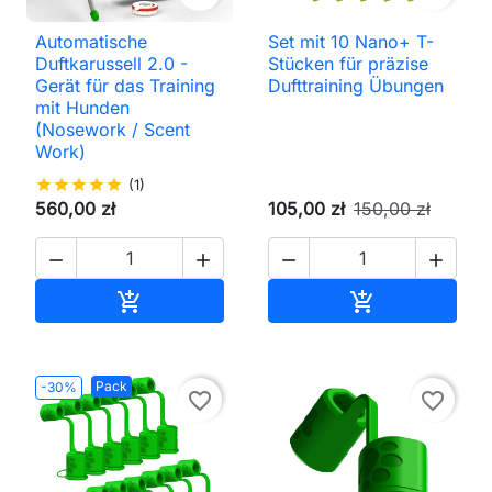
Automatische
Set mit 10 Nano+ T-
Duftkarussell 2.0 -
Stücken für präzise
Gerät für das Training
Dufttraining Übungen
mit Hunden
(Nosework / Scent
Work)
star
star
star
star
star
(1)
560,00 zł
105,00 zł
150,00 zł




In den Warenkorb
In den Waren


Pack
-30%
favorite_border
favorite_border