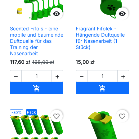


Scented Fifols - eine
Fragrant Fifolek -
mobile und baumelnde
Hängende Duftquelle
Duftquelle für das
für Nasenarbeit (1
Training der
Stück)
Nasenarbeit
117,60 zł
168,00 zł
15,00 zł




In den Warenkorb
In den Waren


Pack
-30%
favorite_border
favorite_border