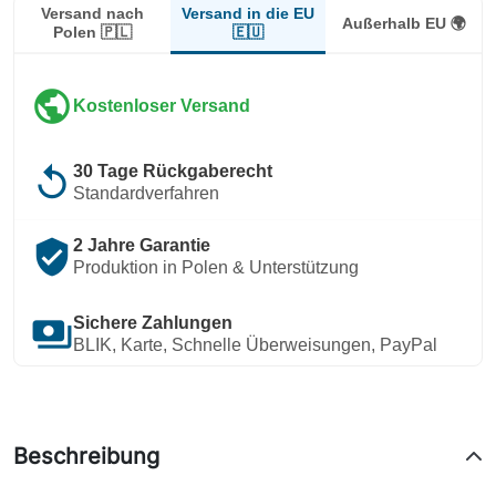
Versand in die EU
Versand nach
Außerhalb EU 🌍
🇪🇺
Polen 🇵🇱
public
Kostenloser Versand
replay
30 Tage Rückgaberecht
Standardverfahren
verified_user
2 Jahre Garantie
Produktion in Polen & Unterstützung
payments
Sichere Zahlungen
BLIK, Karte, Schnelle Überweisungen, PayPal
Beschreibung