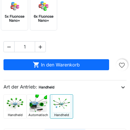
5x Fluonose
6x Fluonose
Nano+
Nano+



In den Warenkorb
favorite_border
Art der Antrieb:
expand_more
Handheld
Handheld
Automatisch
Handheld