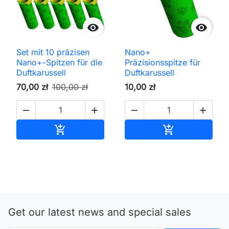


Set mit 10 präzisen
Nano+
Nano+-Spitzen für die
Präzisionsspitze für
Duftkarussell
Duftkarussell
70,00 zł
100,00 zł
10,00 zł




In den Warenkorb
In den Waren


Get our latest news and special sales