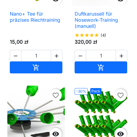
Nano+ Tee für
Duftkarussell für
präzises Riechtraining
Nosework-Training
(manuell)
star
star
star
star
star
(4)
15,00 zł
320,00 zł




In den Warenkorb
In den Waren


Pack
-30%
favorite_border
favorite_border

