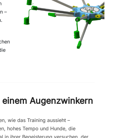
n
n –
n.
ichen
die
it einem Augenzwinkern
en, wie das Training aussieht –
en, hohes Tempo und Hunde, die
 in ihrer Begeisterung versuchen, der