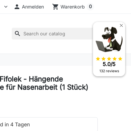

shopping_cart
0
Anmelden
Warenkorb
search
star
star
star
star
star
5.0/5
132 reviews
 Fifolek - Hängende
e für Nasenarbeit (1 Stück)
d in 4 Tagen