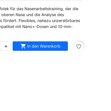
olek für das Nasenarbeitstraining, der die
r oberen Nase und die Analyse des
 fördert. Flexibles, nahezu unzerstörbares
ompatibel mit Nano+-Dosen und 10-mm-

In den Warenkorb
favorite_border
