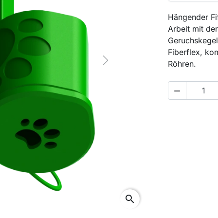
Hängender Fif
Arbeit mit de
Geruchskegels
Fiberflex, k
Röhren.
Next

search