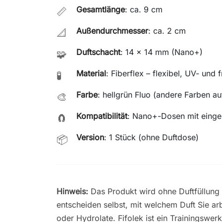
Gesamtlänge
: ca. 9 cm
📏
Außendurchmesser
: ca. 2 cm
📐
Duftschacht
: 14 x 14 mm (Nano+)
🧩
Material
: Fiberflex – flexibel, UV- und 
🧪
Farbe
: hellgrün Fluo (andere Farben au
🎨
Kompatibilität
: Nano+-Dosen mit eing
🧲
Version
: 1 Stück (ohne Duftdose)
📦
Hinweis:
Das Produkt wird ohne Duftfüllung
entscheiden selbst, mit welchem Duft Sie ar
oder Hydrolate. Fifolek ist ein Trainingswerk