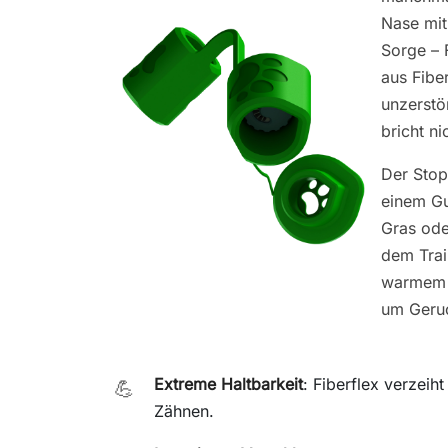
Nase mit
Sorge – F
aus Fiber
unzerstö
bricht ni
Der Stopf
einem Gu
Gras ode
dem Trai
warmem W
um Geru
Extreme Haltbarkeit
: Fiberflex verzeih
💪
Zähnen.