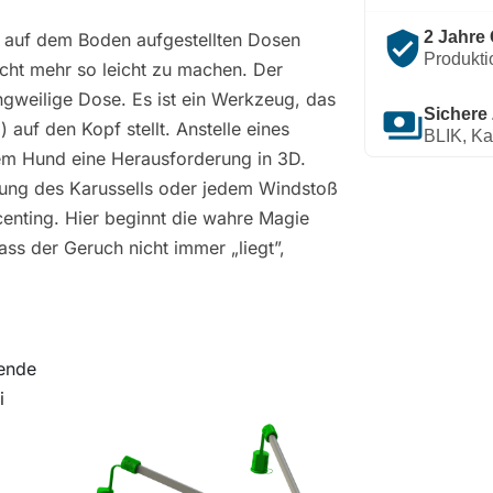
verified_user
2 Jahre 
ie auf dem Boden aufgestellten Dosen
Produkti
icht mehr so leicht zu machen. Der
langweilige Dose. Es ist ein Werkzeug, das
payments
Sichere
 auf den Kopf stellt. Anstelle eines
BLIK, Ka
em Hund eine Herausforderung in 3D.
egung des Karussells oder jedem Windstoß
enting. Hier beginnt die wahre Magie
ss der Geruch nicht immer „liegt”,
gende
i