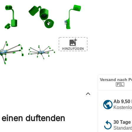
add_photo_alternate
HINZUFÜGEN
Versand nach P
🇵🇱
public
Ab 9,50
Kostenl
 einen duftenden
replay
30 Tage
Standard