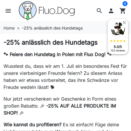
0
menu
search

shopping_cart
Home
-25% anlässlich des Hundetags
-25% anlässlich des Hundetags
star
star
star
star
star
5.0/5
132 reviews
🐾 Feiere den Hundetag in Polen mit Fluo Dog! 🐾
Wusstest du, dass wir am 1. Juli ein besonderes Fest für
unsere vierbeinigen Freunde feiern? Zu diesem Anlass
haben wir etwas vorbereitet, das ihre Schwänze vor
Freude wedeln lässt! 🐕
Nur jetzt verschenken wir Geschenke in Form eines
großen Rabatts: 🎉
-25% AUF ALLE PRODUKTE IM
SHOP!
🎉
Wie kannst du profitieren?
Es ist einfach! Füge deine