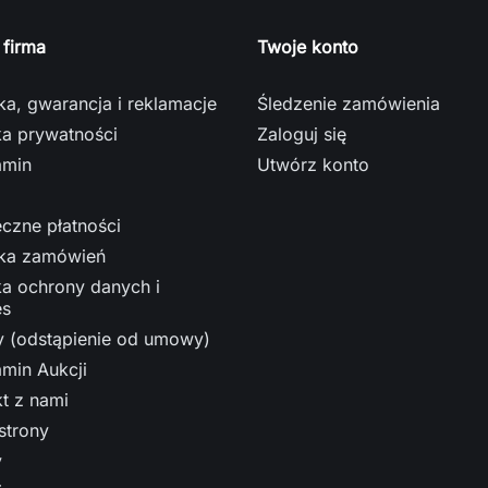
 firma
Twoje konto
a, gwarancja i reklamacje
Śledzenie zamówienia
ka prywatności
Zaloguj się
amin
Utwórz konto
czne płatności
ka zamówień
ka ochrony danych i
es
y (odstąpienie od umowy)
min Aukcji
t z nami
strony
y