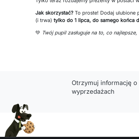
Tylko teraz rozdajemy prezenty w postaci wi
Jak skorzystać?
To proste! Dodaj ulubione p
(i trwa)
tylko do 1 lipca, do samego końca d
💚
Twój pupil zasługuje na to, co najlepsz
Otrzymuj informację o
wyprzedażach