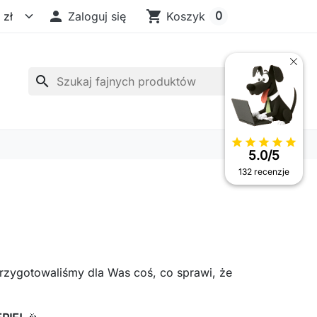

shopping_cart
0
Zaloguj się
Koszyk
search
star
star
star
star
star
5.0/5
132 recenzje
przygotowaliśmy dla Was coś, co sprawi, że