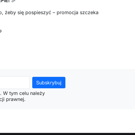
PIE!
🎉
ko, żeby się pospieszyć – promocja szczeka

. W tym celu należy
ji prawnej.