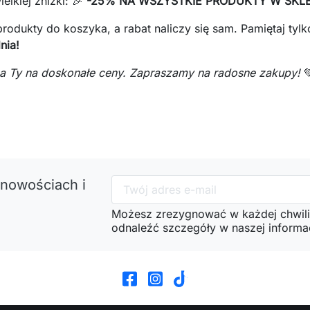
elkiej zniżki: 🎉
-25% NA WSZYSTKIE PRODUKTY W SKLE
rodukty do koszyka, a rabat naliczy się sam. Pamiętaj tyl
nia!
e, a Ty na doskonałe ceny. Zapraszamy na radosne zakupy!

 nowościach i
Możesz zrezygnować w każdej chwili
odnaleźć szczegóły w naszej informac