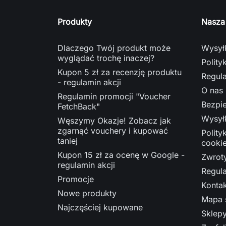
Produkty
Nasza
Dlaczego Twój produkt może
Wysyłk
wyglądać trochę inaczej?
Polity
Kupon 5 zł za recenzję produktu
Regul
- regulamin akcji
O nas
Regulamin promocji "Voucher
Bezpie
FetchBack"
Wysył
Węszymy Okazje! Zobacz jak
zgarnąć vouchery i kupować
Polity
taniej
cooki
Kupon 15 zł za ocenę w Google -
Zwrot
regulamin akcji
Regula
Promocje
Kontak
Nowe produkty
Mapa 
Najczęściej kupowane
Sklep