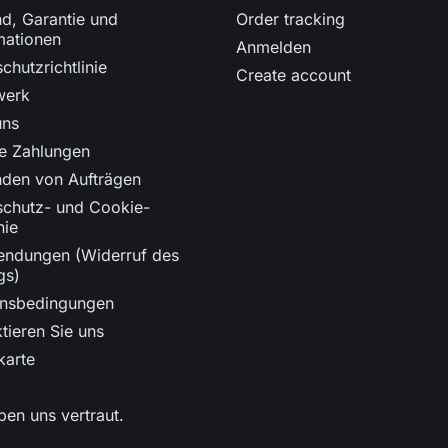
d, Garantie und
Order tracking
mationen
Anmelden
chutzrichtlinie
Create account
werk
uns
re Zahlungen
nden von Aufträgen
schutz- und Cookie-
nie
endungen (Widerruf des
gs)
onsbedingungen
tieren Sie uns
karte
ben uns vertraut.