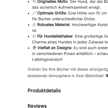
🐾
Originelles Motiv
: Der Hund, der die Büc
das sicherlich Aufmerksamkeit erregt.
📏
Optimale Größe
: Eine Höhe von 15 cm s
für Bücher unterschiedlicher Dicke.
💪
Robustes Material
: Hochwertiger Kunsts
ist.
🐶
Für Hundeliebhaber
: Eine großartige 
Charme eines Hundes in jedes Zuhause br
📚
Vielfalt an Designs
: Es sind auch ande
in verschiedenen Posen erhältlich – scha
Lieblingsversion!
Ordnen Sie Ihre Bücher mit dieser einzigarti
einladende Atmosphäre in Ihrer Bibliothek! 
Produktdetails
Reviews