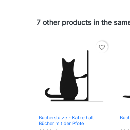
7 other products in the sam
favorite_border
Bücherstütze - Katze hält
Büch

Schnellansicht
Bücher mit der Pfote