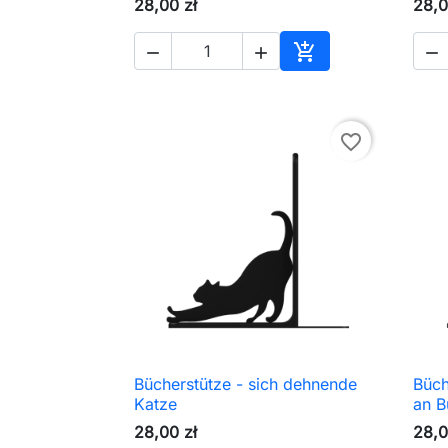
28,00 zł
28,0




In den Warenkorb
favorite_border
Bücherstütze - sich dehnende
Büch

Schnellansicht
Katze
an B
28,00 zł
28,0