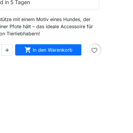
d in 5 Tagen
tütze mit einem Motiv eines Hundes, der
iner Pfote hält – das ideale Accessoire für
on Tierliebhabern!

In den Warenkorb
favorite_border
