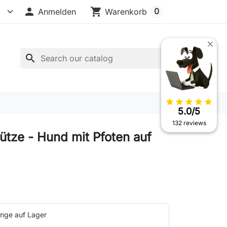

shopping_cart
0
Anmelden
Warenkorb
search
star
star
star
star
star
5.0/5
132 reviews
ütze - Hund mit Pfoten auf
nge auf Lager