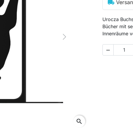
local_shipping
Versan
Urocza Buchs
Bücher mit se
Innenräume v
Next

search