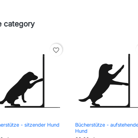
e category
favorite_border
erstütze - sitzender Hund
Bücherstütze - aufstehend

Schnellansicht

Schnellansicht
Hund