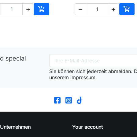





In den Warenkorb
In d
d special
Sie können sich jederzeit abmelden. Di
unserem Impressum.
 Unternehmen
Your account