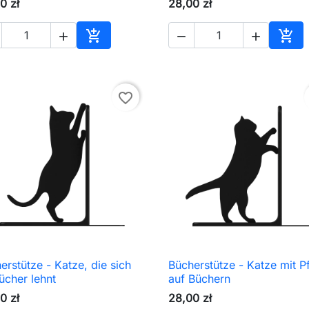
0 zł
28,00 zł





In den Warenkorb
In d
favorite_border
erstütze - Katze, die sich
Bücherstütze - Katze mit P

Schnellansicht

Schnellansicht
ücher lehnt
auf Büchern
0 zł
28,00 zł