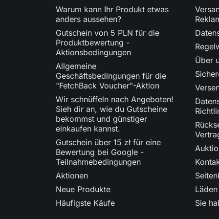
Warum kann Ihr Produkt etwas
Versan
anders aussehen?
Rekla
Gutschein von 5 PLN für die
Datens
Produktbewertung -
Regel
Aktionsbedingungen
Über 
Allgemeine
Siche
Geschäftsbedingungen für die
"FetchBack Voucher"-Aktion
Verse
Wir schnüffeln nach Angeboten!
Daten
Sieh dir an, wie du Gutscheine
Richtli
bekommst und günstiger
Rücks
einkaufen kannst.
Vertra
Gutschein über 15 zł für eine
Aukti
Bewertung bei Google -
Teilnahmebedingungen
Kontak
Aktionen
Seiten
Neue Produkte
Läden
Häufigste Käufe
Sie ha