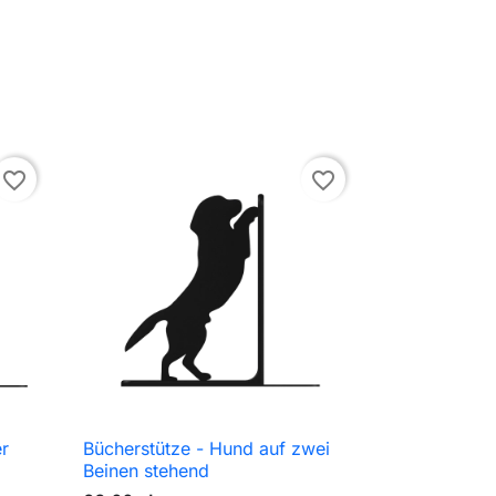
favorite_border
favorite_border
er
Bücherstütze - Hund auf zwei

Schnellansicht
Beinen stehend