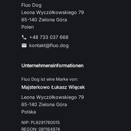
Fluo Dog
Leona Wyczółkowskiego 79
65-140 Zielona Góra
Polen
+48 733 037 668
phone
kontakt@fluo.dog
mail
Unternehmensinformationen
Fluo Dog ist eine Marke von:
Majsterkowo Łukasz Więcek
Leona Wyczółkowskiego 79
65-140 Zielona Góra
Polska
NIP: PL9291760015
REGON: 081164974