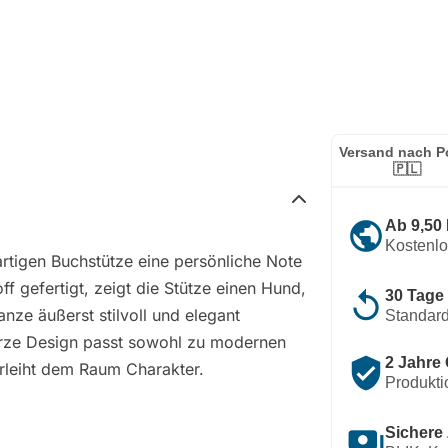
Versand nach P
🇵🇱
public
Ab 9,50
Kostenl
artigen Buchstütze eine persönliche Note
ff gefertigt, zeigt die Stütze einen Hund,
replay
30 Tage
anze äußerst stilvoll und elegant
Standard
arze Design passt sowohl zu modernen
verified_user
2 Jahre 
rleiht dem Raum Charakter.
Produkti
payments
Sichere