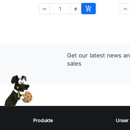




In den Warenkorb
Get our latest news an
sales
Produkte
Unser