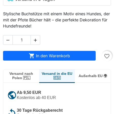
Stylische Buchstütze mit einem Motiv eines Hundes, der
mit der Pfote Bücher hält – die perfekte Dekoration für
Hundefreunde!



In den Warenkorb
favorite_border
Versand in die EU
Versand nach
Außerhalb EU 🌍
🇪🇺
Polen 🇵🇱
public
Ab 9,50 EUR
Kostenlos ab 40 EUR
replay
30 Tage Rückgaberecht