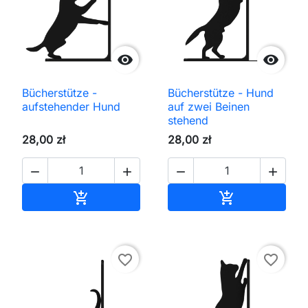


Bücherstütze -
Bücherstütze - Hund
aufstehender Hund
auf zwei Beinen
stehend
28,00 zł
28,00 zł




In den Warenkorb
In den Waren


favorite_border
favorite_border