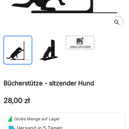
search
add_photo_alternate
HINZUFÜGEN
Bücherstütze - sitzender Hund
28,00 zł
Große Menge auf Lager
local_shipping
Versand in 5 Tagen