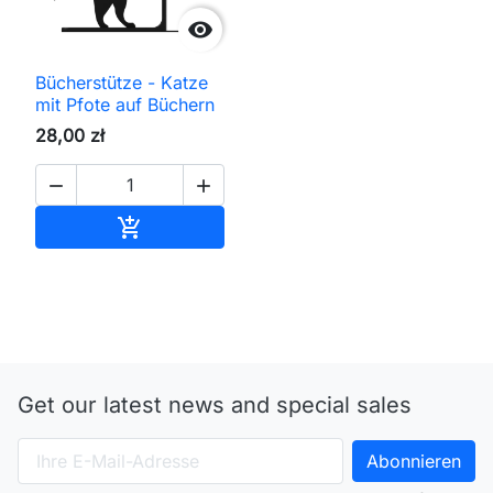

Bücherstütze - Katze
mit Pfote auf Büchern
28,00 zł


In den Warenkorb

Get our latest news and special sales