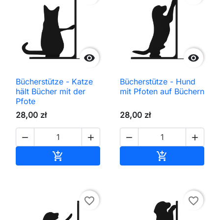


Bücherstütze - Katze
Bücherstütze - Hund
hält Bücher mit der
mit Pfoten auf Büchern
Pfote
28,00 zł
28,00 zł




In den Warenkorb
In den Waren


favorite_border
favorite_border