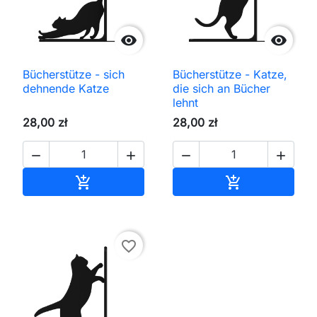


Bücherstütze - sich
Bücherstütze - Katze,
dehnende Katze
die sich an Bücher
lehnt
28,00 zł
28,00 zł




In den Warenkorb
In den Waren


favorite_border