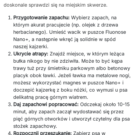
doskonale sprawdzi się na miejskim skwerze.
Przygotowanie zapachu:
Wybierz zapach, na
którym akurat pracujecie (np. olejek z drzewa
herbacianego). Umieść wacik w puszce Fluonose
Nano+, a następnie wkręć ją solidnie w spód
naszej kajzerki.
Ukrycie atrapy:
Znajdź miejsce, w którym leżąca
bułka nikogo by nie zdziwiła. Może to być kępa
trawy tuż przy śmietniku parkowym albo betonowy
placyk obok ławki. Jeżeli ławka ma metalowe nogi,
możesz wykorzystać magnes w puszce Nano+ i
doczepić kajzerkę z boku nóżki, co wymusi u psa
delikatną pracę górnym wiatrem.
Daj zapachowi popracować:
Odczekaj około 10-15
minut, aby zapach zaczął wydostawać się przez
pięć górnych otworków i utworzył czytelny dla psa
stożek zapachowy.
Rozpocznij przeszukanie:
Zabierz psa w