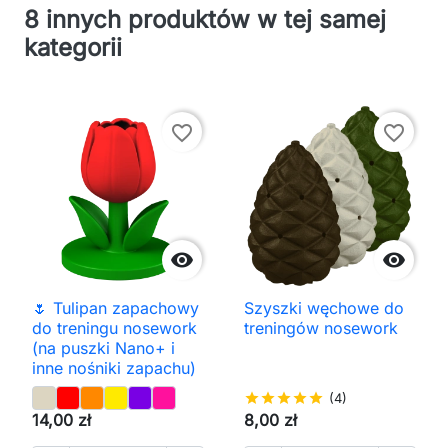
8 innych produktów w tej samej
kategorii
favorite_border
favorite_border


🌷 Tulipan zapachowy
Szyszki węchowe do
do treningu nosework
treningów nosework
(na puszki Nano+ i
inne nośniki zapachu)
star
star
star
star
star
(4)
14,00 zł
8,00 zł