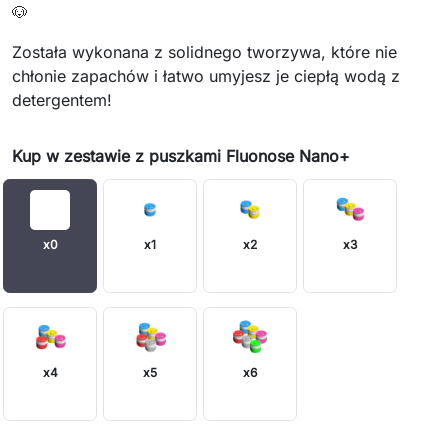
🐶
Została wykonana z solidnego tworzywa, które nie
chłonie zapachów i łatwo umyjesz je ciepłą wodą z
detergentem!
Kup w zestawie z puszkami Fluonose Nano+
x0
x1
x2
x3
x4
x5
x6