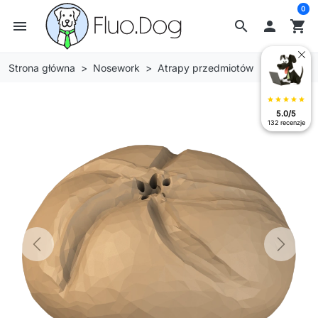
0
menu
search

shopping_cart
Strona główna
Nosework
Atrapy przedmiotów
star
star
star
star
star
5.0/5
132 recenzje
Previous
Next