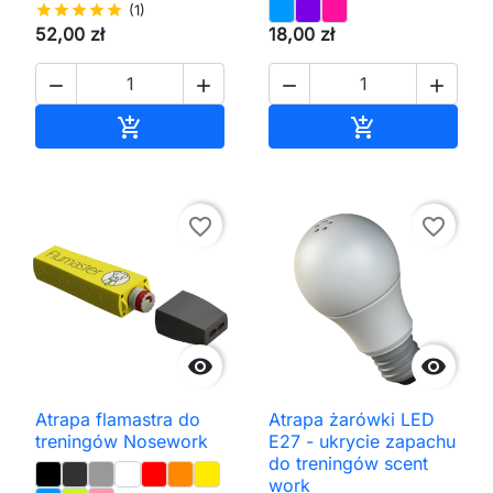
star
star
star
star
star
(1)
52,00 zł
18,00 zł




Dodaj do koszyka
Dodaj do kos


favorite_border
favorite_border


Atrapa flamastra do
Atrapa żarówki LED
treningów Nosework
E27 - ukrycie zapachu
do treningów scent
work