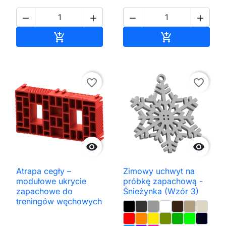




Dodaj do koszyka
Dodaj do kos


favorite_border
favorite_border


Atrapa cegły –
Zimowy uchwyt na
modułowe ukrycie
próbkę zapachową -
zapachowe do
Śnieżynka (Wzór 3)
treningów węchowych