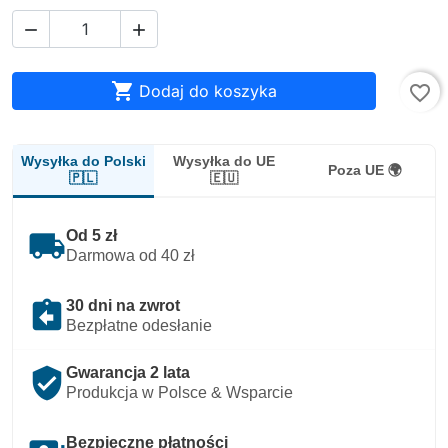



Dodaj do koszyka
favorite_border
Wysyłka do Polski
Wysyłka do UE
Poza UE 🌍
🇵🇱
🇪🇺
local_shipping
Od 5 zł
Darmowa od 40 zł
assignment_return
30 dni na zwrot
Bezpłatne odesłanie
verified_user
Gwarancja 2 lata
Produkcja w Polsce & Wsparcie
Bezpieczne płatności