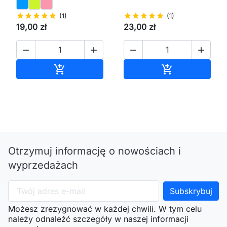
star
star
star
star
star
(1)
star
star
star
star
star
(1)
19,00 zł
23,00 zł




Dodaj do koszyka
Dodaj do kos


Otrzymuj informację o nowościach i
wyprzedażach
Możesz zrezygnować w każdej chwili. W tym celu
należy odnaleźć szczegóły w naszej informacji