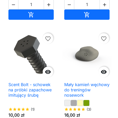




Dodaj do koszyka
Dodaj do kos


favorite_border
favorite_border


Scent Bolt - schowek
Mały kamień węchowy
na próbki zapachowe
do treningów
imitujący śrubę
nosework
star
star
star
star
star
(1)
star
star
star
star
star
(3)
10,00 zł
16,00 zł