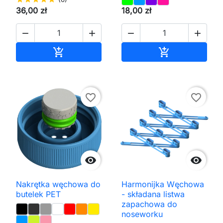
36,00 zł
18,00 zł




Dodaj do koszyka
Dodaj do kos


favorite_border
favorite_border


Nakrętka węchowa do
Harmonijka Węchowa
butelek PET
- składana listwa
zapachowa do
noseworku