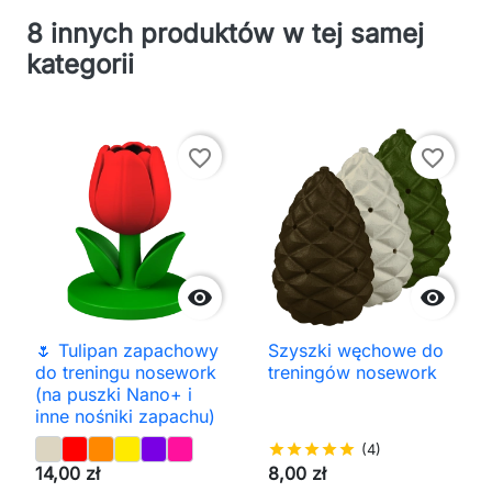
8 innych produktów w tej samej
kategorii
favorite_border
favorite_border


🌷 Tulipan zapachowy
Szyszki węchowe do
do treningu nosework
treningów nosework
(na puszki Nano+ i
inne nośniki zapachu)
star
star
star
star
star
(4)
14,00 zł
8,00 zł