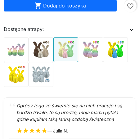

Dodaj do koszyka
favorite_border
Dostępne atrapy:
expand_more
Oprócz tego że świetnie się na nich pracuje i są
bardzo trwałe, to są urodzę, moja mama pytała
gdzie kupiłam taką ładną ozdobę świąteczną
star
star
star
star
star
— Julia N.