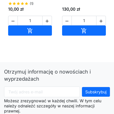
star
star
star
star
star
(1)
10,00 zł
130,00 zł




Dodaj do koszyka
Dodaj do kos


Otrzymuj informację o nowościach i
wyprzedażach
Możesz zrezygnować w każdej chwili. W tym celu
należy odnaleźć szczegóły w naszej informacji
prawnej.