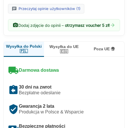
chat
Przeczytaj opinie użytkowników (1)
photo_camera
arrow_forward
Dodaj zdjęcie do opinii –
otrzymasz voucher 5 zł!
Wysyłka do Polski
Wysyłka do UE
Poza UE 🌍
🇵🇱
🇪🇺
local_shipping
Darmowa dostawa
assignment_return
30 dni na zwrot
Bezpłatne odesłanie
verified_user
Gwarancja 2 lata
Produkcja w Polsce & Wsparcie
Bezpieczne płatności