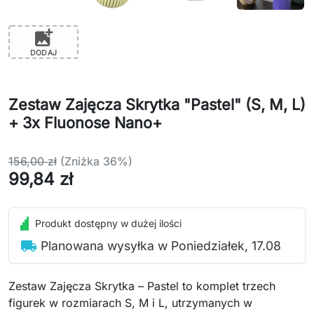
add_photo_alternate
DODAJ
Zestaw Zajęcza Skrytka "Pastel" (S, M, L)
+ 3x Fluonose Nano+
156,00 zł
(Zniżka 36%)
99,84 zł
Produkt dostępny w dużej ilości
local_shipping
Planowana wysyłka w Poniedziałek, 17.08
Zestaw Zajęcza Skrytka – Pastel to komplet trzech
figurek w rozmiarach S, M i L, utrzymanych w