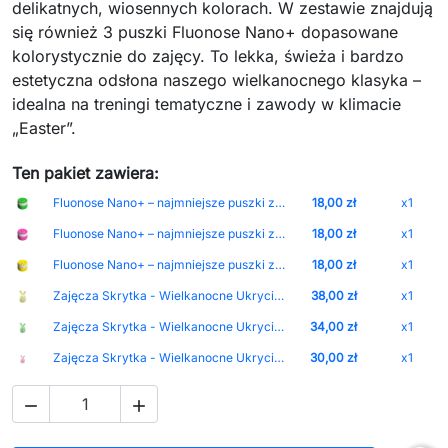
delikatnych, wiosennych kolorach. W zestawie znajdują
się również 3 puszki Fluonose Nano+ dopasowane
kolorystycznie do zajęcy. To lekka, świeża i bardzo
estetyczna odsłona naszego wielkanocnego klasyka –
idealna na treningi tematyczne i zawody w klimacie
„Easter”.
Ten pakiet zawiera:
Fluonose Nano+ – najmniejsze puszki zapachowe z wbudowanym magnesem i regulacją intensywności zapachu Nakrętka-White Puszka-Dark_Green
18,00 zł
x1
Fluonose Nano+ – najmniejsze puszki zapachowe z wbudowanym magnesem i regulacją intensywności zapachu Nakrętka-White Puszka-Magenta
18,00 zł
x1
Fluonose Nano+ – najmniejsze puszki zapachowe z wbudowanym magnesem i regulacją intensywności zapachu Nakrętka-White Puszka-Yellow
18,00 zł
x1
Zajęcza Skrytka - Wielkanocne Ukrycie Zapachu, 3 rozmiary Rozmiar-L Kolor-Pastel_Yellow
38,00 zł
x1
Zajęcza Skrytka - Wielkanocne Ukrycie Zapachu, 3 rozmiary Rozmiar-M Kolor-Pastel_Green
34,00 zł
x1
Zajęcza Skrytka - Wielkanocne Ukrycie Zapachu, 3 rozmiary Rozmiar-S Kolor-Pastel_Pink
30,00 zł
x1

