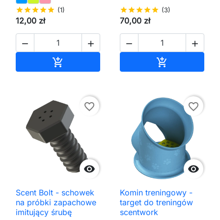
star
star
star
star
star
(1)
star
star
star
star
star
(3)
12,00 zł
70,00 zł




Dodaj do koszyka
Dodaj do kos


favorite_border
favorite_border


Scent Bolt - schowek
Komin treningowy -
na próbki zapachowe
target do treningów
imitujący śrubę
scentwork