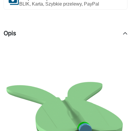
payments
BLIK, Karta, Szybkie przelewy, PayPal
Opis