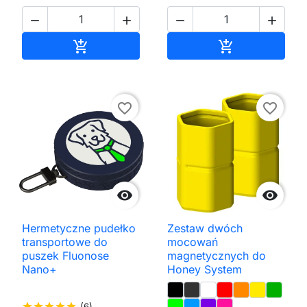




Dodaj do koszyka
Dodaj do kos


favorite_border
favorite_border


Hermetyczne pudełko
Zestaw dwóch
transportowe do
mocowań
puszek Fluonose
magnetycznych do
Nano+
Honey System
star
star
star
star
star
(6)