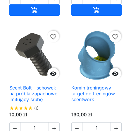
Dodaj do koszyka
Dodaj do kos


favorite_border
favorite_border


Scent Bolt - schowek
Komin treningowy -
na próbki zapachowe
target do treningów
imitujący śrubę
scentwork
star
star
star
star
star
(1)
10,00 zł
130,00 zł



