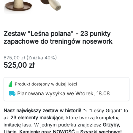
Zestaw "Leśna polana" - 23 punkty
zapachowe do treningów nosework
875,00 zł
(Zniżka 40%)
525,00 zł
Produkt dostępny w dużej ilości
local_shipping
Planowana wysyłka we Wtorek, 18.08
Nasz największy zestaw w historii!
🐾 "Leśny Gigant" to
aż
23 elementy maskujące
, które tworzą kompletną
imitację lasu. W jednym pudełku znajdziesz
Grzyby,
Liście, Kamienie oraz NOWOŚĆ – Szyszki węchowe!