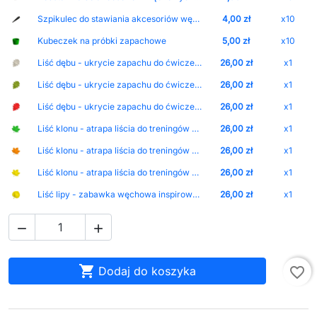
Szpikulec do stawiania akcesoriów węchowych na trawniku
4,00 zł
x10
Kubeczek na próbki zapachowe
5,00 zł
x10
Liść dębu - ukrycie zapachu do ćwiczeń scent work Kolor-Bone
26,00 zł
x1
Liść dębu - ukrycie zapachu do ćwiczeń scent work Kolor-Olive
26,00 zł
x1
Liść dębu - ukrycie zapachu do ćwiczeń scent work Kolor-Red
26,00 zł
x1
Liść klonu - atrapa liścia do treningów węchowych Kolor-Dark_Green
26,00 zł
x1
Liść klonu - atrapa liścia do treningów węchowych Kolor-Orange
26,00 zł
x1
Liść klonu - atrapa liścia do treningów węchowych Kolor-Yellow
26,00 zł
x1
Liść lipy - zabawka węchowa inspirowana naturą Kolor-Yellow
26,00 zł
x1



Dodaj do koszyka
favorite_border