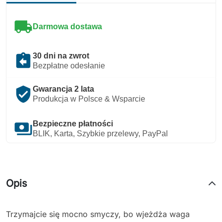
local_shipping
Darmowa dostawa
assignment_return
30 dni na zwrot
Bezpłatne odesłanie
verified_user
Gwarancja 2 lata
Produkcja w Polsce & Wsparcie
payments
Bezpieczne płatności
BLIK, Karta, Szybkie przelewy, PayPal
Opis
Trzymajcie się mocno smyczy, bo wjeżdża waga