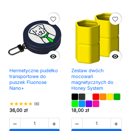
favorite_border
favorite_border


Hermetyczne pudełko
Zestaw dwóch
transportowe do
mocowań
puszek Fluonose
magnetycznych do
Nano+
Honey System
star
star
star
star
star
(6)
36,00 zł
18,00 zł



