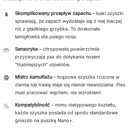
Skomplikowany przepływ zapachu
– łuski szyszki
🌲
sprawiają, że zapach wydostaje się z niej inaczej
niż z gładkiego grzybka. To doskonała
łamigłówka dla psiego nosa.
Sensoryka
– chropowata powierzchnia
🤲
przyzwyczaja psa do dotykania nosem
"trudniejszych" obiektów.
Mistrz kamuflażu
– brązowa szyszka rzucona w
🕵️
ziemię lub trawę staje się niemal niewidzialna. Pies
musi pracować węchem, nie wzrokiem!
Kompatybilność
– mimo nietypowego kształtu,
🔩
każda szyszka posiada od spodu standardowe
gniazdo na puszkę Nano+.