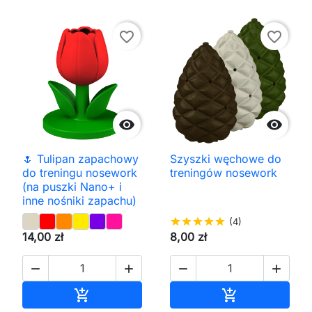
favorite_border
favorite_border


🌷 Tulipan zapachowy
Szyszki węchowe do
do treningu nosework
treningów nosework
(na puszki Nano+ i
inne nośniki zapachu)
star
star
star
star
star
(4)
14,00 zł
8,00 zł




Dodaj do koszyka
Dodaj do kos

