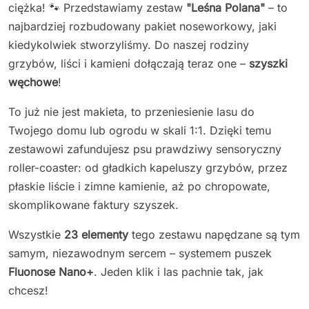
ciężka! 🐾 Przedstawiamy zestaw
"Leśna Polana"
– to
najbardziej rozbudowany pakiet noseworkowy, jaki
kiedykolwiek stworzyliśmy. Do naszej rodziny
grzybów, liści i kamieni dołączają teraz one –
szyszki
węchowe
!
To już nie jest makieta, to przeniesienie lasu do
Twojego domu lub ogrodu w skali 1:1. Dzięki temu
zestawowi zafundujesz psu prawdziwy sensoryczny
roller-coaster: od gładkich kapeluszy grzybów, przez
płaskie liście i zimne kamienie, aż po chropowate,
skomplikowane faktury szyszek.
Wszystkie
23 elementy
tego zestawu napędzane są tym
samym, niezawodnym sercem – systemem puszek
Fluonose Nano+
. Jeden klik i las pachnie tak, jak
chcesz!