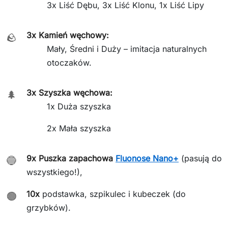
3x Liść Dębu, 3x Liść Klonu, 1x Liść Lipy
3x Kamień węchowy:
🪨
Mały, Średni i Duży – imitacja naturalnych
otoczaków.
3x Szyszka węchowa:
🌲
1x Duża szyszka
2x Mała szyszka
9x Puszka zapachowa
Fluonose Nano+
(pasują do
🔵
wszystkiego!),
10x
podstawka, szpikulec i kubeczek (do
🟤
grzybków).