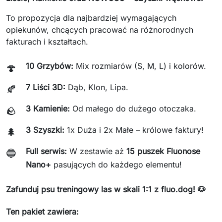
To propozycja dla najbardziej wymagających
opiekunów, chcących pracować na różnorodnych
fakturach i kształtach.
10 Grzybów:
Mix rozmiarów (S, M, L) i kolorów.
🍄
7 Liści 3D:
Dąb, Klon, Lipa.
🍂
3 Kamienie:
Od małego do dużego otoczaka.
🪨
3 Szyszki:
1x Duża i 2x Małe – królowe faktury!
🌲
Full serwis:
W zestawie aż
15 puszek Fluonose
🔵
Nano+
pasujących do każdego elementu!
Zafunduj psu treningowy las w skali 1:1 z fluo.dog! 🐶
Ten pakiet zawiera: