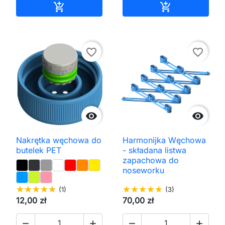
Dodaj do koszyka
Dodaj do kos


favorite_border
favorite_border


Nakrętka węchowa do
Harmonijka Węchowa
butelek PET
- składana listwa
zapachowa do
noseworku
star
star
star
star
star
(1)
star
star
star
star
star
(3)
12,00 zł
70,00 zł



