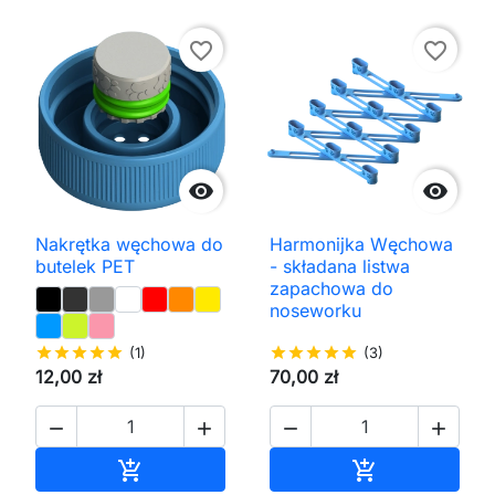
favorite_border
favorite_border


Nakrętka węchowa do
Harmonijka Węchowa
butelek PET
- składana listwa
zapachowa do
noseworku
star
star
star
star
star
(1)
star
star
star
star
star
(3)
12,00 zł
70,00 zł




Dodaj do koszyka
Dodaj do kos

