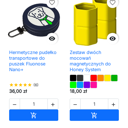
favorite_border
favorite_border


Hermetyczne pudełko
Zestaw dwóch
transportowe do
mocowań
puszek Fluonose
magnetycznych do
Nano+
Honey System
star
star
star
star
star
(6)
36,00 zł
18,00 zł




Dodaj do koszyka
Dodaj do kos

