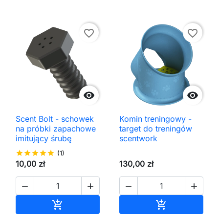
favorite_border
favorite_border


Scent Bolt - schowek
Komin treningowy -
na próbki zapachowe
target do treningów
imitujący śrubę
scentwork
star
star
star
star
star
(1)
10,00 zł
130,00 zł




Dodaj do koszyka
Dodaj do kos

