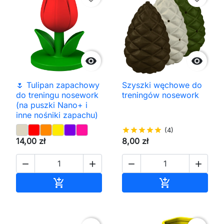


🌷 Tulipan zapachowy
Szyszki węchowe do
do treningu nosework
treningów nosework
(na puszki Nano+ i
inne nośniki zapachu)
star
star
star
star
star
(4)
14,00 zł
8,00 zł




Dodaj do koszyka
Dodaj do kos

