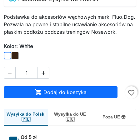
Podstawka do akcesoriów węchowych marki Fluo.Dog.
Pozwala na pewne i stabilne ustawianie akcesoriów na
płaskim podłożu podczas treningów Nosework.
Kolor: White
Brown
White



Dodaj do koszyka
favorite_border
Wysyłka do Polski
Wysyłka do UE
Poza UE 🌍
🇵🇱
🇪🇺
Od 5 zł