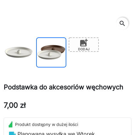
search
add_photo_alternate
DODAJ
Podstawka do akcesoriów węchowych
7,00 zł
Produkt dostępny w dużej ilości
local_shipping
Planowana wysyłka we Wtorek