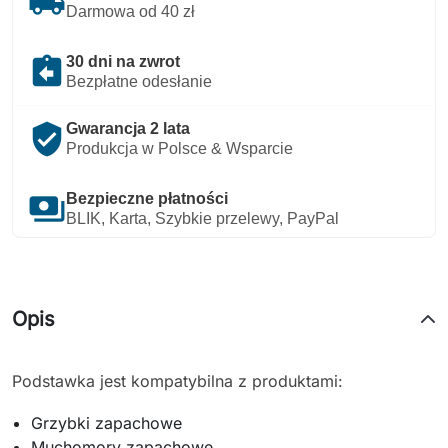
local_shipping
Darmowa od 40 zł
assignment_return
30 dni na zwrot
Bezpłatne odesłanie
verified_user
Gwarancja 2 lata
Produkcja w Polsce & Wsparcie
payments
Bezpieczne płatności
BLIK, Karta, Szybkie przelewy, PayPal
Opis
Podstawka jest kompatybilna z produktami:
Grzybki zapachowe
Muchomory zapachowe