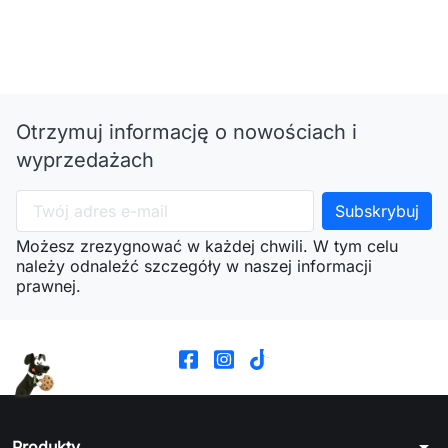
Otrzymuj informację o nowościach i
wyprzedażach
Możesz zrezygnować w każdej chwili. W tym celu
należy odnaleźć szczegóły w naszej informacji
prawnej.
arrow_drop_down
Produkty