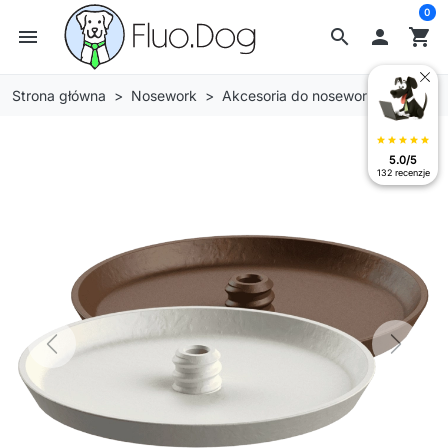
0
menu
search

shopping_cart
Strona główna
Nosework
Akcesoria do nosework
star
star
star
star
star
5.0/5
132 recenzje
Previous
Next