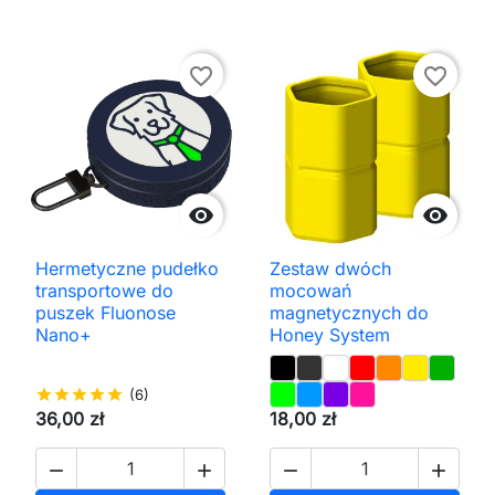
favorite_border
favorite_border


Hermetyczne pudełko
Zestaw dwóch
transportowe do
mocowań
puszek Fluonose
magnetycznych do
Nano+
Honey System
star
star
star
star
star
(6)
36,00 zł
18,00 zł



