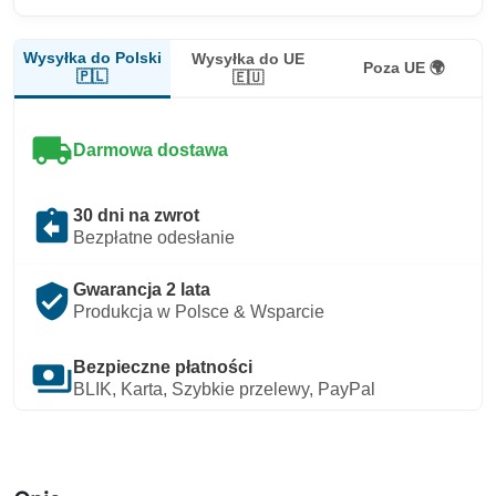
Wysyłka do Polski
Wysyłka do UE
Poza UE 🌍
🇵🇱
🇪🇺
local_shipping
Darmowa dostawa
assignment_return
30 dni na zwrot
Bezpłatne odesłanie
verified_user
Gwarancja 2 lata
Produkcja w Polsce & Wsparcie
payments
Bezpieczne płatności
BLIK, Karta, Szybkie przelewy, PayPal