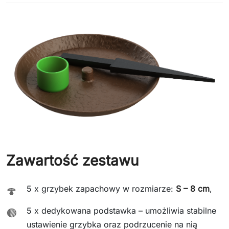
Zawartość zestawu
5 x grzybek zapachowy w rozmiarze:
S – 8 cm
,
🍄
5 x dedykowana podstawka – umożliwia stabilne
🟤
ustawienie grzybka oraz podrzucenie na nią