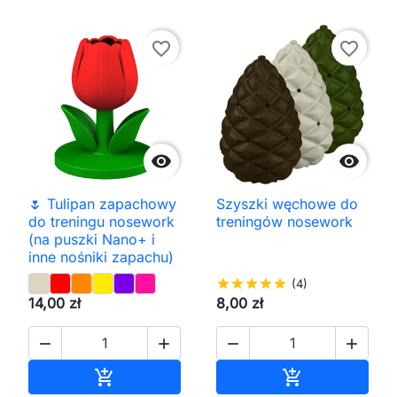
favorite_border
favorite_border


🌷 Tulipan zapachowy
Szyszki węchowe do
do treningu nosework
treningów nosework
(na puszki Nano+ i
inne nośniki zapachu)
star
star
star
star
star
(4)
14,00 zł
8,00 zł




Dodaj do koszyka
Dodaj do kos

