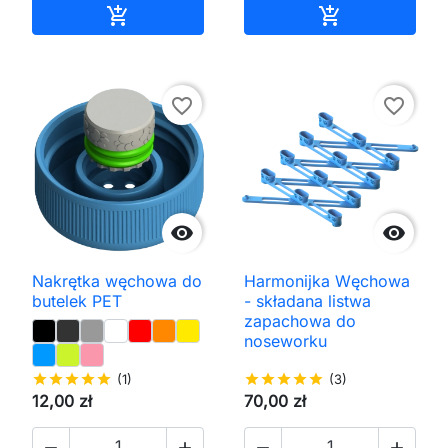
Dodaj do koszyka
Dodaj do kos


favorite_border
favorite_border


Nakrętka węchowa do
Harmonijka Węchowa
butelek PET
- składana listwa
zapachowa do
noseworku
star
star
star
star
star
(1)
star
star
star
star
star
(3)
12,00 zł
70,00 zł



