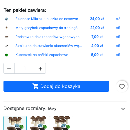
Ten pakiet zawiera:
Fluonose Mikro+ - puszka do nosework bez oznaczeń
24,00 zł
x2
Mały grzybek zapachowy do treningów Nosework - rozmiar S
22,00 zł
x5
Podstawka do akcesoriów węchowych Kolor-Brown
7,00 zł
x5
Szpikulec do stawiania akcesoriów węchowych na trawniku
4,00 zł
x5
Kubeczek na próbki zapachowe
5,00 zł
x5



Dodaj do koszyka
favorite_border
Dostępne rozmiary:
expand_more
Mały