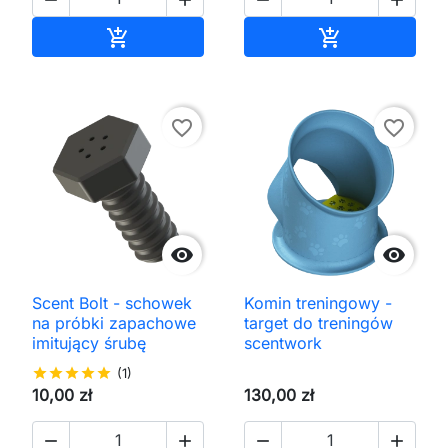
Dodaj do koszyka
Dodaj do kos


favorite_border
favorite_border


Scent Bolt - schowek
Komin treningowy -
na próbki zapachowe
target do treningów
imitujący śrubę
scentwork
star
star
star
star
star
(1)
10,00 zł
130,00 zł



