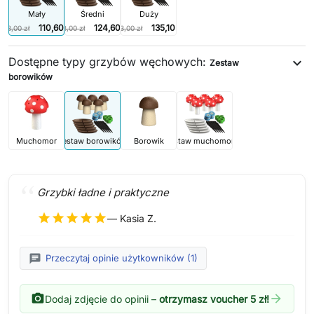
Mały
Średni
Duży
110,60 zł
124,60 zł
135,10 zł
158,00 zł
178,00 zł
193,00 zł
Dostępne typy grzybów węchowych:
expand_more
Zestaw
borowików
Muchomor
Zestaw borowików
Borowik
Zestaw muchomorów
Grzybki ładne i praktyczne
star
star
star
star
star
— Kasia Z.
chat
Przeczytaj opinie użytkowników (1)
photo_camera
arrow_forward
Dodaj zdjęcie do opinii –
otrzymasz voucher 5 zł!