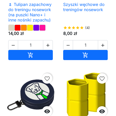
🌷 Tulipan zapachowy
Szyszki węchowe do
do treningu nosework
treningów nosework
(na puszki Nano+ i
inne nośniki zapachu)
star
star
star
star
star
(4)
14,00 zł
8,00 zł




Dodaj do koszyka
Dodaj do kos


favorite_border
favorite_border

