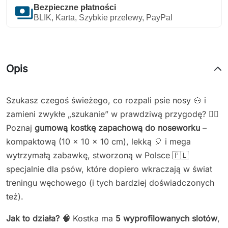
payments
Bezpieczne płatności
BLIK, Karta, Szybkie przelewy, PayPal
Opis
Szukasz czegoś świeżego, co rozpali psie nosy 🐽 i
zamieni zwykłe „szukanie” w prawdziwą przygodę? 🕵️‍♂️
Poznaj
gumową kostkę zapachową do noseworku
–
kompaktową (10 × 10 × 10 cm), lekką 🎈 i mega
wytrzymałą zabawkę, stworzoną w Polsce 🇵🇱
specjalnie dla psów, które dopiero wkraczają w świat
treningu węchowego (i tych bardziej doświadczonych
też).
Jak to działa? 🧠
Kostka ma
5 wyprofilowanych slotów
,