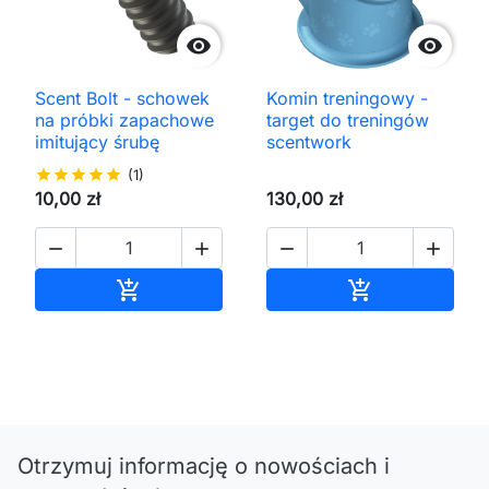


Scent Bolt - schowek
Komin treningowy -
na próbki zapachowe
target do treningów
imitujący śrubę
scentwork
star
star
star
star
star
(1)
10,00 zł
130,00 zł




Dodaj do koszyka
Dodaj do kos


Otrzymuj informację o nowościach i