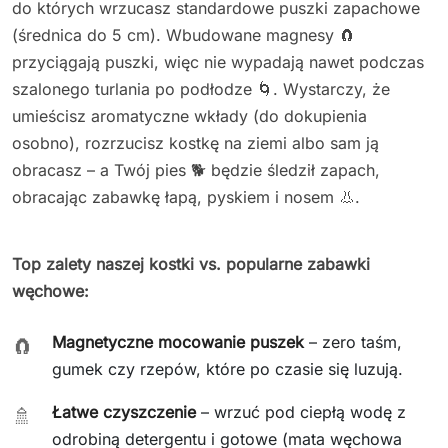
do których wrzucasz standardowe puszki zapachowe
(średnica do 5 cm). Wbudowane magnesy 🧲
przyciągają puszki, więc nie wypadają nawet podczas
szalonego turlania po podłodze 🌀. Wystarczy, że
umieścisz aromatyczne wkłady (do dokupienia
osobno), rozrzucisz kostkę na ziemi albo sam ją
obracasz – a Twój pies 🐕 będzie śledził zapach,
obracając zabawkę łapą, pyskiem i nosem 👃.
Top zalety naszej kostki vs. popularne zabawki
węchowe:
Magnetyczne mocowanie puszek
– zero taśm,
🧲
gumek czy rzepów, które po czasie się luzują.
Łatwe czyszczenie
– wrzuć pod ciepłą wodę z
🚿
odrobiną detergentu i gotowe (mata węchowa