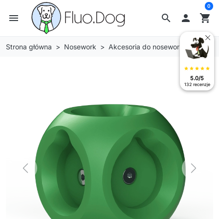
0
menu
search

shopping_cart
Strona główna
Nosework
Akcesoria do nosework
star
star
star
star
star
5.0/5
132 recenzje
Previous
Next