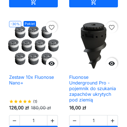
Dodaj do koszyka
Dodaj do kos


Pakiet
-30%
favorite_border
favorite_border


Zestaw 10x Fluonose
Fluonose
Nano+
Underground Pro -
pojemnik do szukania
zapachów ukrytych
pod ziemią
star
star
star
star
star
(1)
126,00 zł
180,00 zł
16,00 zł



