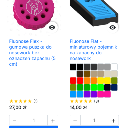


Fluonose Flex -
Fluonose Flat -
gumowa puszka do
miniaturowy pojemnik
nosework bez
na zapachy do
oznaczeń zapachu (5
nosework
cm)
star
star
star
star
star
(1)
star
star
star
star
star
(3)
27,00 zł
14,00 zł



