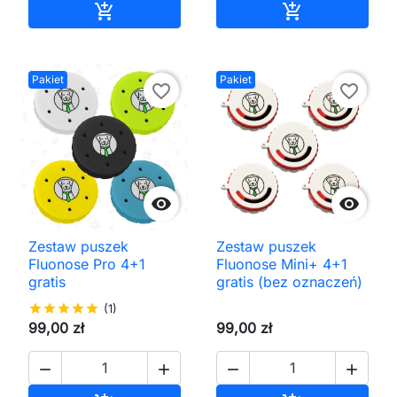
Dodaj do koszyka
Dodaj do kos


Pakiet
Pakiet
favorite_border
favorite_border


Zestaw puszek
Zestaw puszek
Fluonose Pro 4+1
Fluonose Mini+ 4+1
gratis
gratis (bez oznaczeń)
star
star
star
star
star
(1)
99,00 zł
99,00 zł



