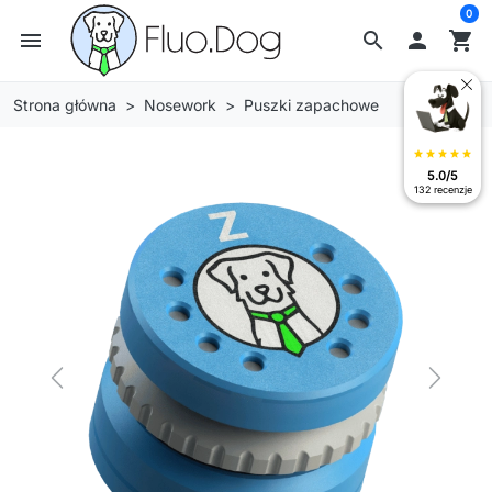
0
menu
search

shopping_cart
Strona główna
Nosework
Puszki zapachowe
star
star
star
star
star
5.0/5
132 recenzje
Previous
Next