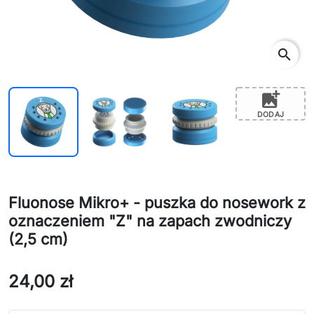
search
add_photo_alternate
DODAJ
Fluonose Mikro+ - puszka do nosework z
oznaczeniem "Z" na zapach zwodniczy
(2,5 cm)
24,00 zł