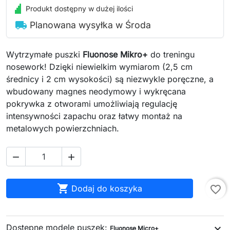
Produkt dostępny w dużej ilości
local_shipping
Planowana wysyłka w Środa
Wytrzymałe puszki
Fluonose Mikro+
do treningu
nosework! Dzięki niewielkim wymiarom (2,5 cm
średnicy i 2 cm wysokości) są niezwykle poręczne, a
wbudowany magnes neodymowy i wykręcana
pokrywka z otworami umożliwiają regulację
intensywności zapachu oraz łatwy montaż na
metalowych powierzchniach.



Dodaj do koszyka
favorite_border
Dostępne modele puszek:
expand_more
Fluonose Micro+