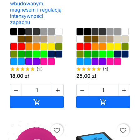
wbudowanym
magnesem i regulacją
intensywności
zapachu
star
star
star
star
star
(11)
star
star
star
star
star
(4)
18,00 zł
25,00 zł




Dodaj do koszyka
Dodaj do kos


favorite_border
favorite_border