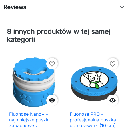
Reviews
8 innych produktów w tej samej
kategorii
favorite_border
favorite_border


Fluonose Nano+ –
Fluonose PRO -
najmniejsze puszki
profesjonalna puszka
zapachowe z
do nosework (10 cm)