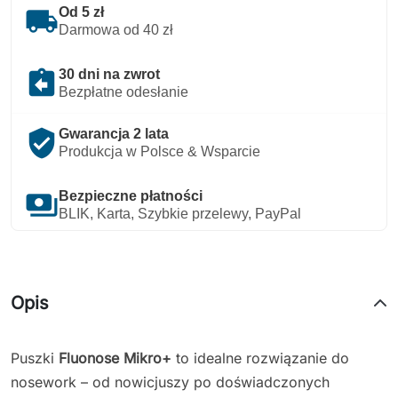
local_shipping
Od 5 zł
Darmowa od 40 zł
assignment_return
30 dni na zwrot
Bezpłatne odesłanie
verified_user
Gwarancja 2 lata
Produkcja w Polsce & Wsparcie
payments
Bezpieczne płatności
BLIK, Karta, Szybkie przelewy, PayPal
Opis
Puszki
Fluonose Mikro
+
to idealne rozwiązanie do
nosework – od nowicjuszy po doświadczonych