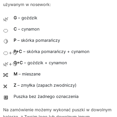
używanym w nosework:
G
– goździk
🌿
C
– cynamon
🍊
P
– skórka pomarańczy
🍋
P+C
– skórka pomarańczy + cynamon
🍊+🍋
G+C
– goździk + cynamon
🌿+🍋
M
– mieszane
🔀
Z
– zmyłka (zapach zwodniczy)
❌
Puszka bez żadnego oznaczenia
🔲
Na zamówienie możemy wykonać puszki w dowolnym
kolorze, z Twoim logo lub dowolnym innym