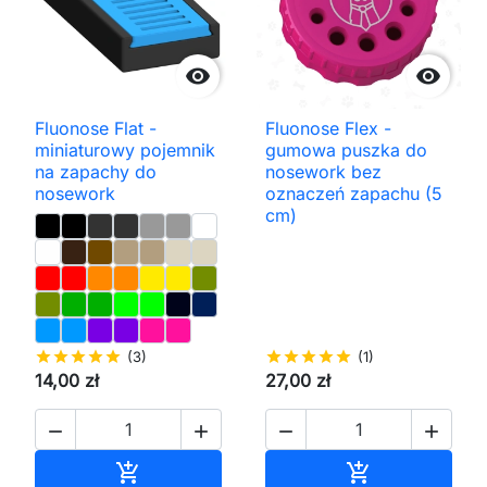


Fluonose Flat -
Fluonose Flex -
miniaturowy pojemnik
gumowa puszka do
na zapachy do
nosework bez
nosework
oznaczeń zapachu (5
cm)
star
star
star
star
star
(3)
star
star
star
star
star
(1)
14,00 zł
27,00 zł




Dodaj do koszyka
Dodaj do kos

