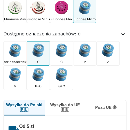
Fluonose Mini
Fluonose Mini+
Fluonose Flex
Fluonose Micro+
Dostępne oznaczenia zapachów:
expand_more
C
bez oznaczenia
C
G
P
Z
M
P+C
G+C
Wysyłka do Polski
Wysyłka do UE
Poza UE 🌍
🇵🇱
🇪🇺
local_shipping
Od 5 zł