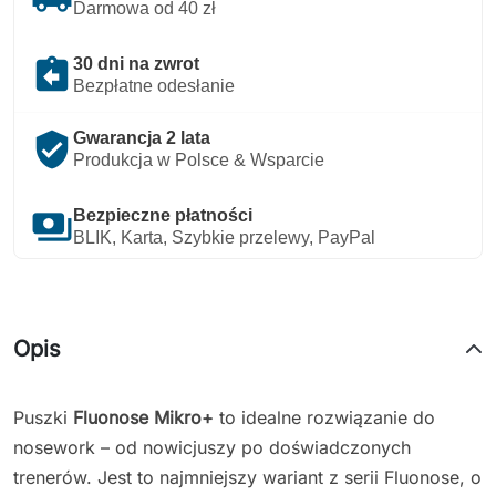
Darmowa od 40 zł
assignment_return
30 dni na zwrot
Bezpłatne odesłanie
verified_user
Gwarancja 2 lata
Produkcja w Polsce & Wsparcie
payments
Bezpieczne płatności
BLIK, Karta, Szybkie przelewy, PayPal
Opis
Puszki
Fluonose Mikro
+
to idealne rozwiązanie do
nosework – od nowicjuszy po doświadczonych
trenerów. Jest to najmniejszy wariant z serii Fluonose, o