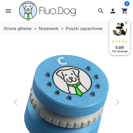
0
menu
search

shopping_cart
Strona główna
Nosework
Puszki zapachowe
star
star
star
star
star
5.0/5
132 recenzje
Previous
Next