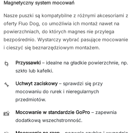
Magnetyczny system mocowań
Nasze puszki są kompatybilne z różnymi akcesoriami z
oferty Fluo Dog, co umożliwia ich montaż nawet na
powierzchniach, do których magnes nie przylega
bezpośrednio. Wystarczy wybrać pasujące mocowanie
i cieszyć się beznarzędziowym montażem.
Przyssawki
– idealne na gładkie powierzchnie, np.
🌀
szkło lub kafelki.
Uchwyt zaciskowy
– sprawdzi się przy
🔧
mocowaniu do rurek i nieregularnych
przedmiotów.
Mocowanie w standardzie GoPro
– zapewnia
📸
dodatkową wszechstronność.
Mocowanie na rzep
– pozwala szybko i wygodnie