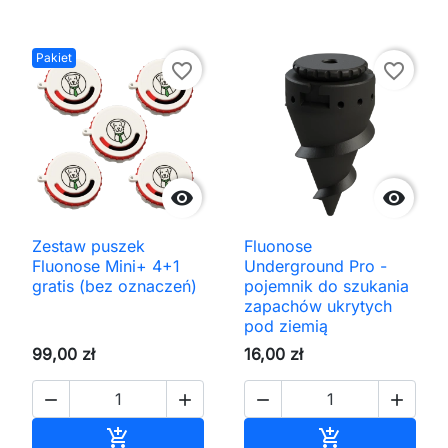
Pakiet
favorite_border
favorite_border


Zestaw puszek
Fluonose
Fluonose Mini+ 4+1
Underground Pro -
gratis (bez oznaczeń)
pojemnik do szukania
zapachów ukrytych
pod ziemią
99,00 zł
16,00 zł




Dodaj do koszyka
Dodaj do kos

