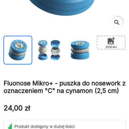
search
add_photo_alternate
DODAJ
Fluonose Mikro+ - puszka do nosework z
oznaczeniem "C" na cynamon (2,5 cm)
24,00 zł
Produkt dostępny w dużej ilości