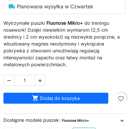
local_shipping
Planowana wysyłka w Czwartek
Wytrzymałe puszki
Fluonose Mikro+
do treningu
nosework! Dzięki niewielkim wymiarom (2,5 cm
średnicy i 2 cm wysokości) są niezwykle poręczne, a
wbudowany magnes neodymowy i wykręcana
pokrywka z otworami umożliwiają regulację
intensywności zapachu oraz łatwy montaż na
metalowych powierzchniach.



Dodaj do koszyka
favorite_border
Dostępne modele puszek:
expand_more
Fluonose Micro+