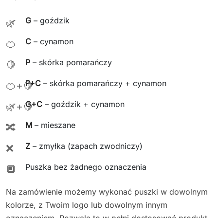
G
– goździk
🌿
C
– cynamon
🍊
P
– skórka pomarańczy
🍋
P+C
– skórka pomarańczy + cynamon
🍊+🍋
G+C
– goździk + cynamon
🌿+🍋
M
– mieszane
🔀
Z
– zmyłka (zapach zwodniczy)
❌
Puszka bez żadnego oznaczenia
🔲
Na zamówienie możemy wykonać puszki w dowolnym
kolorze, z Twoim logo lub dowolnym innym
oznaczeniem. Pozwala to w pełni dostosować produkt