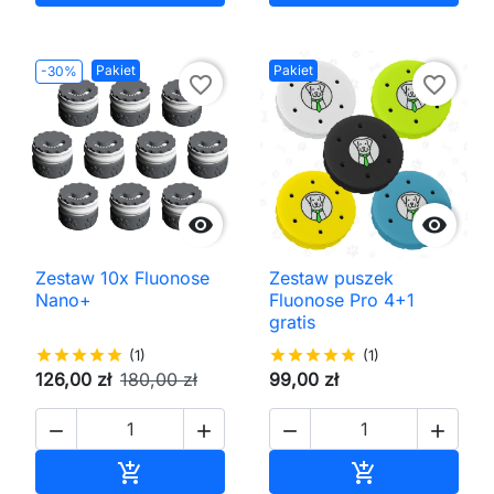
Pakiet
Pakiet
-30%
favorite_border
favorite_border


Zestaw 10x Fluonose
Zestaw puszek
Nano+
Fluonose Pro 4+1
gratis
star
star
star
star
star
(1)
star
star
star
star
star
(1)
126,00 zł
180,00 zł
99,00 zł




Dodaj do koszyka
Dodaj do kos

