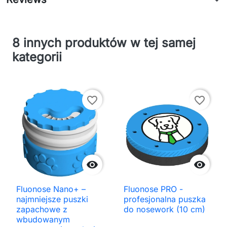
8 innych produktów w tej samej
kategorii
favorite_border
favorite_border


Fluonose Nano+ –
Fluonose PRO -
najmniejsze puszki
profesjonalna puszka
zapachowe z
do nosework (10 cm)
wbudowanym