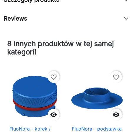
Reviews
8 innych produktów w tej samej
kategorii
favorite_border
favorite_border


FluoNora - korek /
FluoNora - podstawka