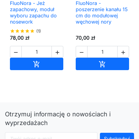
FluoNora - Jeż
FluoNora -
zapachowy, moduł
poszerzenie kanału 15
wyboru zapachu do
cm do modułowej
nosework
węchowej nory
star
star
star
star
star
(1)
78,00 zł
70,00 zł




Dodaj do koszyka
Dodaj do kos


Otrzymuj informację o nowościach i
wyprzedażach