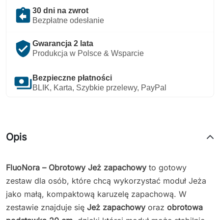
assignment_return
30 dni na zwrot
Bezpłatne odesłanie
verified_user
Gwarancja 2 lata
Produkcja w Polsce & Wsparcie
payments
Bezpieczne płatności
BLIK, Karta, Szybkie przelewy, PayPal
Opis
FluoNora – Obrotowy Jeż zapachowy
to gotowy
zestaw dla osób, które chcą wykorzystać moduł Jeża
jako małą, kompaktową karuzelę zapachową. W
zestawie znajduje się
Jeż zapachowy
oraz
obrotowa