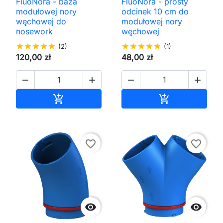
FluoNora - baza
FluoNora - prosty
modułowej nory
odcinek 10 cm do
węchowej do
modułowej nory
nosework
węchowej
star
star
star
star
star
(2)
star
star
star
star
star
(1)
120,00 zł
48,00 zł




Dodaj do koszyka
Dodaj do kos


favorite_border
favorite_border

