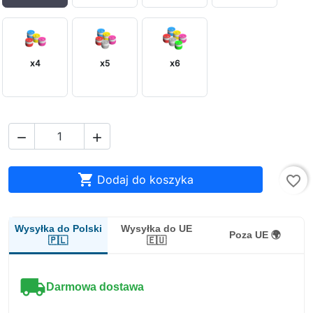
x4
x5
x6



Dodaj do koszyka
favorite_border
Wysyłka do Polski
Wysyłka do UE
Poza UE 🌍
🇵🇱
🇪🇺
local_shipping
Darmowa dostawa