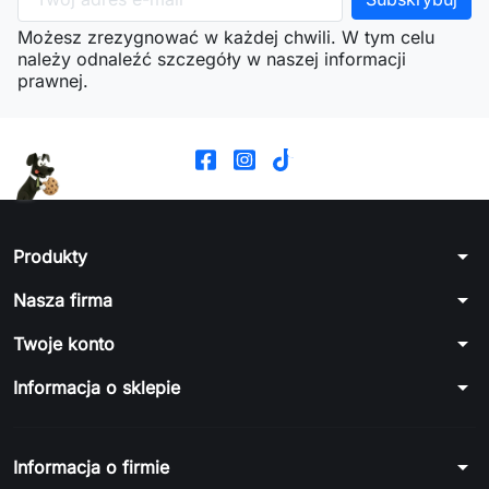
Możesz zrezygnować w każdej chwili. W tym celu
należy odnaleźć szczegóły w naszej informacji
prawnej.
arrow_drop_down
Produkty
arrow_drop_down
Nasza firma
arrow_drop_down
Twoje konto
arrow_drop_down
Informacja o sklepie
arrow_drop_down
Informacja o firmie