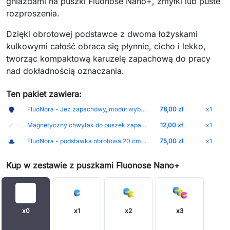
gniazdami na puszki Fluonose Nano+, zmyłki lub puste
rozproszenia.
Dzięki obrotowej podstawce z dwoma łożyskami
kulkowymi całość obraca się płynnie, cicho i lekko,
tworząc kompaktową karuzelę zapachową do pracy
nad dokładnością oznaczania.
Ten pakiet zawiera:
FluoNora - Jeż zapachowy, moduł wyboru zapachu do nosework
78,00 zł
x1
Magnetyczny chwytak do puszek zapachowych
12,00 zł
x1
FluoNora - podstawka obrotowa 20 cm do modułów nosework
75,00 zł
x1
Kup w zestawie z puszkami Fluonose Nano+
x0
x1
x2
x3