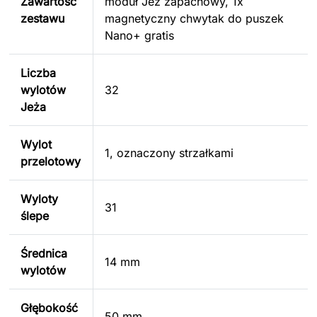
Zawartość
moduł Jeż zapachowy, 1x
zestawu
magnetyczny chwytak do puszek
Nano+ gratis
Liczba
wylotów
32
Jeża
Wylot
1, oznaczony strzałkami
przelotowy
Wyloty
31
ślepe
Średnica
14 mm
wylotów
Głębokość
50 mm