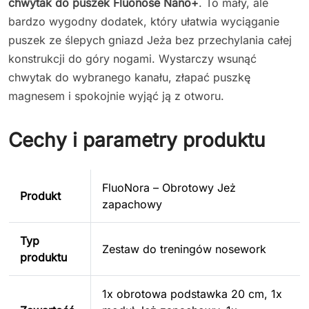
chwytak do puszek Fluonose Nano+
. To mały, ale
bardzo wygodny dodatek, który ułatwia wyciąganie
puszek ze ślepych gniazd Jeża bez przechylania całej
konstrukcji do góry nogami. Wystarczy wsunąć
chwytak do wybranego kanału, złapać puszkę
magnesem i spokojnie wyjąć ją z otworu.
Cechy i parametry produktu
FluoNora – Obrotowy Jeż
Produkt
zapachowy
Typ
Zestaw do treningów nosework
produktu
1x obrotowa podstawka 20 cm, 1x