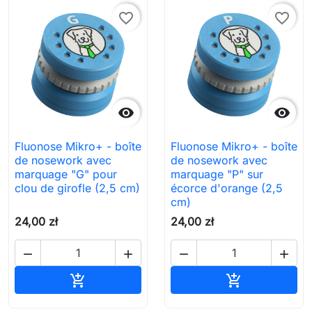
favorite_border
favorite_border


Fluonose Mikro+ - boîte
Fluonose Mikro+ - boîte
de nosework avec
de nosework avec
marquage "G" pour
marquage "P" sur
clou de girofle (2,5 cm)
écorce d'orange (2,5
cm)
24,00 zł
24,00 zł




Ajouter au panier
Ajouter au pa

