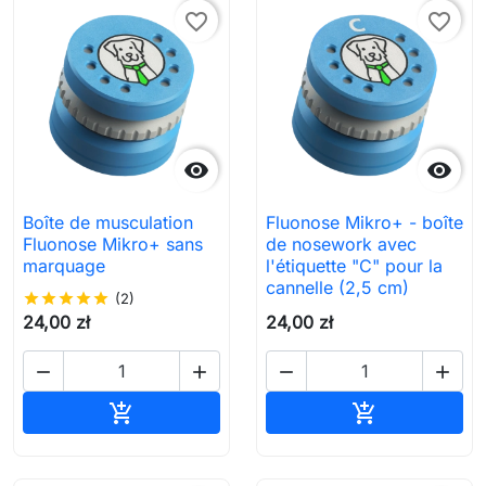
favorite_border
favorite_border


Boîte de musculation
Fluonose Mikro+ - boîte
Fluonose Mikro+ sans
de nosework avec
marquage
l'étiquette "C" pour la
cannelle (2,5 cm)
star
star
star
star
star
(2)
24,00 zł
24,00 zł




Ajouter au panier
Ajouter au pa

