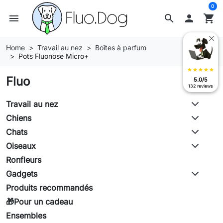
0
menu
search

shopping_cart
Home
Travail au nez
Boîtes à parfum
Pots Fluonose Micro+
star
star
star
star
star
Fluo
5.0/5
132 reviews
Travail au nez
Chiens
Chats
Oiseaux
Ronfleurs
Gadgets
Produits recommandés
🎁Pour un cadeau
Ensembles