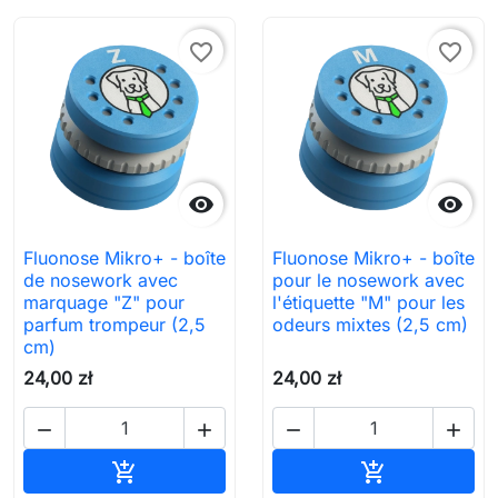
favorite_border
favorite_border


Fluonose Mikro+ - boîte
Fluonose Mikro+ - boîte
de nosework avec
pour le nosework avec
marquage "Z" pour
l'étiquette "M" pour les
parfum trompeur (2,5
odeurs mixtes (2,5 cm)
cm)
24,00 zł
24,00 zł




Ajouter au panier
Ajouter au pa

