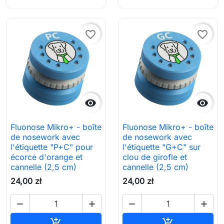
favorite_border
favorite_border


Fluonose Mikro+ - boîte
Fluonose Mikro+ - boîte
de nosework avec
de nosework avec
l'étiquette "P+C" pour
l'étiquette "G+C" sur
écorce d'orange et
clou de girofle et
cannelle (2,5 cm)
cannelle (2,5 cm)
24,00 zł
24,00 zł




Ajouter au panier
Ajouter au pa

