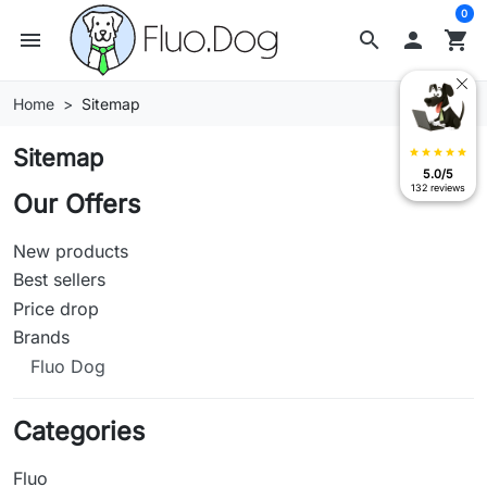
0
menu
search

shopping_cart
Home
Sitemap
Sitemap
star
star
star
star
star
5.0/5
132 reviews
Our Offers
New products
Best sellers
Price drop
Brands
Fluo Dog
Categories
Fluo