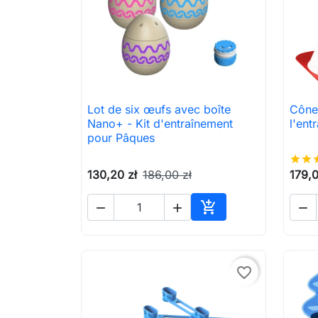
Lot de six œufs avec boîte
Cône 

Aperçu rapide
Nano+ - Kit d'entraînement
l'en
pour Pâques
star
star
st
130,20 zł
186,00 zł
179,0




Ajouter au panier
favorite_border