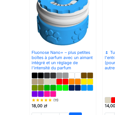
Fluonose Nano+ – plus petites
🌷 Tu

Aperçu rapide
boîtes à parfum avec un aimant
l'ent
intégré et un réglage de
(pour
l'intensité du parfum
autre
star
star
star
star
star
(11)
18,00 zł
14,00