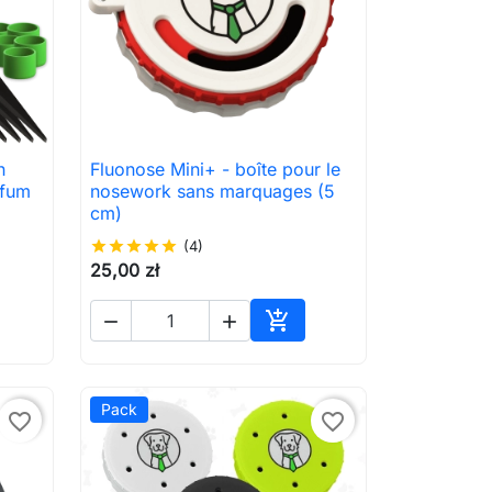
n
Fluonose Mini+ - boîte pour le

Aperçu rapide
rfum
nosework sans marquages (5
cm)
star
star
star
star
star
(4)
25,00 zł



ter au panier
Ajouter au panier
Pack
favorite_border
favorite_border