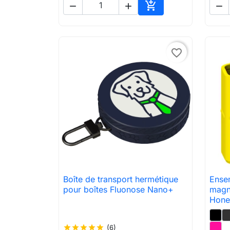




Ajouter au panier
favorite_border
Boîte de transport hermétique
Ensem

Aperçu rapide
pour boîtes Fluonose Nano+
magn
Hone
star
star
star
star
star
(6)