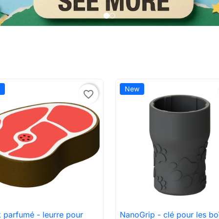
New
favorite_border
 parfumé - leurre pour
NanoGrip - clé pour les bo