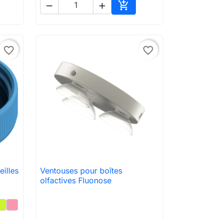



ter au panier
Ajouter au panier
favorite_border
favorite_border
eilles
Ventouses pour boîtes

Aperçu rapide
olfactives Fluonose