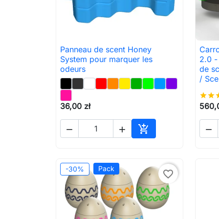
Panneau de scent Honey
Carro

Aperçu rapide
System pour marquer les
2.0 -
odeurs
de s
/ Sce
star
star
st
36,00 zł
560,




Ajouter au panier
Pack
-30%
favorite_border