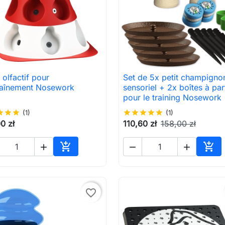
olfactif pour
Set de 5x petit champigno

Aperçu rapide

Aperçu rapide
traînement Nosework
sensoriel + 2x boîtes à pa
pour le training Nosework
ar
star
star
(1)
star
star
star
star
star
(1)
0 zł
110,60 zł
158,00 zł





Ajouter au panier
Ajou
favorite_border