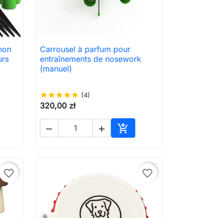
non
Carrousel à parfum pour

Aperçu rapide
urs
entraînements de nosework
(manuel)
star
star
star
star
star
(4)
320,00 zł



ter au panier
Ajouter au panier
favorite_border
favorite_border