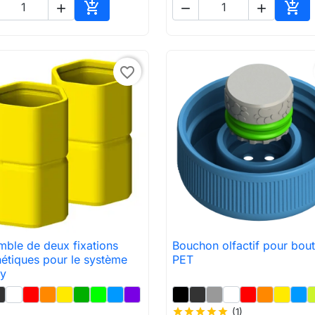





Ajouter au panier
Ajou
favorite_border
ble de deux fixations
Bouchon olfactif pour bout

Aperçu rapide

Aperçu rapide
étiques pour le système
PET
y
star
star
star
star
star
(1)