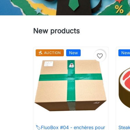
New products
New
New
AUCTION
gavel
favorite_border
🏷️FluoBox #04 - enchères pour
Steak