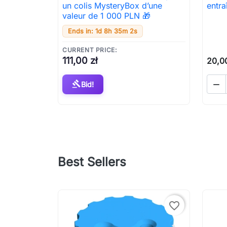

Aperçu rapide
un colis MysteryBox d’une
entra
valeur de 1 000 PLN 🎁
Ends in: 1d 8h 35m 0s
CURRENT PRICE:
111,00 zł
20,00
gavel

Bid!
Best Sellers
favorite_border