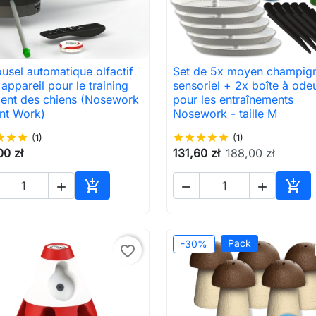
usel automatique olfactif
Set de 5x moyen champig

Aperçu rapide

Aperçu rapide
 appareil pour le training
sensoriel + 2x boîte à ode
cent des chiens (Nosework
pour les entraînements
nt Work)
Nosework - taille M
ar
star
star
(1)
star
star
star
star
star
(1)
00 zł
131,60 zł
188,00 zł





Ajouter au panier
Ajou
Pack
-30%
favorite_border