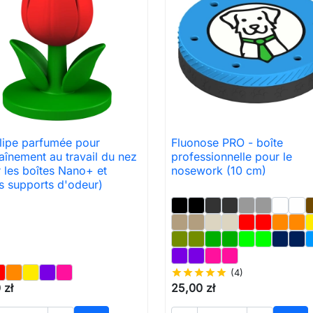
lipe parfumée pour
Fluonose PRO - boîte

Aperçu rapide

Aperçu rapide
raînement au travail du nez
professionnelle pour le
 les boîtes Nano+ et
nosework (10 cm)
s supports d'odeur)
star
star
star
star
star
(4)
 zł
25,00 zł