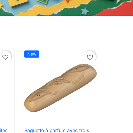
New
favorite_border
favorite_border
îtes
Baguette à parfum avec trois