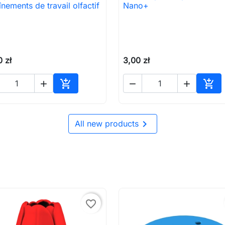

Aperçu rapide

Aperçu rapide
înements de travail olfactif
Nano+
 zł
3,00 zł





Ajouter au panier
Ajou

All new products
favorite_border