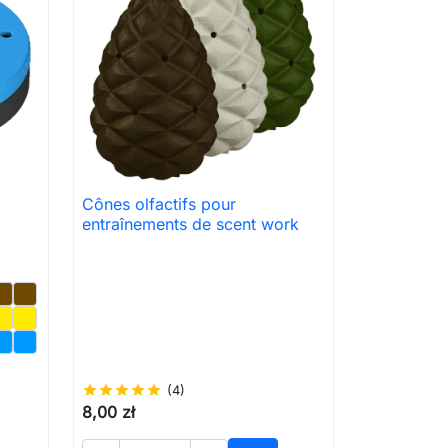
Cônes olfactifs pour

Aperçu rapide
entraînements de scent work
star
star
star
star
star
(4)
8,00 zł