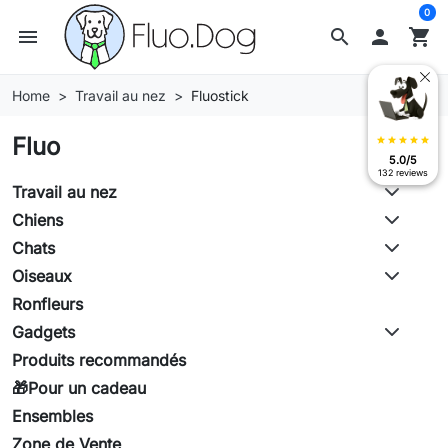
0
menu
search

shopping_cart
Home
Travail au nez
Fluostick
Fluo
star
star
star
star
star
5.0/5
132 reviews
Travail au nez
Chiens
Chats
Oiseaux
Ronfleurs
Gadgets
Produits recommandés
🎁Pour un cadeau
Ensembles
Zone de Vente