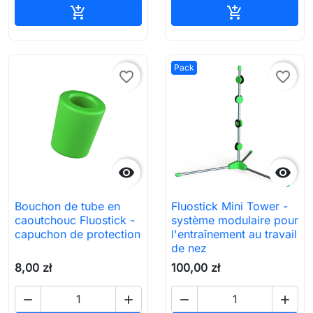
Ajouter au panier
Ajouter au pa


Pack
favorite_border
favorite_border


Bouchon de tube en
Fluostick Mini Tower -
caoutchouc Fluostick -
système modulaire pour
capuchon de protection
l'entraînement au travail
de nez
8,00 zł
100,00 zł



