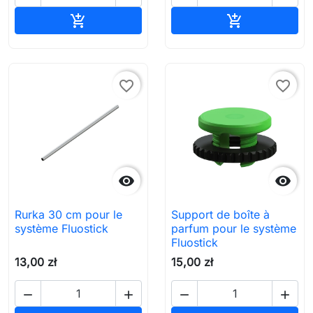
Ajouter au panier
Ajouter au pa


favorite_border
favorite_border


Rurka 30 cm pour le
Support de boîte à
système Fluostick
parfum pour le système
Fluostick
13,00 zł
15,00 zł



