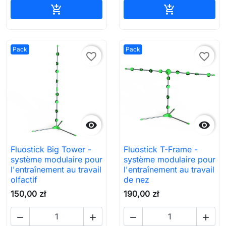
Ajouter au panier
Ajouter au pa


Pack
Pack
favorite_border
favorite_border


Fluostick Big Tower -
Fluostick T-Frame -
système modulaire pour
système modulaire pour
l'entraînement au travail
l'entraînement au travail
olfactif
de nez
150,00 zł
190,00 zł



