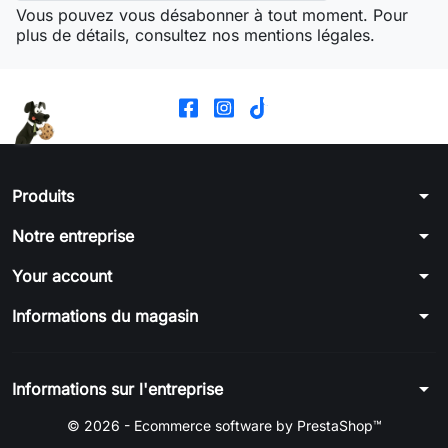
Vous pouvez vous désabonner à tout moment. Pour
plus de détails, consultez nos mentions légales.
arrow_drop_down
Produits
arrow_drop_down
Notre entreprise
arrow_drop_down
Your account
arrow_drop_down
Informations du magasin
arrow_drop_down
Informations sur l'entreprise
© 2026 - Ecommerce software by PrestaShop™