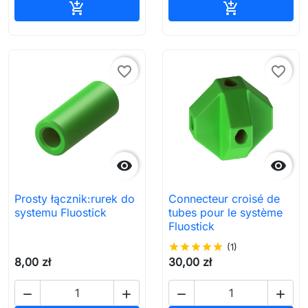
Ajouter au panier
Ajouter au pa


favorite_border
favorite_border


Prosty łącznik:rurek do
Connecteur croisé de
systemu Fluostick
tubes pour le système
Fluostick
star
star
star
star
star
(1)
8,00 zł
30,00 zł



