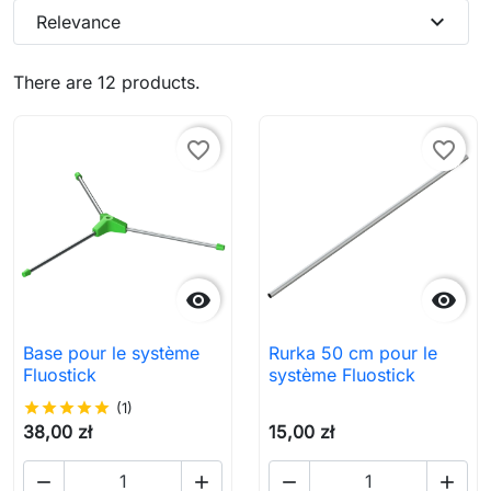
expand_more
Relevance
There are 12 products.
favorite_border
favorite_border


Base pour le système
Rurka 50 cm pour le
Fluostick
système Fluostick
star
star
star
star
star
(1)
38,00 zł
15,00 zł



