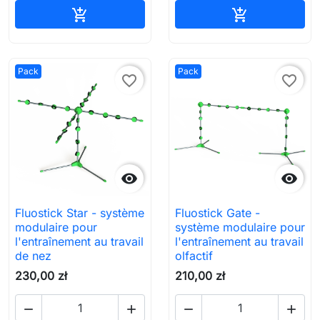
Ajouter au panier
Ajouter au pa


Pack
Pack
favorite_border
favorite_border


Fluostick Star - système
Fluostick Gate -
modulaire pour
système modulaire pour
l'entraînement au travail
l'entraînement au travail
de nez
olfactif
230,00 zł
210,00 zł



