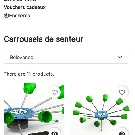
Vouchers cadeaux
📦Enchères
Carrousels de senteur
expand_more
Relevance
There are 11 products.
favorite_border
favorite_border

