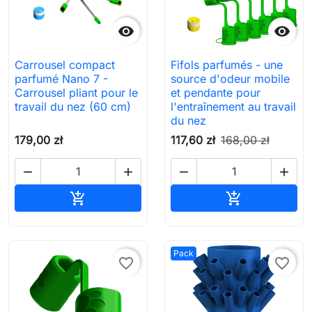


Carrousel compact
Fifols parfumés - une
parfumé Nano 7 -
source d'odeur mobile
Carrousel pliant pour le
et pendante pour
travail du nez (60 cm)
l'entraînement au travail
du nez
179,00 zł
117,60 zł
168,00 zł




Ajouter au panier
Ajouter au pa


Pack
favorite_border
favorite_border