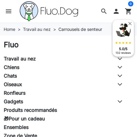
0
menu
search

shopping_cart
Home
Travail au nez
Carrousels de senteur
Fluo
star
star
star
star
star
5.0/5
132 reviews
Travail au nez
Chiens
Chats
Oiseaux
Ronfleurs
Gadgets
Produits recommandés
🎁Pour un cadeau
Ensembles
Zone de Vente