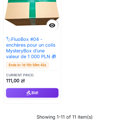

🏷️FluoBox #04 -
enchères pour un colis
MysteryBox d’une
valeur de 1 000 PLN 🎁
Ends in: 1d 15h 59m 42s
CURRENT PRICE:
111,00 zł
gavel
Bid!
Showing 1-11 of 11 item(s)