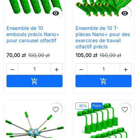


Ensemble de 10
Ensemble de 10 T-
embouts précis Nano+
pièces Nano+ pour des
pour carousel olfactif
exercices de travail
olfactif précis
70,00 zł
100,00 zł
105,00 zł
150,00 zł




Ajouter au panier
Ajouter au pa


Pack
-30%
favorite_border
favorite_border