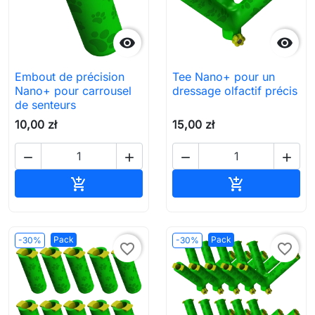


Embout de précision
Tee Nano+ pour un
Nano+ pour carrousel
dressage olfactif précis
de senteurs
10,00 zł
15,00 zł




Ajouter au panier
Ajouter au pa


Pack
Pack
-30%
-30%
favorite_border
favorite_border