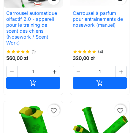
Carrousel automatique
Carrousel à parfum
olfactif 2.0 - appareil
pour entraînements de
pour le training de
nosework (manuel)
scent des chiens
(Nosework / Scent
Work)
star
star
star
star
star
(1)
star
star
star
star
star
(4)
560,00 zł
320,00 zł




Ajouter au panier
Ajouter au pa


favorite_border
favorite_border