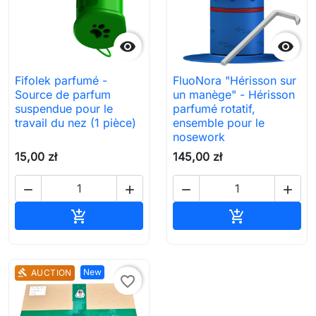


Fifolek parfumé -
FluoNora "Hérisson sur
Source de parfum
un manège" - Hérisson
suspendue pour le
parfumé rotatif,
travail du nez (1 pièce)
ensemble pour le
nosework
15,00 zł
145,00 zł




Ajouter au panier
Ajouter au pa


New
AUCTION
gavel
favorite_border