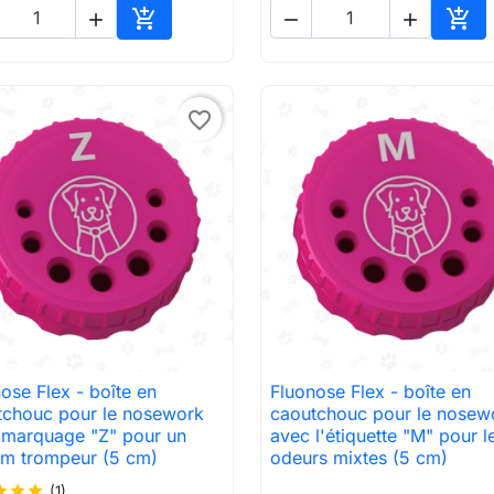





Ajouter au panier
Ajou
favorite_border
ose Flex - boîte en
Fluonose Flex - boîte en

Aperçu rapide

Aperçu rapide
tchouc pour le nosework
caoutchouc pour le nosew
 marquage "Z" pour un
avec l'étiquette "M" pour l
um trompeur (5 cm)
odeurs mixtes (5 cm)
ar
star
star
(1)