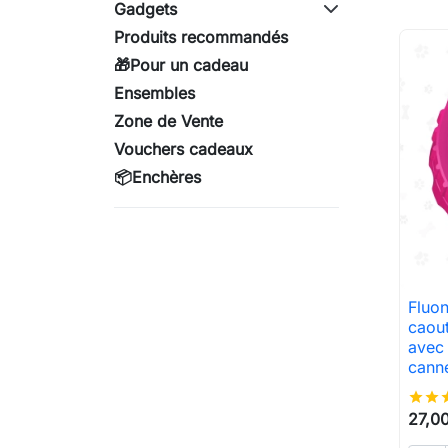
Gadgets
Produits recommandés
🎁Pour un cadeau
Ensembles
Zone de Vente
Vouchers cadeaux
📦Enchères
Fluon
caou
avec
canne
star
star
st
27,00