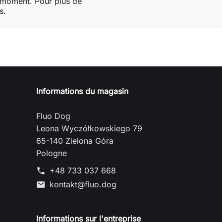
 moment. Pour plus de
s.
Informations du magasin
Fluo Dog
Leona Wyczółkowskiego 79
65-140 Zielona Góra
Pologne
+48 733 037 668
phone
kontakt@fluo.dog
mail
Informations sur l'entreprise