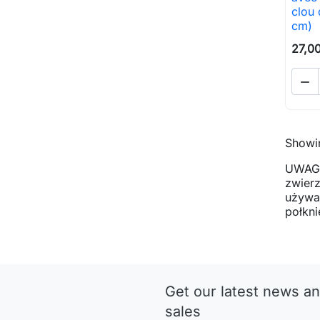
clou 
cm)
27,00

Showin
UWAGA
zwier
używan
połkni
Get our latest news an
sales