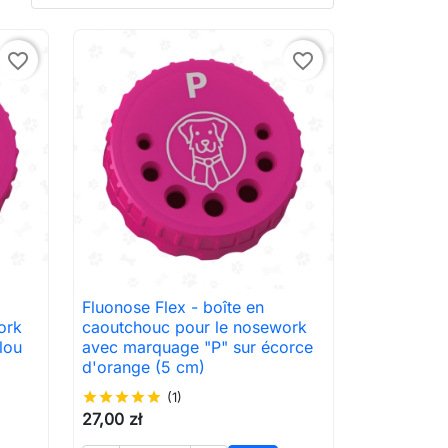
favorite_border
favorite_border
Fluonose Flex - boîte en

Aperçu rapide
ork
caoutchouc pour le nosework
lou
avec marquage "P" sur écorce
d'orange (5 cm)
star
star
star
star
star
(1)
27,00 zł