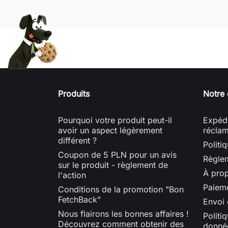
Produits
Notre 
Pourquoi votre produit peut-il
Expédi
avoir un aspect légèrement
réclam
différent ?
Politi
Coupon de 5 PLN pour un avis
Règle
sur le produit - règlement de
À pro
l'action
Paieme
Conditions de la promotion "Bon
FetchBack"
Envoi
Nous flairons les bonnes affaires !
Politi
Découvrez comment obtenir des
donnée