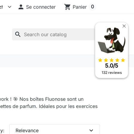

shopping_cart
0
Se connecter
Panier
search
star
star
star
star
star
5.0/5
132 reviews
ork ! 🎯 Nos boîtes Fluonose sont un
ettes de parfum. Idéales pour les exercices
expand_more
y:
Relevance