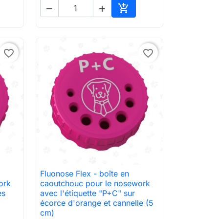



ter au panier
Ajouter au panier
favorite_border
favorite_border
Fluonose Flex - boîte en

Aperçu rapide
ork
caoutchouc pour le nosework
es
avec l'étiquette "P+C" sur
écorce d'orange et cannelle (5
cm)