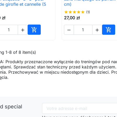
de girofle et cannelle (5
cm)
star
star
star
star
star
(1)
 zł
27,00 zł





Ajouter au panier
Ajou
g 1-8 of 8 item(s)
: Produkty przeznaczone wyłącznie do treningów pod na
zętami. Sprawdzać stan techniczny przed każdym użyciem
ia. Przechowywać w miejscu niedostępnym dla dzieci. Pro
ęcia.
d special