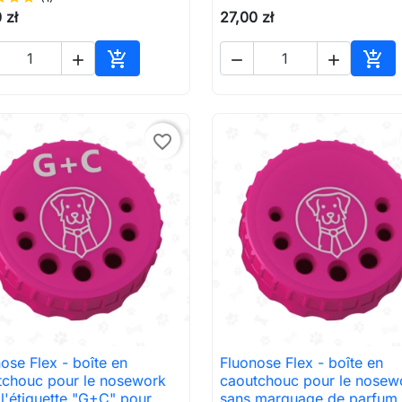
 zł
27,00 zł





Ajouter au panier
Ajou
favorite_border
ose Flex - boîte en
Fluonose Flex - boîte en

Aperçu rapide

Aperçu rapide
tchouc pour le nosework
caoutchouc pour le nosew
l'étiquette "G+C" pour
sans marquage de parfum 