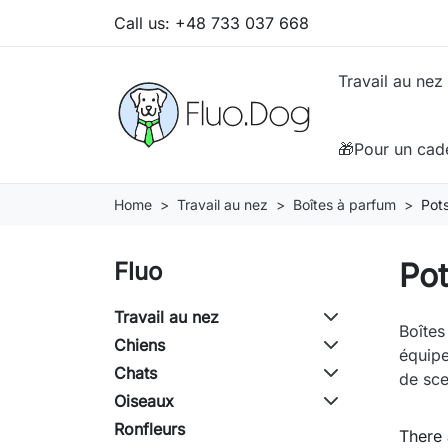
Call us:
+48 733 037 668
Travail au nez
🎁Pour un cad
Home
Travail au nez
Boîtes à parfum
Pot
Pot
Fluo
Travail au nez
Boîtes
Chiens
équipe
Chats
de sce
Oiseaux
Ronfleurs
There 