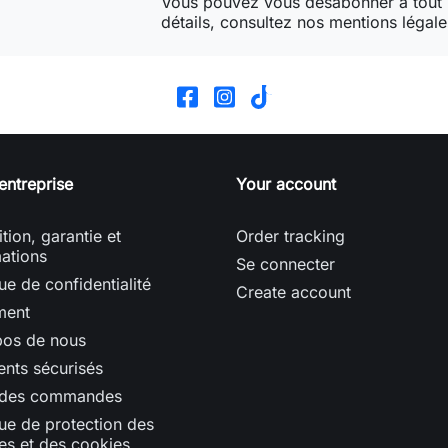
Vous pouvez vous désabonner à tout
détails, consultez nos mentions légale
entreprise
Your account
tion, garantie et
Order tracking
ations
Se connecter
que de confidentialité
Create account
ment
pos de nous
nts sécurisés
 des commandes
que de protection des
s et des cookies