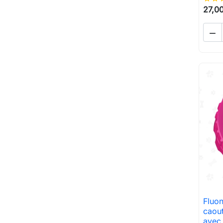
27,00

Fluon
caou
avec 