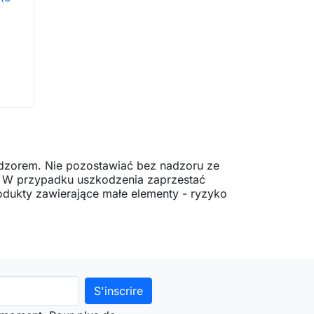
ter au panier
dzorem. Nie pozostawiać bez nadzoru ze
. W przypadku uszkodzenia zaprzestać
dukty zawierające małe elementy - ryzyko