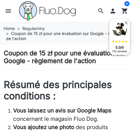
0
menu
search

shopping_cart
Home
Regulaminy
Coupon de 15 zł pour une évaluation sur Google - règlement
de l'action
star
star
star
star
star
5.0/5
Coupon de 15 zł pour une évaluation sur
132 reviews
Google - règlement de l'action
Résumé des principales
conditions :
Vous laissez un avis sur Google Maps
concernant le magasin Fluo Dog.
Vous ajoutez une photo
des produits