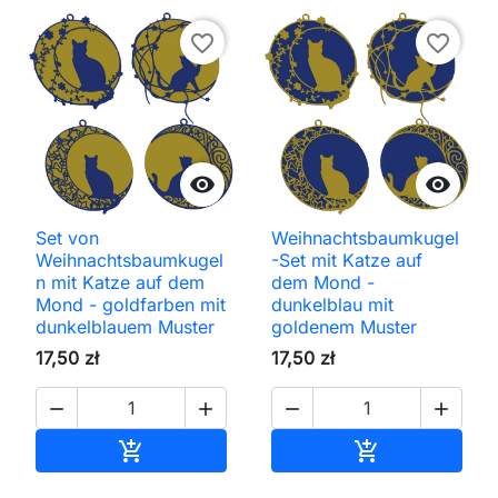
favorite_border
favorite_border


Set von
Weihnachtsbaumkugel
Weihnachtsbaumkugel
-Set mit Katze auf
n mit Katze auf dem
dem Mond -
Mond - goldfarben mit
dunkelblau mit
dunkelblauem Muster
goldenem Muster
17,50 zł
17,50 zł




In den Warenkorb
In den Waren

