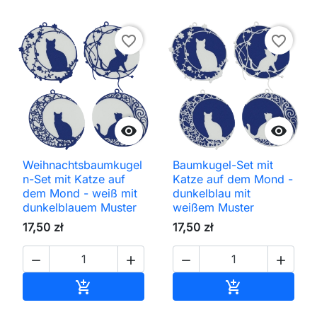
favorite_border
favorite_border


Weihnachtsbaumkugel
Baumkugel-Set mit
n-Set mit Katze auf
Katze auf dem Mond -
dem Mond - weiß mit
dunkelblau mit
dunkelblauem Muster
weißem Muster
17,50 zł
17,50 zł




In den Warenkorb
In den Waren

