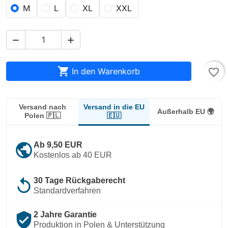
M
L
XL
XXL



In den Warenkorb
favorite_border
Versand in die EU
Versand nach
Außerhalb EU 🌍
🇪🇺
Polen 🇵🇱
public
Ab 9,50 EUR
Kostenlos ab 40 EUR
replay
30 Tage Rückgaberecht
Standardverfahren
verified_user
2 Jahre Garantie
Produktion in Polen & Unterstützung