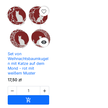
favorite_border

Set von
Weihnachtsbaumkugel
n mit Katze auf dem
Mond - rot mit
weißem Muster
17,50 zł


In den Warenkorb
