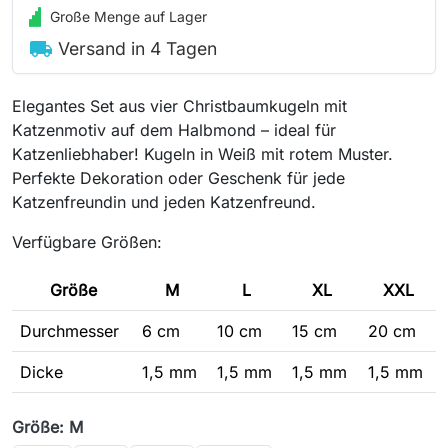
Große Menge auf Lager
local_shipping
Versand in 4 Tagen
Elegantes Set aus vier Christbaumkugeln mit
Katzenmotiv auf dem Halbmond – ideal für
Katzenliebhaber! Kugeln in Weiß mit rotem Muster.
Perfekte Dekoration oder Geschenk für jede
Katzenfreundin und jeden Katzenfreund.
Verfügbare Größen:
Größe
M
L
XL
XXL
Durchmesser
6 cm
10 cm
15 cm
20 cm
Dicke
1,5 mm
1,5 mm
1,5 mm
1,5 mm
Größe: M