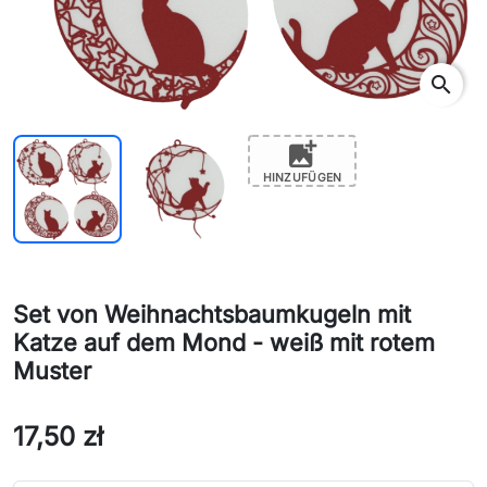
search
add_photo_alternate
HINZUFÜGEN
Set von Weihnachtsbaumkugeln mit
Katze auf dem Mond - weiß mit rotem
Muster
17,50 zł