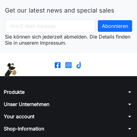
Get our latest news and special sales
Sie können sich jederzeit abmelden. Die Details finden
Sie in unserem Impressum.
arrow_drop_down
Produkte
arrow_drop_down
Unser Unternehmen
arrow_drop_down
Your account
arrow_drop_down
Shop-Information