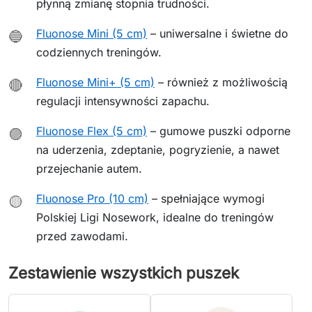
płynną zmianę stopnia trudności.
Fluonose Mini (5 cm)
– uniwersalne i świetne do
🔵
codziennych treningów.
Fluonose Mini+ (5 cm)
– również z możliwością
🔴
regulacji intensywności zapachu.
Fluonose Flex (5 cm)
– gumowe puszki odporne
🟣
na uderzenia, zdeptanie, pogryzienie, a nawet
przejechanie autem.
Fluonose Pro (10 cm)
– spełniające wymogi
🟡
Polskiej Ligi Nosework, idealne do treningów
przed zawodami.
Zestawienie wszystkich puszek