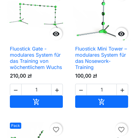


Fluostick Gate -
Fluostick Mini Tower –
modulares System für
modulares System für
das Training von
das Nosework-
wöchentlichem Wuchs
Training
210,00 zł
100,00 zł




In den Warenkorb
In den Waren


Pack
favorite_border
favorite_border