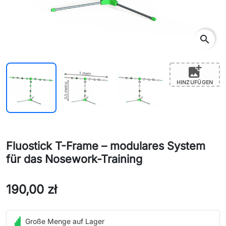
search
add_photo_alternate
HINZUFÜGEN
Fluostick T-Frame – modulares System
für das Nosework-Training
190,00 zł
Große Menge auf Lager