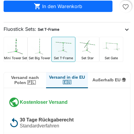

In den Warenkorb
favorite_border
Fluostick Sets:
expand_more
Set T-Frame
Mini Tower Set
Set Big Tower
Set T-Frame
Set Star
Set Gate
Versand in die EU
Versand nach
Außerhalb EU 🌍
🇪🇺
Polen 🇵🇱
public
Kostenloser Versand
replay
30 Tage Rückgaberecht
Standardverfahren