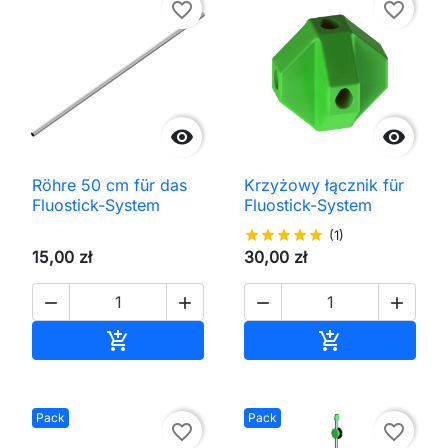
favorite_border
favorite_border


Röhre 50 cm für das
Krzyżowy łącznik für
Fluostick-System
Fluostick-System
star
star
star
star
star
(1)
15,00 zł
30,00 zł




In den Warenkorb
In den Waren


Pack
Pack
favorite_border
favorite_border