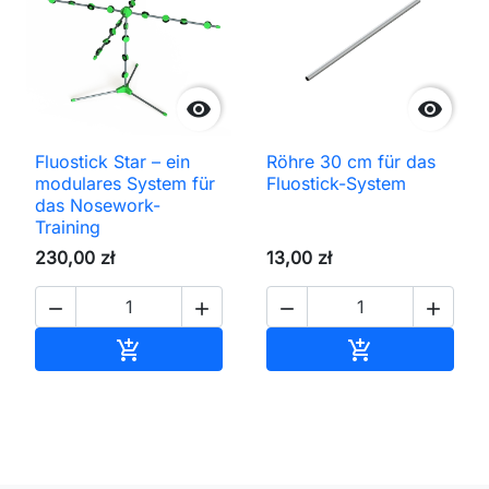


Fluostick Star – ein
Röhre 30 cm für das
modulares System für
Fluostick-System
das Nosework-
Training
230,00 zł
13,00 zł




In den Warenkorb
In den Waren

