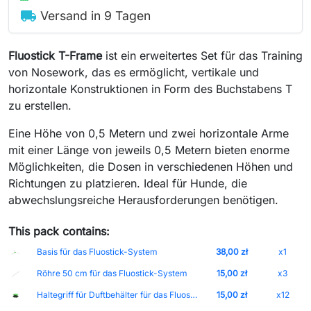
local_shipping
Versand in 9 Tagen
Fluostick T-Frame
ist ein erweitertes Set für das Training
von Nosework, das es ermöglicht, vertikale und
horizontale Konstruktionen in Form des Buchstabens T
zu erstellen.
Eine Höhe von 0,5 Metern und zwei horizontale Arme
mit einer Länge von jeweils 0,5 Metern bieten enorme
Möglichkeiten, die Dosen in verschiedenen Höhen und
Richtungen zu platzieren. Ideal für Hunde, die
abwechslungsreiche Herausforderungen benötigen.
This pack contains:
Basis für das Fluostick-System
38,00 zł
x1
Röhre 50 cm für das Fluostick-System
15,00 zł
x3
Haltegriff für Duftbehälter für das Fluostick-System
15,00 zł
x12