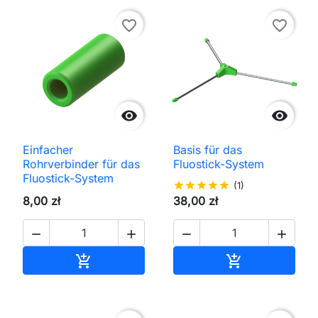
favorite_border
favorite_border


Einfacher
Basis für das
Rohrverbinder für das
Fluostick-System
Fluostick-System
star
star
star
star
star
(1)
8,00 zł
38,00 zł




In den Warenkorb
In den Waren

