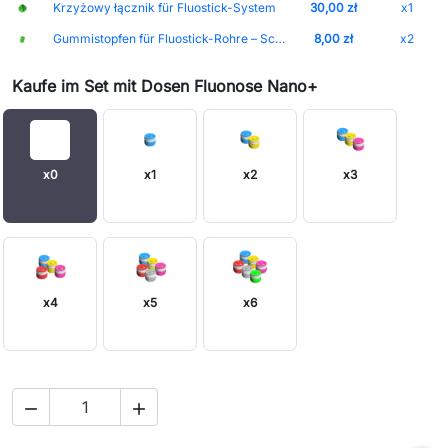
Krzyżowy łącznik für Fluostick-System
30,00 zł
x1
Gummistopfen für Fluostick-Rohre – Schutzabdeckung
8,00 zł
x2
Kaufe im Set mit Dosen Fluonose Nano+
x0
x1
x2
x3
x4
x5
x6

