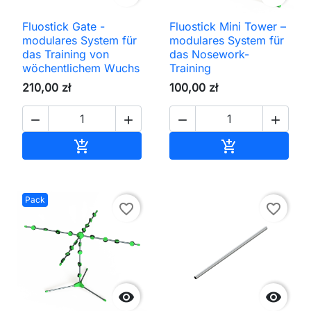
Fluostick Gate -
Fluostick Mini Tower –
modulares System für
modulares System für
das Training von
das Nosework-
wöchentlichem Wuchs
Training
210,00 zł
100,00 zł




In den Warenkorb
In den Waren


Pack
favorite_border
favorite_border

