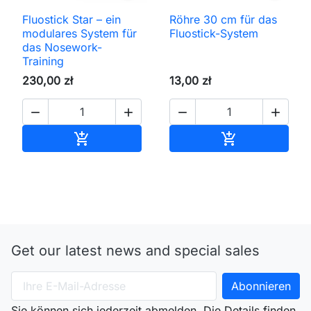
Fluostick Star – ein
Röhre 30 cm für das
modulares System für
Fluostick-System
das Nosework-
Training
230,00 zł
13,00 zł




In den Warenkorb
In den Waren


Get our latest news and special sales
Sie können sich jederzeit abmelden. Die Details finden