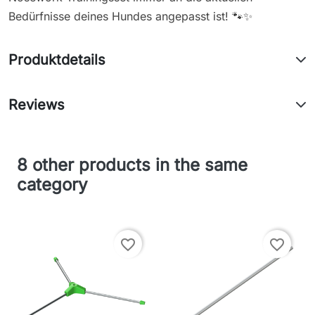
Bedürfnisse deines Hundes angepasst ist! 🐾✨
Produktdetails
Reviews
8 other products in the same
category
favorite_border
favorite_border