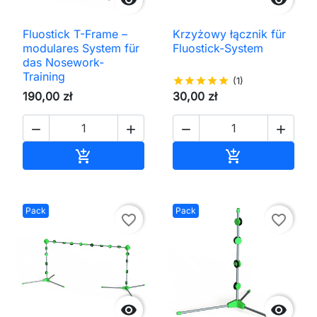


Fluostick T-Frame –
Krzyżowy łącznik für
modulares System für
Fluostick-System
das Nosework-
Training
star
star
star
star
star
(1)
190,00 zł
30,00 zł




In den Warenkorb
In den Waren


Pack
Pack
favorite_border
favorite_border

