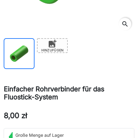
search
add_photo_alternate
HINZUFÜGEN
Einfacher Rohrverbinder für das
Fluostick-System
8,00 zł
Große Menge auf Lager