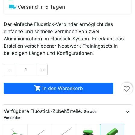
local_shipping
Versand in 5 Tagen
Der einfache Fluostick-Verbinder ermöglicht das
einfache und schnelle Verbinden von zwei
Aluminiumrohren im Fluostick-System. Er erlaubt das
Erstellen verschiedener Nosework-Trainingssets in
beliebigen Längen und Konfigurationen.



In den Warenkorb
favorite_border
Verfügbare Fluostick-Zubehörteile:
expand_more
Gerader
Verbinder