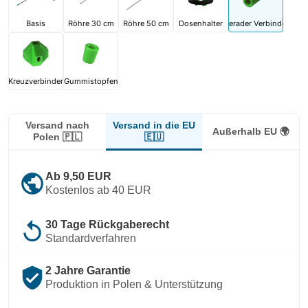
Basis
Röhre 30 cm
Röhre 50 cm
Dosenhalter
Gerader Verbinder
Kreuzverbinder
Gummistopfen
Versand in die EU
Versand nach
Außerhalb EU 🌍
🇪🇺
Polen 🇵🇱
public
Ab 9,50 EUR
Kostenlos ab 40 EUR
replay
30 Tage Rückgaberecht
Standardverfahren
verified_user
2 Jahre Garantie
Produktion in Polen & Unterstützung