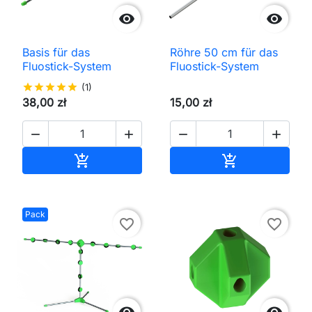


Basis für das
Röhre 50 cm für das
Fluostick-System
Fluostick-System
star
star
star
star
star
(1)
38,00 zł
15,00 zł




In den Warenkorb
In den Waren


Pack
favorite_border
favorite_border