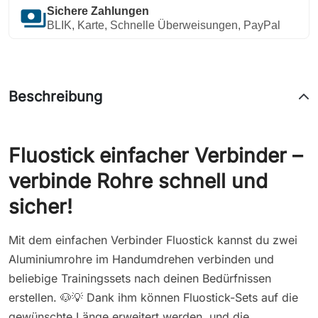
payments
Sichere Zahlungen
BLIK, Karte, Schnelle Überweisungen, PayPal
Beschreibung
Fluostick einfacher Verbinder –
verbinde Rohre schnell und
sicher!
Mit dem einfachen Verbinder Fluostick kannst du zwei
Aluminiumrohre im Handumdrehen verbinden und
beliebige Trainingssets nach deinen Bedürfnissen
erstellen. 🐶💡 Dank ihm können Fluostick-Sets auf die
gewünschte Länge erweitert werden, und die