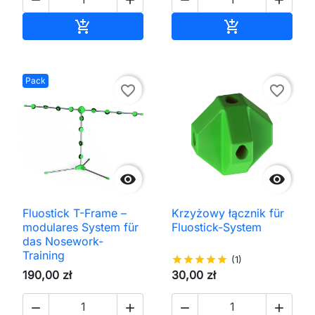




In den Warenkorb
In den Waren


Pack
favorite_border
favorite_border


Fluostick T-Frame –
Krzyżowy łącznik für
modulares System für
Fluostick-System
das Nosework-
Training
star
star
star
star
star
(1)
190,00 zł
30,00 zł



