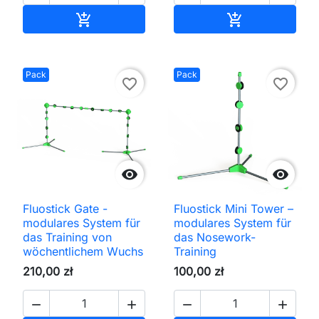
In den Warenkorb
In den Waren


Pack
Pack
favorite_border
favorite_border


Fluostick Gate -
Fluostick Mini Tower –
modulares System für
modulares System für
das Training von
das Nosework-
wöchentlichem Wuchs
Training
210,00 zł
100,00 zł



