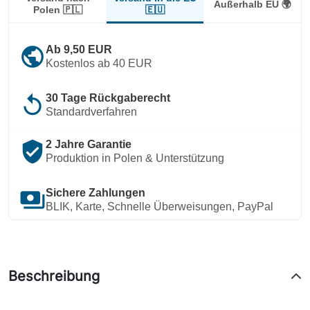
Außerhalb EU 🌍
🇪🇺
Polen 🇵🇱
public
Ab 9,50 EUR
Kostenlos ab 40 EUR
replay
30 Tage Rückgaberecht
Standardverfahren
verified_user
2 Jahre Garantie
Produktion in Polen & Unterstützung
payments
Sichere Zahlungen
BLIK, Karte, Schnelle Überweisungen, PayPal
Beschreibung