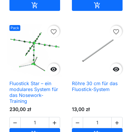
In den Warenkorb
In den Waren


Pack
favorite_border
favorite_border


Fluostick Star – ein
Röhre 30 cm für das
modulares System für
Fluostick-System
das Nosework-
Training
230,00 zł
13,00 zł



