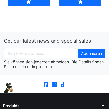
In den Warenkorb
In den Waren


Get our latest news and special sales
Sie können sich jederzeit abmelden. Die Details finden
Sie in unserem Impressum.
arrow_drop_down
Produkte