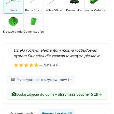
Basis
Röhre 30 cm
Röhre 50 cm
Dosenhalter
Gerader Verbinder
Kreuzverbinder
Gummistopfen
Dzięki różnym elementom można rozbudować
system Fluostick dla zaawansowanych piesków.
star
star
star
star
star
— Natalia P.
chat
Przeczytaj opinie użytkowników (1)
photo_camera
arrow_forward
Dodaj zdjęcie do opinii –
otrzymasz voucher 5 zł!
Versand in die EU
Versand nach