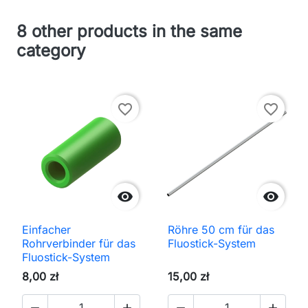
8 other products in the same
category
favorite_border
favorite_border


Einfacher
Röhre 50 cm für das
Rohrverbinder für das
Fluostick-System
Fluostick-System
8,00 zł
15,00 zł