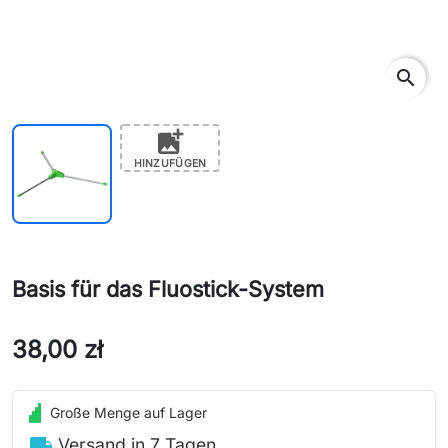
search
add_photo_alternate
HINZUFÜGEN
Basis für das Fluostick-System
38,00 zł
Große Menge auf Lager
local_shipping
Versand in 7 Tagen