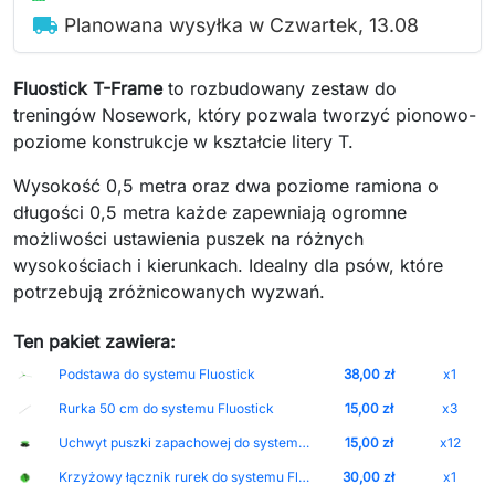
local_shipping
Planowana wysyłka w Czwartek, 13.08
Fluostick T-Frame
to rozbudowany zestaw do
treningów Nosework, który pozwala tworzyć pionowo-
poziome konstrukcje w kształcie litery T.
Wysokość 0,5 metra oraz dwa poziome ramiona o
długości 0,5 metra każde zapewniają ogromne
możliwości ustawienia puszek na różnych
wysokościach i kierunkach. Idealny dla psów, które
potrzebują zróżnicowanych wyzwań.
Ten pakiet zawiera:
Podstawa do systemu Fluostick
38,00 zł
x1
Rurka 50 cm do systemu Fluostick
15,00 zł
x3
Uchwyt puszki zapachowej do systemu Fluostick
15,00 zł
x12
Krzyżowy łącznik rurek do systemu Fluostick
30,00 zł
x1