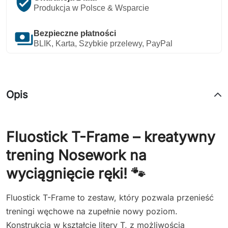
verified_user
Produkcja w Polsce & Wsparcie
payments
Bezpieczne płatności
BLIK, Karta, Szybkie przelewy, PayPal
Opis
Fluostick T-Frame – kreatywny
trening Nosework na
wyciągnięcie ręki! 🐾
Fluostick T-Frame to zestaw, który pozwala przenieść
treningi węchowe na zupełnie nowy poziom.
Konstrukcja w kształcie litery T, z możliwością