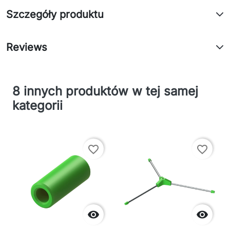
Szczegóły produktu
Reviews
8 innych produktów w tej samej
kategorii
favorite_border
favorite_border

