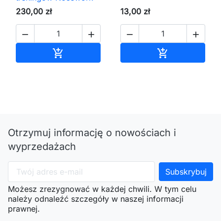
230,00 zł
13,00 zł




Dodaj do koszyka
Dodaj do kos


Otrzymuj informację o nowościach i
wyprzedażach
Możesz zrezygnować w każdej chwili. W tym celu
należy odnaleźć szczegóły w naszej informacji
prawnej.