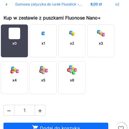
Gumowa zatyczka do rurek Fluostick – nakładka ochronna
8,00 zł
x2
Kup w zestawie z puszkami Fluonose Nano+
x0
x1
x2
x3
x4
x5
x6



Dodaj do koszyka
favorite_border