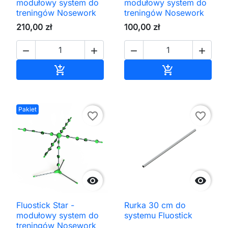
modułowy system do
modułowy system do
treningów Nosework
treningów Nosework
210,00 zł
100,00 zł




Dodaj do koszyka
Dodaj do kos


Pakiet
favorite_border
favorite_border


Fluostick Star -
Rurka 30 cm do
modułowy system do
systemu Fluostick
treningów Nosework