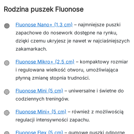
Rodzina puszek Fluonose
Fluonose Nano+ (1,3 cm)
– najmniejsze puszki
🟠
zapachowe do nosework dostępne na rynku,
dzięki czemu ukryjesz je nawet w najciaśniejszych
zakamarkach.
Fluonose Mikro+ (2,5 cm)
– kompaktowy rozmiar
🟢
i regulowana wielkość otworu, umożliwiająca
płynną zmianę stopnia trudności.
Fluonose Mini (5 cm)
– uniwersalne i świetne do
🔵
codziennych treningów.
Fluonose Mini+ (5 cm)
– również z możliwością
🔴
regulacji intensywności zapachu.
Fluonose Flex (5 cm)
– gumowe puszki odporne
🟣