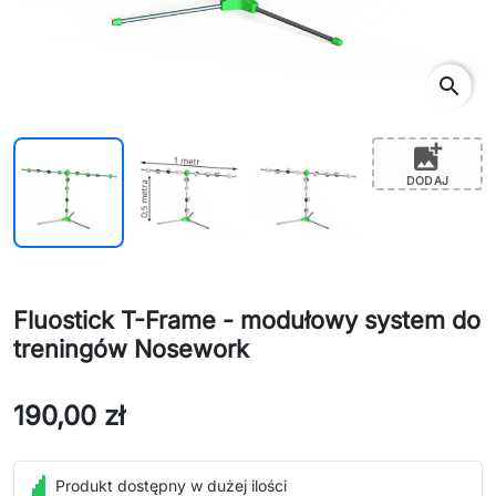
search
add_photo_alternate
DODAJ
Fluostick T-Frame - modułowy system do
treningów Nosework
190,00 zł
Produkt dostępny w dużej ilości