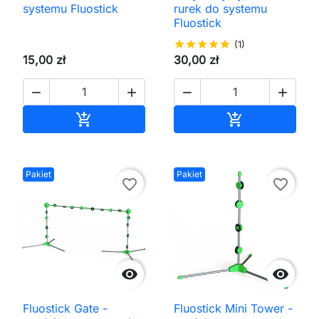
systemu Fluostick
rurek do systemu
Fluostick
star
star
star
star
star
(1)
15,00 zł
30,00 zł




Dodaj do koszyka
Dodaj do kos


Pakiet
Pakiet
favorite_border
favorite_border


Fluostick Gate -
Fluostick Mini Tower -