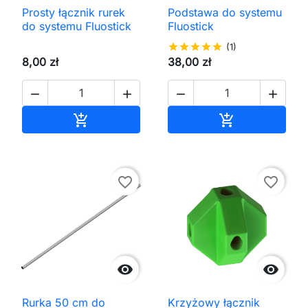
Prosty łącznik rurek
Podstawa do systemu
do systemu Fluostick
Fluostick
star
star
star
star
star
(1)
8,00 zł
38,00 zł




Dodaj do koszyka
Dodaj do kos


favorite_border
favorite_border


Rurka 50 cm do
Krzyżowy łącznik