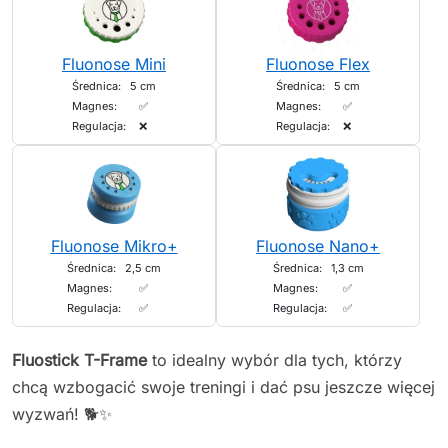
Fluonose Mini
Fluonose Flex
Średnica:
5 cm
Średnica:
5 cm
Magnes:
✅
Magnes:
✅
Regulacja:
❌
Regulacja:
❌
Fluonose Mikro+
Fluonose Nano+
Średnica:
2,5 cm
Średnica:
1,3 cm
Magnes:
✅
Magnes:
✅
Regulacja:
✅
Regulacja:
✅
Fluostick T-Frame
to idealny wybór dla tych, którzy
chcą wzbogacić swoje treningi i dać psu jeszcze więcej
wyzwań! 🐕✨