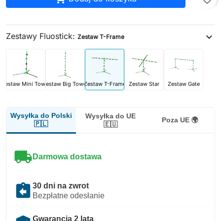
Zestawy Fluostick:
expand_more
Zestaw T-Frame
Zestaw Mini Tower
Zestaw Big Tower
Zestaw T-Frame
Zestaw Star
Zestaw Gate
Wysyłka do Polski
Wysyłka do UE
Poza UE 🌍
🇵🇱
🇪🇺
local_shipping
Darmowa dostawa
assignment_return
30 dni na zwrot
Bezpłatne odesłanie
Gwarancja 2 lata