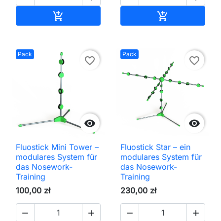
In den Warenkorb
In den Waren


Pack
Pack
favorite_border
favorite_border


Fluostick Mini Tower –
Fluostick Star – ein
modulares System für
modulares System für
das Nosework-
das Nosework-
Training
Training
100,00 zł
230,00 zł



