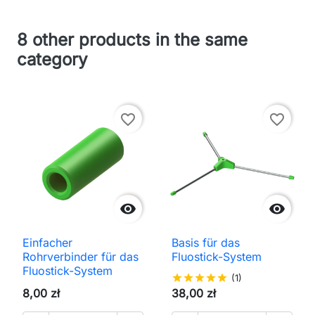
8 other products in the same
category
favorite_border
favorite_border


Einfacher
Basis für das
Rohrverbinder für das
Fluostick-System
Fluostick-System
star
star
star
star
star
(1)
8,00 zł
38,00 zł