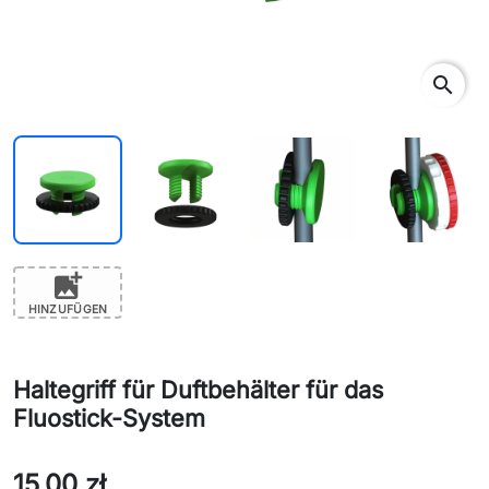
search
add_photo_alternate
HINZUFÜGEN
Haltegriff für Duftbehälter für das
Fluostick-System
15,00 zł