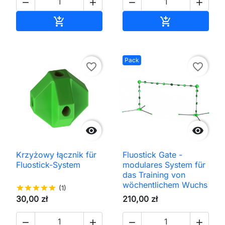




In den Warenkorb
In den Waren


Pack
favorite_border
favorite_border


Krzyżowy łącznik für
Fluostick Gate -
Fluostick-System
modulares System für
das Training von
wöchentlichem Wuchs
star
star
star
star
star
(1)
30,00 zł
210,00 zł



