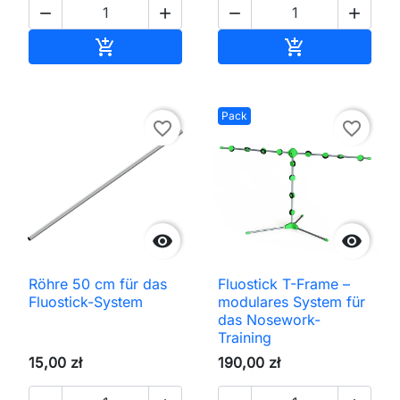




In den Warenkorb
In den Waren


Pack
favorite_border
favorite_border


Röhre 50 cm für das
Fluostick T-Frame –
Fluostick-System
modulares System für
das Nosework-
Training
15,00 zł
190,00 zł