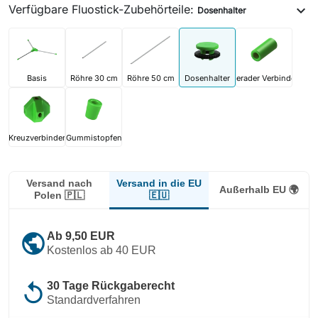
Verfügbare Fluostick-Zubehörteile:
expand_more
Dosenhalter
Basis
Röhre 30 cm
Röhre 50 cm
Dosenhalter
Gerader Verbinder
Kreuzverbinder
Gummistopfen
Versand in die EU
Versand nach
Außerhalb EU 🌍
🇪🇺
Polen 🇵🇱
public
Ab 9,50 EUR
Kostenlos ab 40 EUR
replay
30 Tage Rückgaberecht
Standardverfahren