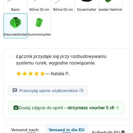
Basis
Röhre 30 cm
Röhre 50 cm
Dosenhalter
Gerader Verbinder
Kreuzverbinder
Gummistopfen
Łącznik przydaje się przy rozbudowywaniu
systemu rurek, wygodne rozwiązanie.
star
star
star
star
star
— Natalia P.
chat
Przeczytaj opinie użytkowników (1)
photo_camera
arrow_forward
Dodaj zdjęcie do opinii –
otrzymasz voucher 5 zł!
Versand in die EU
Versand nach
Außerhalb EU 🌍