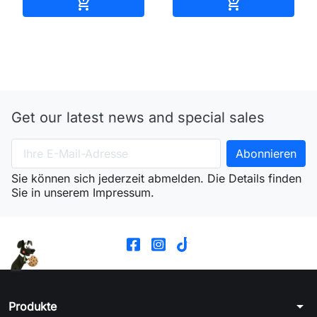
In den Warenkorb
In den Waren


Get our latest news and special sales
Sie können sich jederzeit abmelden. Die Details finden
Sie in unserem Impressum.
arrow_drop_down
Produkte