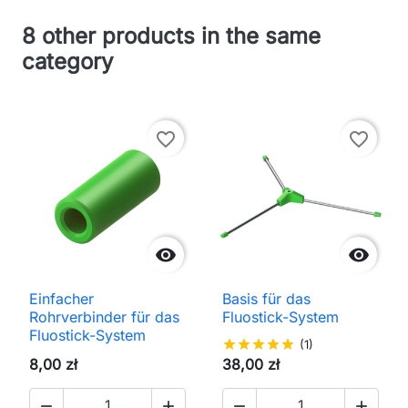
8 other products in the same
category
favorite_border
favorite_border


Einfacher
Basis für das
Rohrverbinder für das
Fluostick-System
Fluostick-System
star
star
star
star
star
(1)
8,00 zł
38,00 zł



