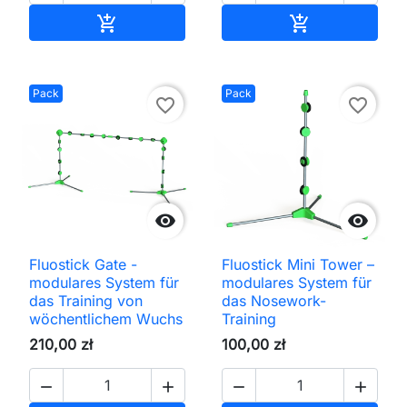
In den Warenkorb
In den Waren


Pack
Pack
favorite_border
favorite_border


Fluostick Gate -
Fluostick Mini Tower –
modulares System für
modulares System für
das Training von
das Nosework-
wöchentlichem Wuchs
Training
210,00 zł
100,00 zł



