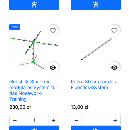
In den Warenkorb
In den Waren


Pack
favorite_border
favorite_border


Fluostick Star – ein
Röhre 30 cm für das
modulares System für
Fluostick-System
das Nosework-
Training
230,00 zł
13,00 zł



