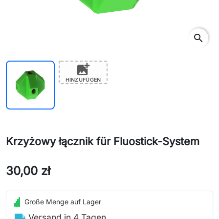
search
add_photo_alternate
HINZUFÜGEN
Krzyżowy łącznik für Fluostick-System
30,00 zł
Große Menge auf Lager
local_shipping
Versand in 4 Tagen