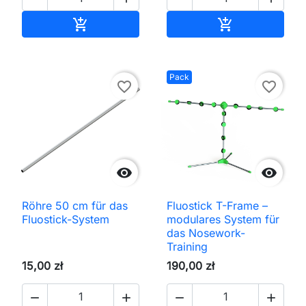
In den Warenkorb
In den Waren


Pack
favorite_border
favorite_border


Röhre 50 cm für das
Fluostick T-Frame –
Fluostick-System
modulares System für
das Nosework-
Training
15,00 zł
190,00 zł



