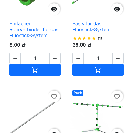


Einfacher
Basis für das
Rohrverbinder für das
Fluostick-System
Fluostick-System
star
star
star
star
star
(1)
8,00 zł
38,00 zł




In den Warenkorb
In den Waren


Pack
favorite_border
favorite_border