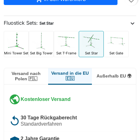
Fluostick Sets:
expand_more
Set Star
Mini Tower Set
Set Big Tower
Set T-Frame
Set Star
Set Gate
Versand in die EU
Versand nach
Außerhalb EU 🌍
🇪🇺
Polen 🇵🇱
public
Kostenloser Versand
replay
30 Tage Rückgaberecht
Standardverfahren
2 Jahre Garantie