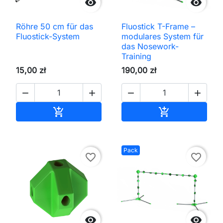


Röhre 50 cm für das
Fluostick T-Frame –
Fluostick-System
modulares System für
das Nosework-
Training
15,00 zł
190,00 zł




In den Warenkorb
In den Waren


Pack
favorite_border
favorite_border

