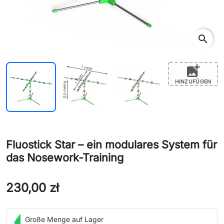
search
add_photo_alternate
HINZUFÜGEN
Fluostick Star – ein modulares System für
das Nosework-Training
230,00 zł
Große Menge auf Lager