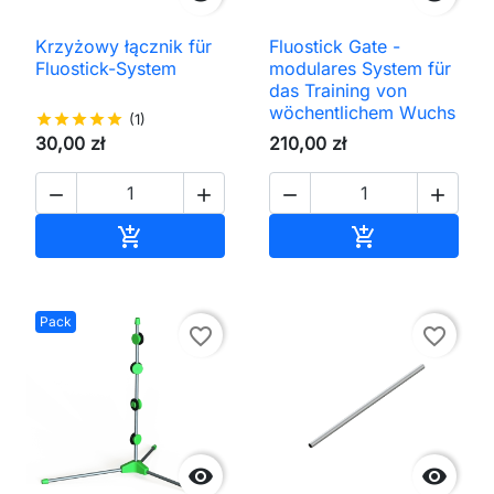
Krzyżowy łącznik für
Fluostick Gate -
Fluostick-System
modulares System für
das Training von
wöchentlichem Wuchs
star
star
star
star
star
(1)
30,00 zł
210,00 zł




In den Warenkorb
In den Waren


Pack
favorite_border
favorite_border

