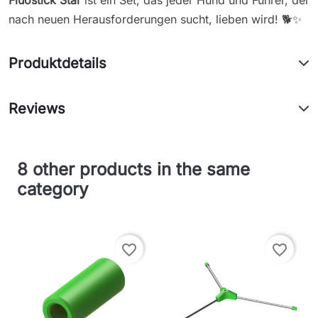
Fluostick Star
ist ein Set, das jeder Hund und Führer, der
nach neuen Herausforderungen sucht, lieben wird! 🐕✨
Produktdetails
Reviews
8 other products in the same
category
favorite_border
favorite_border