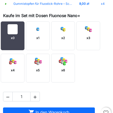
Gummistopfen für Fluostick-Rohre – Schutzabdeckung
8,00 zł
x4
Kaufe im Set mit Dosen Fluonose Nano+
x0
x1
x2
x3
x4
x5
x6



In den Warenkorb
favorite_border