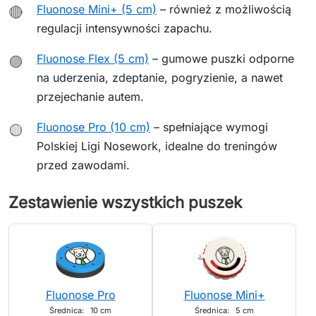
Fluonose Mini+ (5 cm)
– również z możliwością
🔴
regulacji intensywności zapachu.
Fluonose Flex (5 cm)
– gumowe puszki odporne
🟣
na uderzenia, zdeptanie, pogryzienie, a nawet
przejechanie autem.
Fluonose Pro (10 cm)
– spełniające wymogi
🟡
Polskiej Ligi Nosework, idealne do treningów
przed zawodami.
Zestawienie wszystkich puszek
Fluonose Pro
Fluonose Mini+
Średnica:
10 cm
Średnica:
5 cm