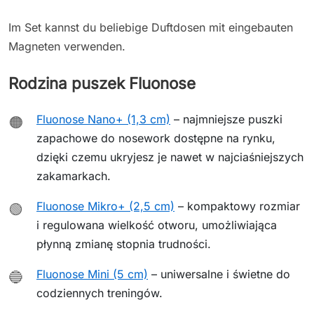
Im Set kannst du beliebige Duftdosen mit eingebauten
Magneten verwenden.
Rodzina puszek Fluonose
Fluonose Nano+ (1,3 cm)
– najmniejsze puszki
🟠
zapachowe do nosework dostępne na rynku,
dzięki czemu ukryjesz je nawet w najciaśniejszych
zakamarkach.
Fluonose Mikro+ (2,5 cm)
– kompaktowy rozmiar
🟢
i regulowana wielkość otworu, umożliwiająca
płynną zmianę stopnia trudności.
Fluonose Mini (5 cm)
– uniwersalne i świetne do
🔵
codziennych treningów.