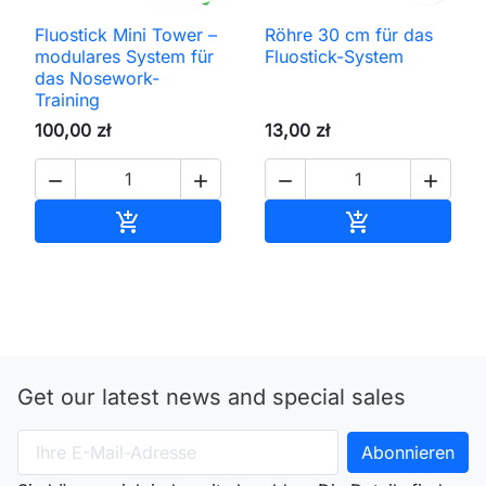
Fluostick Mini Tower –
Röhre 30 cm für das
modulares System für
Fluostick-System
das Nosework-
Training
100,00 zł
13,00 zł




In den Warenkorb
In den Waren


Get our latest news and special sales