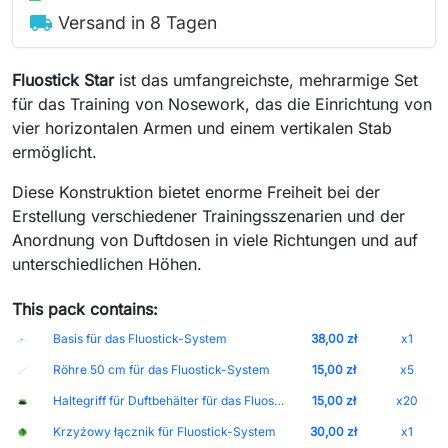
local_shipping
Versand in 8 Tagen
Fluostick Star
ist das umfangreichste, mehrarmige Set
für das Training von Nosework, das die Einrichtung von
vier horizontalen Armen und einem vertikalen Stab
ermöglicht.
Diese Konstruktion bietet enorme Freiheit bei der
Erstellung verschiedener Trainingsszenarien und der
Anordnung von Duftdosen in viele Richtungen und auf
unterschiedlichen Höhen.
This pack contains:
Basis für das Fluostick-System
38,00 zł
x1
Röhre 50 cm für das Fluostick-System
15,00 zł
x5
Haltegriff für Duftbehälter für das Fluostick-System
15,00 zł
x20
Krzyżowy łącznik für Fluostick-System
30,00 zł
x1