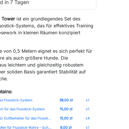
d in 7 Tagen
i Tower
ist ein grundlegendes Set des
ostick-Systems, das für effektives Training
osework in kleinen Räumen konzipiert
e von 0,5 Metern eignet es sich perfekt für
re als auch größere Hunde. Die
us leichtem und gleichzeitig robustem
er soliden Basis garantiert Stabilität auf
che.
tains:
das Fluostick-System
38,00 zł
x1
m für das Fluostick-System
15,00 zł
x1
Haltegriff für Duftbehälter für das Fluostick-System
15,00 zł
x4
Gummistopfen für Fluostick-Rohre – Schutzabdeckung
8,00 zł
x1