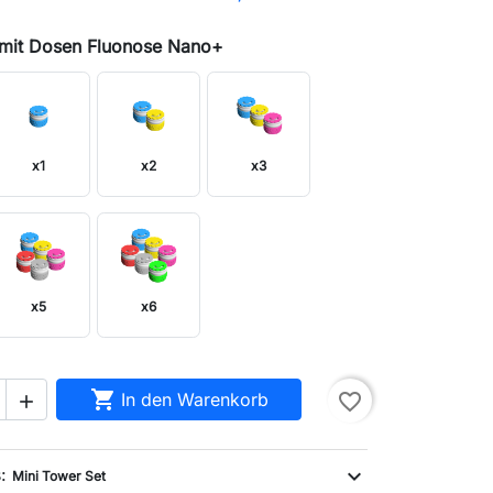
 mit Dosen Fluonose Nano+
x1
x2
x3
x5
x6

In den Warenkorb
favorite_border

s:
expand_more
Mini Tower Set