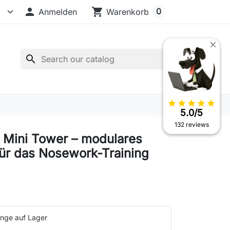

shopping_cart
0
Anmelden
Warenkorb
search
star
star
star
star
star
5.0/5
132 reviews
k Mini Tower – modulares
ür das Nosework-Training
nge auf Lager