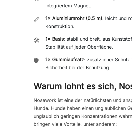
integriertem Magnet.
1× Aluminiumrohr (0,5 m)
: leicht und r
📏
Konstruktion.
1× Basis
: stabil und breit, aus Kunstst
🛠️
Stabilität auf jeder Oberfläche.
1× Gummiaufsatz
: zusätzlicher Schutz
🛡️
Sicherheit bei der Benutzung.
Warum lohnt es sich, Nos
Nosework ist eine der natürlichsten und ans
Hunde. Hunde haben einen unglaublichen Ge
unglaublich geringen Konzentrationen wah
bringen viele Vorteile, unter anderem: