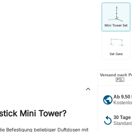
Mini Tower Set
Set Gate
Versand nach P
🇵🇱
public
Ab 9,50
Kostenl
stick Mini Tower?
replay
30 Tage
Standard
die Befestigung beliebiger Duftdosen mit