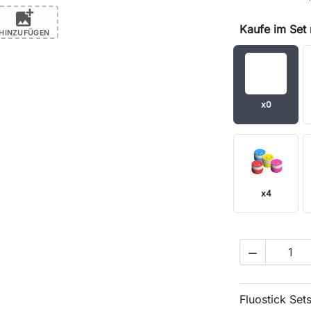
add_photo_alternate
Kaufe im Set
HINZUFÜGEN
x0
x4

Fluostick Set