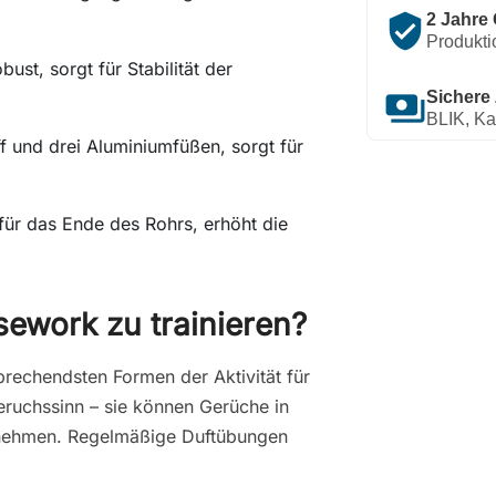
verified_user
2 Jahre 
Produkti
obust, sorgt für Stabilität der
payments
Sichere
BLIK, Ka
off und drei Aluminiumfüßen, sorgt für
 für das Ende des Rohrs, erhöht die
ework zu trainieren?
prechendsten Formen der Aktivität für
ruchssinn – sie können Gerüche in
rnehmen. Regelmäßige Duftübungen