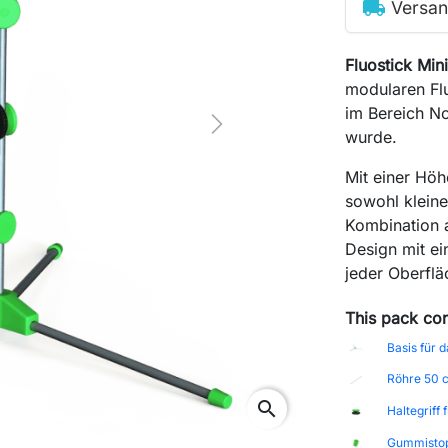
local_shipping
Versan
Fluostick Min
modularen Flu
im Bereich N
Next
wurde.
Mit einer Höh
sowohl kleine
Kombination a
Design mit ein
jeder Oberflä
This pack con
Basis für 
Röhre 50 c
search