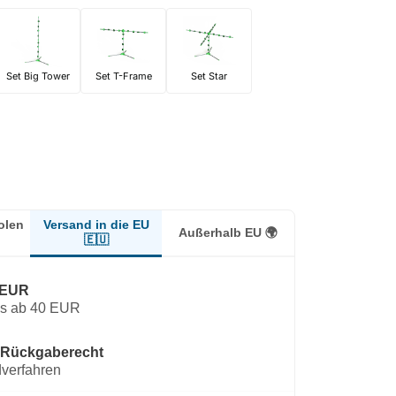
Set Big Tower
Set T-Frame
Set Star
Versand in die EU
olen
Außerhalb EU 🌍
🇪🇺
 EUR
os ab 40 EUR
 Rückgaberecht
verfahren