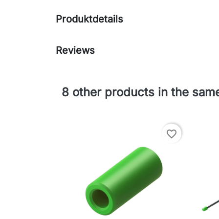
Produktdetails
Reviews
8 other products in the sam
favorite_border