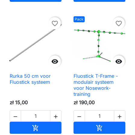
Pack
favorite_border
favorite_border


Rurka 50 cm voor
Fluostick T-Frame -
Fluostick systeem
modulair systeem
voor Nosework-
training
zł 15,00
zł 190,00




Toevoegen aan winkelwagen
Toevoegen aa

