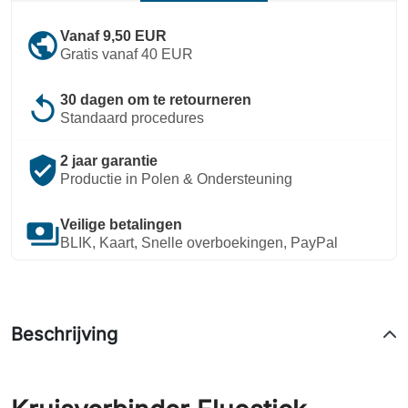
public
Vanaf 9,50 EUR
Gratis vanaf 40 EUR
replay
30 dagen om te retourneren
Standaard procedures
verified_user
2 jaar garantie
Productie in Polen & Ondersteuning
payments
Veilige betalingen
BLIK, Kaart, Snelle overboekingen, PayPal
Beschrijving