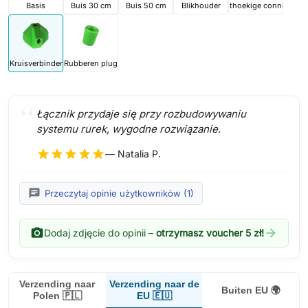
Basis
Buis 30 cm
Buis 50 cm
Blikhouder
Rechthoekige connector
Kruisverbinder
Rubberen plug
Łącznik przydaje się przy rozbudowywaniu
systemu rurek, wygodne rozwiązanie.
star
star
star
star
star
— Natalia P.
chat
Przeczytaj opinie użytkowników (1)
photo_camera
arrow_forward
Dodaj zdjęcie do opinii –
otrzymasz voucher 5 zł!
Verzending naar de
Verzending naar
Buiten EU 🌍
EU 🇪🇺
Polen 🇵🇱