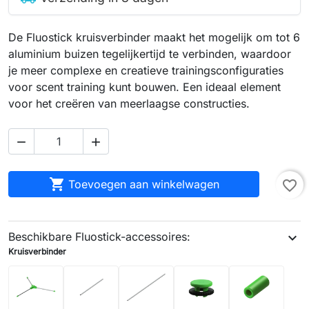
De Fluostick kruisverbinder maakt het mogelijk om tot 6
aluminium buizen tegelijkertijd te verbinden, waardoor
je meer complexe en creatieve trainingsconfiguraties
voor scent training kunt bouwen. Een ideaal element
voor het creëren van meerlaagse constructies.



Toevoegen aan winkelwagen
favorite_border
Beschikbare Fluostick-accessoires:
expand_more
Kruisverbinder