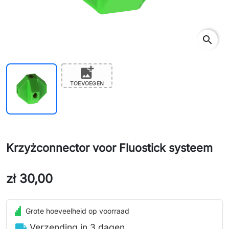
search
add_photo_alternate
TOEVOEGEN
Krzyżconnector voor Fluostick systeem
zł 30,00
Grote hoeveelheid op voorraad
local_shipping
Verzending in 3 dagen