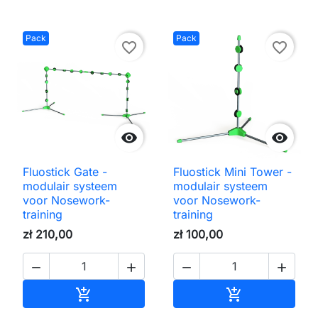
Pack
Pack
favorite_border
favorite_border


Fluostick Gate -
Fluostick Mini Tower -
modulair systeem
modulair systeem
voor Nosework-
voor Nosework-
training
training
zł 210,00
zł 100,00




Toevoegen aan winkelwagen
Toevoegen aa

