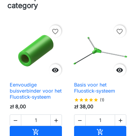
category
favorite_border
favorite_border


Eenvoudige
Basis voor het
buisverbinder voor het
Fluostick-systeem
Fluostick-systeem
star
star
star
star
star
(1)
zł 8,00
zł 38,00




Toevoegen aan winkelwagen
Toevoegen aa

