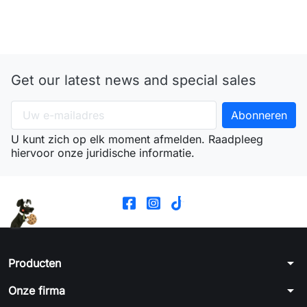
Get our latest news and special sales
U kunt zich op elk moment afmelden. Raadpleeg
hiervoor onze juridische informatie.
arrow_drop_down
Producten
arrow_drop_down
Onze firma