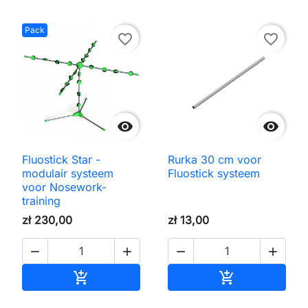
Pack
favorite_border
favorite_border


Fluostick Star -
Rurka 30 cm voor
modulair systeem
Fluostick systeem
voor Nosework-
training
zł 230,00
zł 13,00




Toevoegen aan winkelwagen
Toevoegen aa

