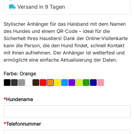
local_shipping
Versand in 9 Tagen
Stylischer Anhänger für das Halsband mit dem Namen
des Hundes und einem QR-Code – ideal für die
Sicherheit Ihres Haustiers! Dank der Online-Visitenkarte
kann die Person, die den Hund findet, schnell Kontakt
mit Ihnen aufnehmen. Der Anhänger ist wetterfest und
ermöglicht eine einfache Aktualisierung der Daten.
Farbe: Orange
Schwarz
Graphit
Grau
Weiß
Braun
Rot
Gelb
Blau
Lila
Hellgrün
Grün
Marineblau
Rosa
Orange
*
Hundename
*
Telefonnummer