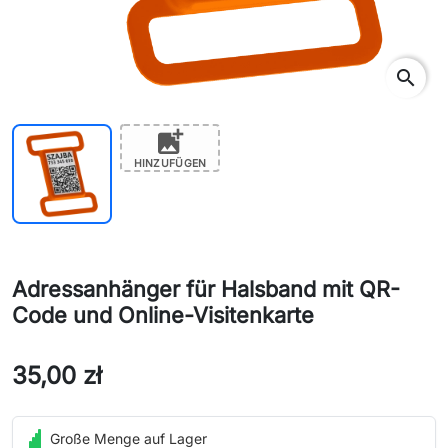
search
add_photo_alternate
HINZUFÜGEN
Adressanhänger für Halsband mit QR-
Code und Online-Visitenkarte
35,00 zł
Große Menge auf Lager