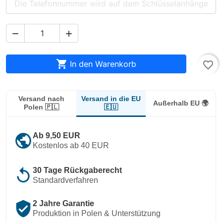



In den Warenkorb
favorite_border
Versand in die EU
Versand nach
Außerhalb EU 🌍
🇪🇺
Polen 🇵🇱
public
Ab 9,50 EUR
Kostenlos ab 40 EUR
replay
30 Tage Rückgaberecht
Standardverfahren
verified_user
2 Jahre Garantie
Produktion in Polen & Unterstützung