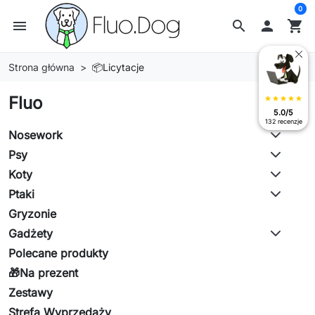
0
menu
search

shopping_cart
Strona główna
📦Licytacje
Fluo
star
star
star
star
star
5.0/5
132 recenzje
Nosework
Psy
Koty
Ptaki
Gryzonie
Gadżety
Polecane produkty
🎁Na prezent
Zestawy
Strefa Wyprzedaży