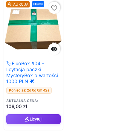
Nowy
AUKCJA
gavel
favorite_border

🏷️FluoBox #04 -
licytacja paczki
MysteryBox o wartości
1000 PLN 🎁
Koniec za: 2d 0g 0m 42s
AKTUALNA CENA:
106,00 zł
gavel
Licytuj!