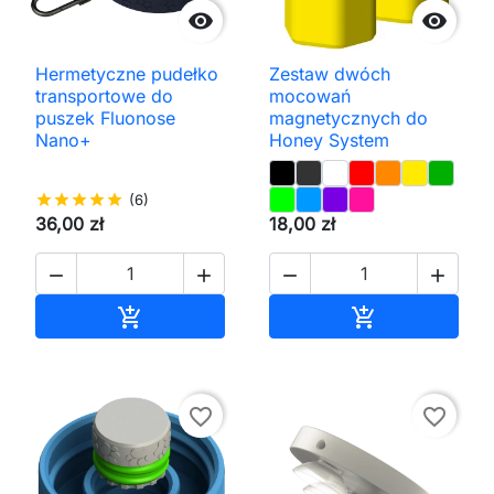


Hermetyczne pudełko
Zestaw dwóch
transportowe do
mocowań
puszek Fluonose
magnetycznych do
Nano+
Honey System
star
star
star
star
star
(6)
36,00 zł
18,00 zł




Dodaj do koszyka
Dodaj do kos


favorite_border
favorite_border