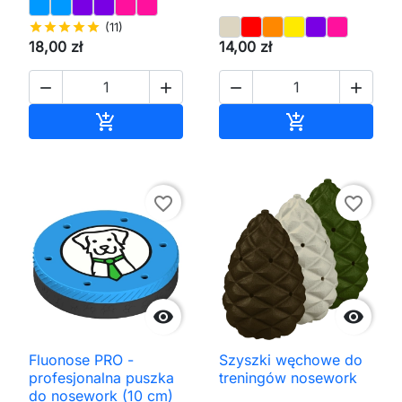
star
star
star
star
star
(11)
18,00 zł
14,00 zł




Dodaj do koszyka
Dodaj do kos


favorite_border
favorite_border


Fluonose PRO -
Szyszki węchowe do
profesjonalna puszka
treningów nosework
do nosework (10 cm)