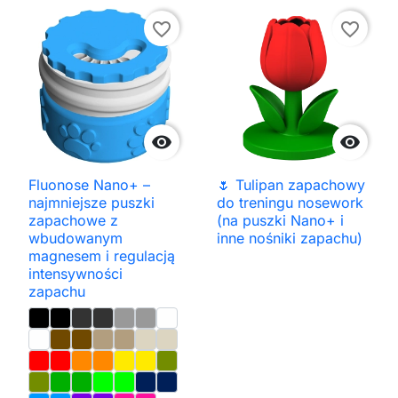
favorite_border
favorite_border


Fluonose Nano+ –
🌷 Tulipan zapachowy
najmniejsze puszki
do treningu nosework
zapachowe z
(na puszki Nano+ i
wbudowanym
inne nośniki zapachu)
magnesem i regulacją
intensywności
zapachu