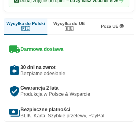
photo_camera
arrow_forward
Dodaj zdjęcie do opinii –
otrzymasz voucher 5 zł!
Wysyłka do Polski
Wysyłka do UE
Poza UE 🌍
🇵🇱
🇪🇺
local_shipping
Darmowa dostawa
assignment_return
30 dni na zwrot
Bezpłatne odesłanie
verified_user
Gwarancja 2 lata
Produkcja w Polsce & Wsparcie
payments
Bezpieczne płatności
BLIK, Karta, Szybkie przelewy, PayPal