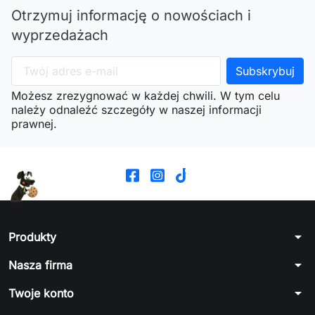
Otrzymuj informację o nowościach i
wyprzedażach
Możesz zrezygnować w każdej chwili. W tym celu
należy odnaleźć szczegóły w naszej informacji
prawnej.
arrow_drop_down
Produkty
arrow_drop_down
Nasza firma
arrow_drop_down
Twoje konto