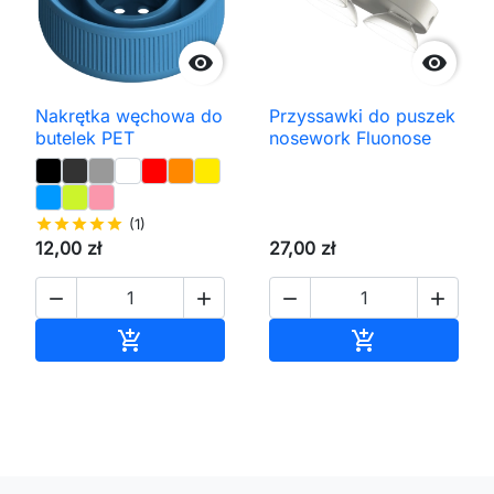


Nakrętka węchowa do
Przyssawki do puszek
butelek PET
nosework Fluonose
star
star
star
star
star
(1)
12,00 zł
27,00 zł




Dodaj do koszyka
Dodaj do kos

