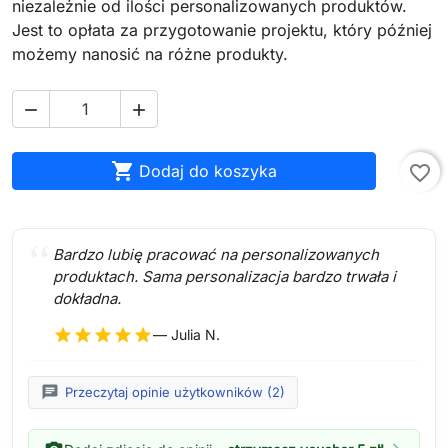
niezależnie od ilości personalizowanych produktów.
Jest to opłata za przygotowanie projektu, który później
możemy nanosić na różne produkty.



Dodaj do koszyka
favorite_border
Bardzo lubię pracować na personalizowanych
produktach. Sama personalizacja bardzo trwała i
dokładna.
star
star
star
star
star
— Julia N.
chat
Przeczytaj opinie użytkowników (2)