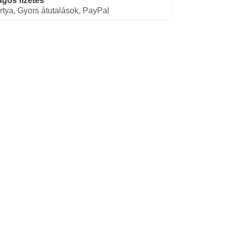
gos fizetés
rtya, Gyors átutalások, PayPal