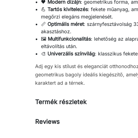
🖤
Modern dizájn
: geometrikus forma, ame
💪
Tartós kivitelezés
: fekete műanyag, ame
megőrzi elegáns megjelenését.
📏
Optimális méret
: szárnyfesztávolság 33
akasztáshoz.
🖼️
Multifunkcionalitás
: lehetőség az alapr
eltávolítás után.
🎨
Univerzális színvilág
: klasszikus feket
Adj egy kis stílust és eleganciát otthonodho
geometrikus bagoly ideális kiegészítő, amel
karaktert ad a térnek.
Termék részletek
Reviews