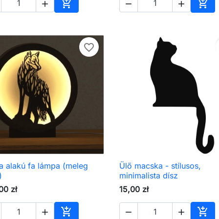





Kosárba
Kos
favorite_border
a alakú fa lámpa (meleg
Ülő macska - stílusos,

Előnézet

Előnézet
)
minimalista dísz
00 zł
15,00 zł




