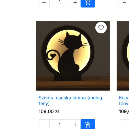




Kosárba
favorite_border
Szívós macska lámpa (meleg
Kuty

Előnézet
fény)
fény
109,00 zł
109,



