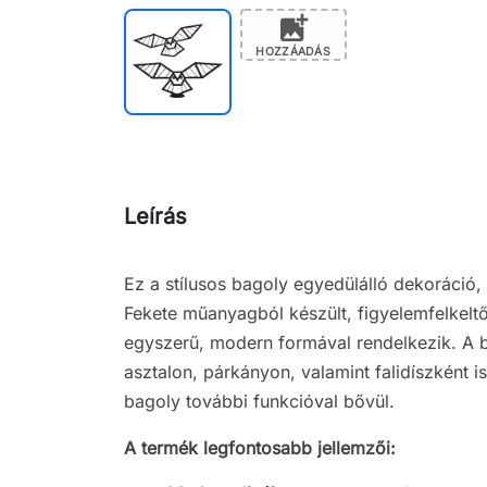
add_photo_alternate
HOZZÁADÁS
Leírás
Ez a stílusos bagoly egyedülálló dekoráció,
Fekete műanyagból készült, figyelemfelkelt
egyszerű, modern formával rendelkezik. A
asztalon, párkányon, valamint falidíszként is
bagoly további funkcióval bővül.
A termék legfontosabb jellemzői: