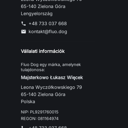
65-140 Zielona Góra
Lengyelország
+48 733 037 668
phone
kontakt@fluo.dog
mail
Vállalati információk
Fluo Dog egy márka, amelynek
tulajdonosa:
Majsterkowo Łukasz Więcek
Leona Wyczółkowskiego 79
65-140 Zielona Góra
Polska
NIP: PL9291760015
REGON: 081164974