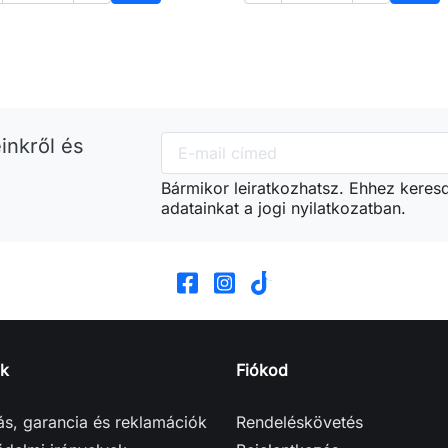
Kosárba
Kos
inkről és
Bármikor leiratkozhatsz. Ehhez keres
adatainkat a jogi nyilatkozatban.
k
Fiókod
tás, garancia és reklamációk
Rendeléskövetés