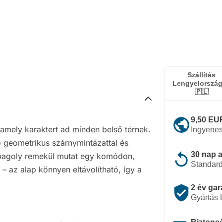
Szállítás
Lengyelorszá
🇵🇱
public
9,50 EUR
 amely karaktert ad minden belső térnek.
Ingyenes
ő geometrikus szárnymintázattal és
replay
30 nap a
 bagoly remekül mutat egy komódon,
Standard
 – az alap könnyen eltávolítható, így a
verified_user
2 év gar
Gyártás