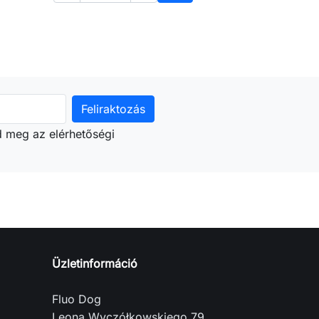
árba
Kosárba
d meg az elérhetőségi
Üzletinformáció
Fluo Dog
Leona Wyczółkowskiego 79