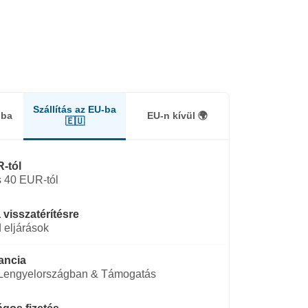
Szállítás az EU-ba
gba
EU-n kívül 🌍
🇪🇺
-tól
 40 EUR-tól
 visszatérítésre
 eljárások
ancia
 Lengyelországban & Támogatás