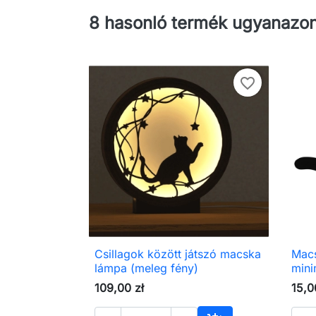
8 hasonló termék ugyanazon
favorite_border
Csillagok között játszó macska
Macs

Előnézet
lámpa (meleg fény)
mini
109,00 zł
15,0