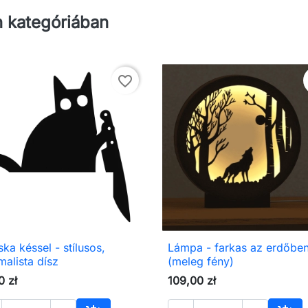
 kategóriában
favorite_border
ka késsel - stílusos,
Lámpa - farkas az erdőbe

Előnézet

Előnézet
malista dísz
(meleg fény)
0 zł
109,00 zł