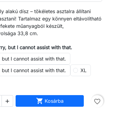
 alakú dísz – tökéletes asztalra állítani
asztani! Tartalmaz egy könnyen eltávolítható
s fekete műanyagból készült,
volsága 33,8 cm.
ry, but I cannot assist with that.
 but I cannot assist with that.
 but I cannot assist with that.
XL

Kosárba
favorite_border
