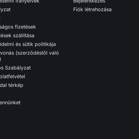
delmi irányelvek
Bejelentkezés
lyzat
Fiók létrehozása
k
ságos fizetések
ések szállítása
delmi és sütik politikája
vonás (szerződéstől való
)
ós Szabályzat
latfelvétel
dal térkép
bennünket