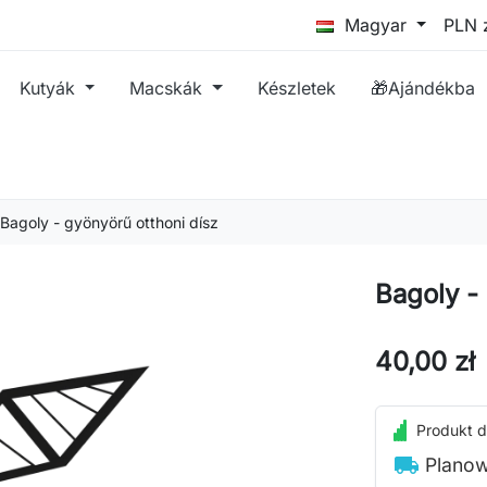
Magyar
Kutyák
Macskák
Készletek
🎁Ajándékba
Bagoly - gyönyörű otthoni dísz
Bagoly -
40,00 zł
Produkt d
local_shipping
Planow