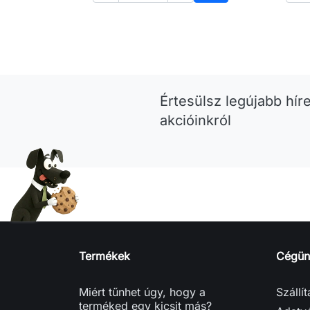
Kosárba
Értesülsz legújabb híre
akcióinkról
Termékek
Cégün
Miért tűnhet úgy, hogy a
Szállí
terméked egy kicsit más?