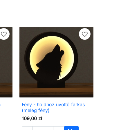
favorite_border
favorite_border
n
Fény - holdhoz üvöltő farkas

Előnézet
(meleg fény)
109,00 zł