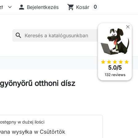

shopping_cart
0
Bejelentkezés
Kosár
search
star
star
star
star
star
5.0/5
132 reviews
 gyönyörű otthoni dísz
ostępny w dużej ilości
ana wysyłka w Csütörtök