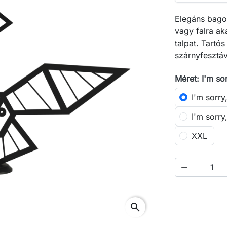
Elegáns bagoly
vagy falra ak
talpat. Tartó
szárnyfesztá
Méret: I'm sor
I'm sorry,
I'm sorry,
XXL

search