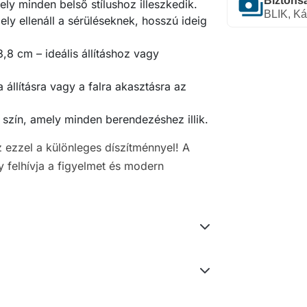
payments
Biztonsá
ly minden belső stílushoz illeszkedik.
BLIK, Ká
ly ellenáll a sérüléseknek, hosszú ideig
,8 cm – ideális állításhoz vagy
a állításra vagy a falra akasztásra az
e szín, amely minden berendezéshez illik.
z ezzel a különleges díszítménnyel! A
y felhívja a figyelmet és modern