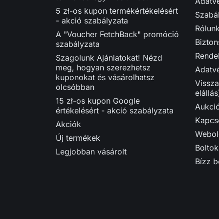
Adatvé
5 zł-os kupon termékértékelésért
Szabá
- akció szabályzata
Rólun
A "Voucher FetchBack" promóció
Bizton
szabályzata
Rendel
Szagolunk Ajánlatokat! Nézd
meg, hogyan szerezhetsz
Adatvé
kuponokat és vásárolhatsz
Vissza
olcsóbban
elállás
15 zł-os kupon Google
Aukci
értékelésért - akció szabályzata
Kapcso
Akciók
Webol
Új termékek
Boltok
Legjobban vásárolt
Bízz 