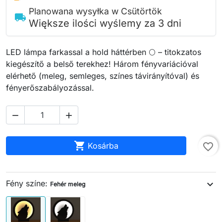
Planowana wysyłka w Csütörtök
local_shipping
Większe ilości wyślemy za 3 dni
LED lámpa farkassal a hold háttérben 🌕 – titokzatos
kiegészítő a belső terekhez! Három fényvariációval
elérhető (meleg, semleges, színes távirányítóval) és
fényerőszabályozással.



Kosárba
favorite_border
Fény színe:
expand_more
Fehér meleg