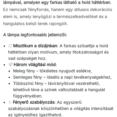
lámpával, amelyen egy farkas látható a hold háttérben
.
Ez nemcsak fényforrás, hanem egy stílusos dekorációs
elem is, amely lenyűgözi a természetkedvelőket és a
hangulatos belső terek rajongóit.
A lámpa legfontosabb jellemzői:
🌕
Misztikum a dizájnban
: A farkas sziluettje a hold
háttérben olyan motívum, amely titokzatosságot és
vad szépséget hoz.
💡
Három világítási mód
:
Meleg fény – tökéletes nyugodt estékre,
Semleges fény – ideális a napi tevékenységekhez,
Többszínű fény – távirányítóval vezérelhető,
lehetővé téve a színek változtatását a hangulat
függvényében.
✨
Fényerő szabályozás
: Az egyszerű
szabályozásnak köszönhetően a világítás intenzitását
az igényeidhez igazíthatod.