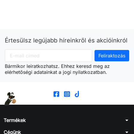
Értesülsz legújabb híreinkről és akcióinkról
Bármikor leiratkozhatsz. Ehhez keresd meg az
elérhetőségi adatainkat a jogi nyilatkozatban.
arrow_drop_down
Termékek
arrow_drop_down
Cégünk