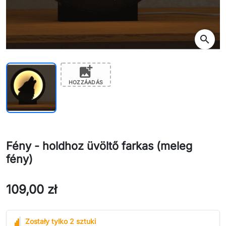
search
add_photo_alternate
HOZZÁADÁS
Fény - holdhoz üvöltő farkas (meleg
fény)
109,00 zł
Zostały tylko 2 sztuki