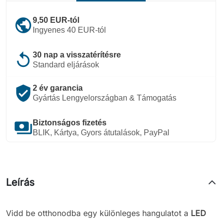
public
9,50 EUR-tól
Ingyenes 40 EUR-tól
replay
30 nap a visszatérítésre
Standard eljárások
verified_user
2 év garancia
Gyártás Lengyelországban & Támogatás
payments
Biztonságos fizetés
BLIK, Kártya, Gyors átutalások, PayPal
Leírás
Vidd be otthonodba egy különleges hangulatot a
LED