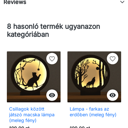
Reviews
8 hasonló termék ugyanazon
kategóriában
favorite_border
favorite_border


Csillagok között
Lámpa - farkas az
játszó macska lámpa
erdőben (meleg fény)
(meleg fény)