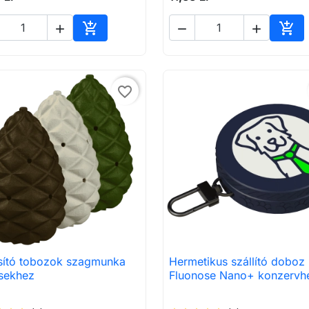





Kosárba
Kos
favorite_border
osító tobozok szagmunka
Hermetikus szállító doboz

Előnézet

Előnézet
sekhez
Fluonose Nano+ konzervh