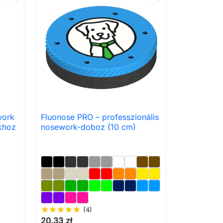
work
Fluonose PRO – professzionális

Előnézet
khoz
nosework-doboz (10 cm)
star
star
star
star
star
(4)
20,33 zł