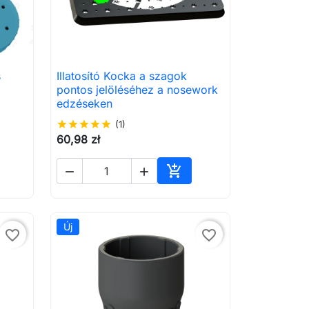
s
Illatosító Kocka a szagok

Előnézet
pontos jelöléséhez a nosework
edzéseken
star
star
star
star
star
(1)
60,98 zł



árba
Kosárba
Új
favorite_border
favorite_border