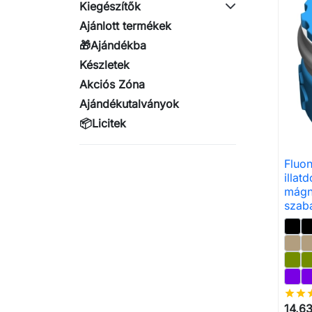
Kiegészítők
Ajánlott termékek
🎁Ajándékba
Készletek
Akciós Zóna
Ajándékutalványok
📦Licitek
Fluo
illat
mágne
szab
star
star
st
14,63