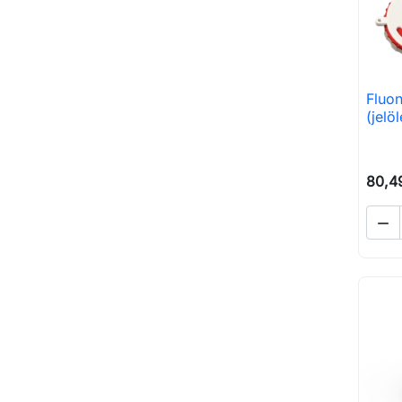
Fluon
(jelö
80,49
