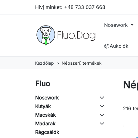
Hívj minket:
+48 733 037 668
Nosework
📦Aukciók
Kezdőlap
Népszerű termékek
Né
Fluo
Nosework
Kutyák
216 te
Macskák
Madarak
Rágcsálók