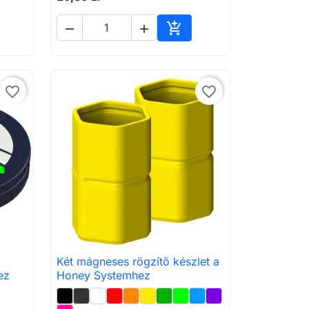



árba
Kosárba
favorite_border
favorite_border
Két mágneses rögzítő készlet a

Előnézet
ez
Honey Systemhez