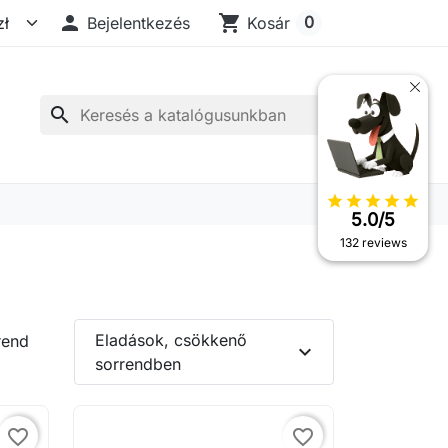

shopping_cart
0
Bejelentkezés
Kosár
search
star
star
star
star
star
5.0/5
132 reviews
Eladások, csökkenő
rend
expand_more
sorrendben
favorite_border
favorite_border