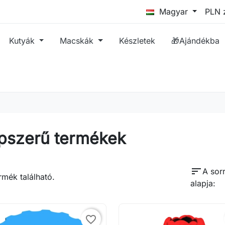
Magyar
Kutyák
Macskák
Készletek
🎁Ajándékba
pszerű termékek
sort
A sor
rmék található.
alapja:
favorite_border