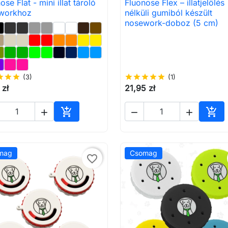
ose Flat - mini illat tároló
Fluonose Flex – illatjelölés

Előnézet

Előnézet
workhoz
nélküli gumiból készült
nosework-doboz (5 cm)
ar
star
star
(3)
star
star
star
star
star
(1)
 zł
21,95 zł





Kosárba
Kos
mag
Csomag
favorite_border