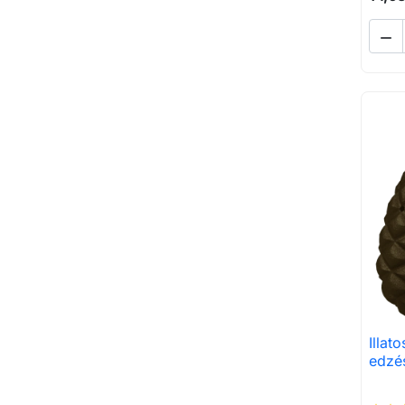

Illat
edzé